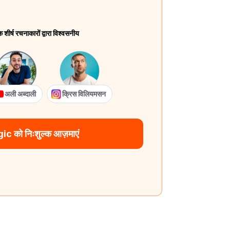
ीर्ष रचनाकारों द्वारा विश्वसनीय
अली अब्दाली
क्रिस विलियमसन
 को निःशुल्क आज़माएं