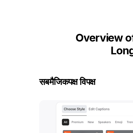
Overview of
Long
सबमैजिक
पक्ष विपक्ष