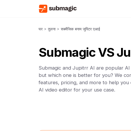
घर
>
तुलना
>
सबमैजिक बनाम जुपिटर एआई
Submagic VS Jup
Submagic and Jupitrr AI are popular AI 
but which one is better for you? We co
features, pricing, and more to help you
AI video editor for your use case.