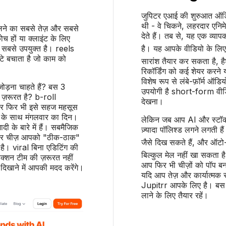
जुपिटर एआई की शुरुआत ऑडिय
थी - वे चिकने, लहरदार एनि
लने का सबसे तेज़ और सबसे
देते हैं। तब से, यह एक व्यापक क
च हों या क्लाइंट के लिए
ए सबसे उपयुक्त है। reels
है। यह आपके वीडियो के लिए
टे बचाता है जो काम को
सारांश तैयार कर सकता है, 
रिकॉर्डिंग को कई शेयर करने य
विशेष रूप से लंबे-फ़ॉर्म ऑडि
जोड़ना चाहते हैं? बस 3
उपयोगी है short-form वीडि
ी ज़रूरत है? b-roll
देखना।
ें, और फिर भी इसे सहज महसूस
क के साथ मंगलवार का दिन।
लेकिन जब आप AI और स्टॉक वि
ादी के बारे में हैं। सबमैजिक
ज़्यादा पॉलिश्ड लगने लगती 
है। हर चीज़ आपको "ठीक-ठाक"
जैसे दिख सकते हैं, और ऑटो
है। viral बिना एडिटिंग की
बिल्कुल मेल नहीं खा सकता ह
क्शन टीम की ज़रूरत नहीं
आप फिर भी चीज़ों को पॉप बना
खाने में आपकी मदद करेंगे।
यदि आप तेज़ और कार्यात्मक साम
Jupitrr आपके लिए है। बस ची
लाने के लिए तैयार रहें।