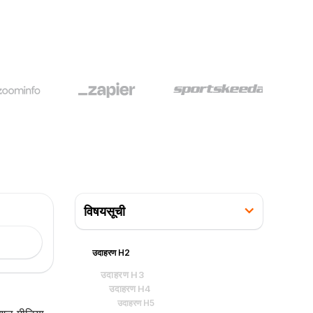
विषयसूची
उदाहरण H2
उदाहरण H3
उदाहरण H4
उदाहरण H5