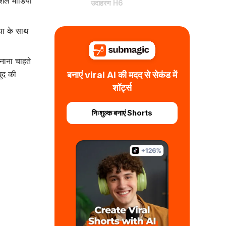
सोशल मीडिया
उदाहरण H6
िया के साथ
नाना चाहते
ुद की
बनाएं viral AI की मदद से सेकंड में
शॉर्ट्स
निःशुल्क बनाएं Shorts