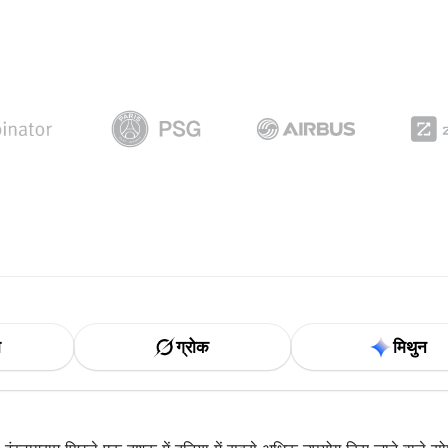
ा
ग्रोक
मिथुन