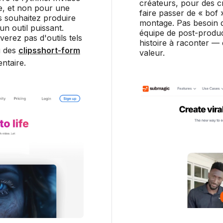
créateurs, pour des c
me, et non pour une
faire passer de « bof 
s souhaitez produire
montage. Pas besoin d
n outil puissant.
équipe de post-product
rez pas d'outils tels
histoire à raconter —
 des
clipsshort-form
valeur.
ntaire.