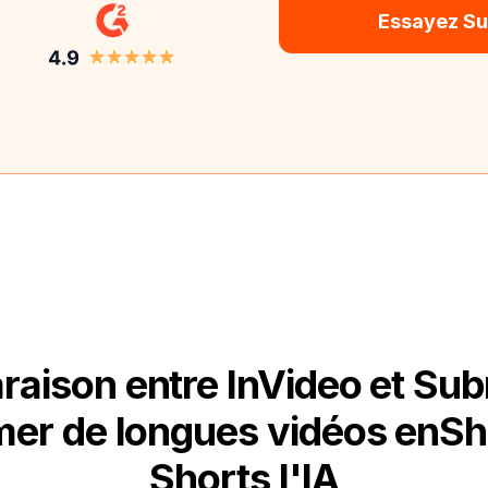
Essayez Su
aison entre InVideo et Sub
mer de longues vidéos enSho
Shorts l'IA