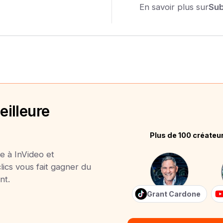
En savoir plus sur
Su
illeure
Plus de 100 créateu
ve à InVideo et
ics vous fait gagner du
nt.
Grant Cardone