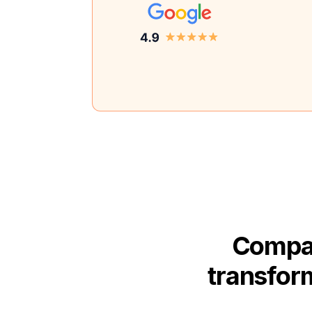
Compar
transfor