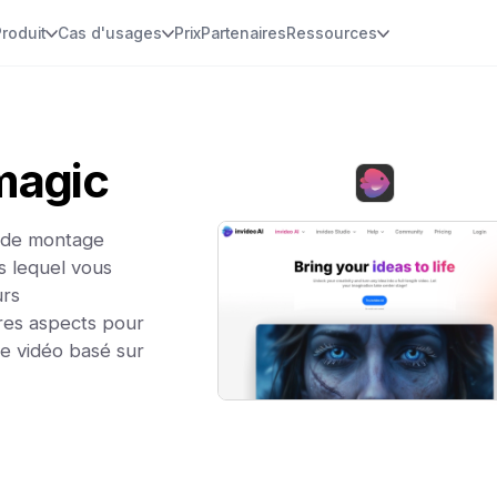
Produit
Cas d'usages
Prix
Partenaires
Ressources
magic
s de montage
is lequel vous
urs
utres aspects pour
ge vidéo basé sur