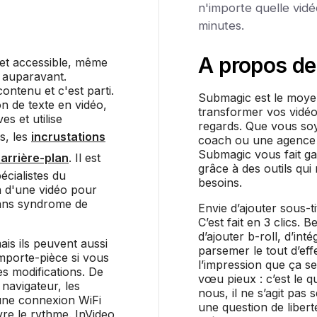
n'importe quelle vidé
minutes.
A propos de
 et accessible, même
e auparavant.
ontenu et c'est parti.
Submagic est le moyen 
n de texte en vidéo,
transformer vos vidéos
s et utilise
regards. Que vous so
ts, les
incrustations
coach ou une agence p
Submagic vous fait g
'arrière-plan
. Il est
grâce à des outils qu
écialistes du
besoins.
n d'une vidéo pour
sans syndrome de
Envie d’ajouter sous-t
C’est fait en 3 clics.
d’ajouter b-roll, d’in
ais ils peuvent aussi
parsemer le tout d’ef
emporte-pièce si vous
l’impression que ça se
s modifications. De
vœu pieux : c’est le 
navigateur, les
nous, il ne s’agit pas 
 une connexion WiFi
une question de liber
vre le rythme. InVideo