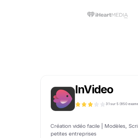
InVideo
3.1
sur 5 (
850
exam
Création vidéo facile | Modèles, Scri
petites entreprises