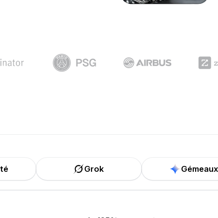
ité
Grok
Gémeaux