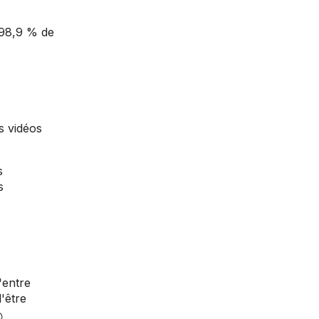
 98,9 % de
s vidéos
s
s
'entre
'être
