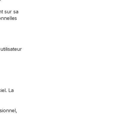
nt sur sa
onnelles
tilisateur
iel. La
sionnel,