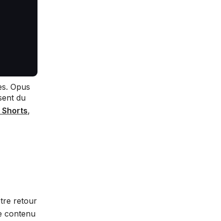
es. Opus
sent du
 Shorts
,
otre retour
de contenu