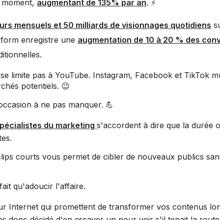
e moment,
augmentant de 135% par an
. ⚡
teurs mensuels et 50 milliards de visionnages quotidiens
su
t-form enregistre une
augmentation de 10 à 20 % des con
itionnelles.
se limite pas à YouTube. Instagram, Facebook et TikTok mul
hés potentiels. 😉
e occasion à ne pas manquer. 💪
pécialistes du marketing
s'accordent à dire que la durée 
tes.
 clips courts vous permet de cibler de nouveaux publics san
ait qu'adoucir l'affaire.
r Internet qui promettent de transformer vos contenus lo
s donc décidé d'en essayer un pour voir s'il tenait la route.