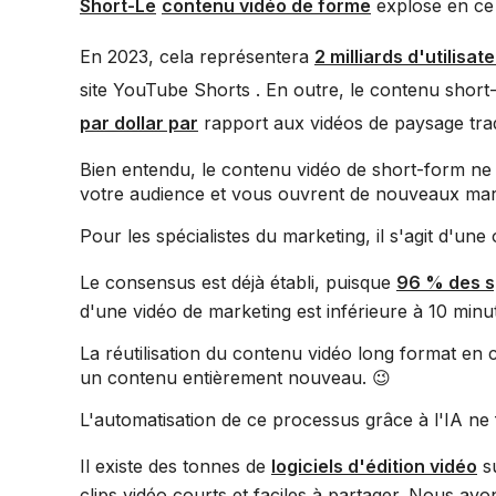
Short-Le
contenu vidéo de forme
explose en c
En 2023, cela représentera
2 milliards d'utilisa
site YouTube Shorts . En outre, le contenu shor
par dollar par
rapport aux vidéos de paysage trad
Bien entendu, le contenu vidéo de short-form ne 
votre audience et vous ouvrent de nouveaux marc
Pour les spécialistes du marketing, il s'agit d'un
Le consensus est déjà établi, puisque
96 % des s
d'une vidéo de marketing est inférieure à 10 minu
La réutilisation du contenu vidéo long format en
un contenu entièrement nouveau. 😉
L'automatisation de ce processus grâce à l'IA ne f
Il existe des tonnes de
logiciels d'édition vidéo
su
clips vidéo courts et faciles à partager. Nous avon