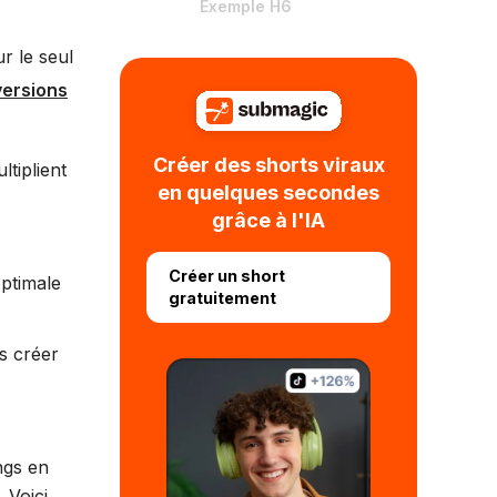
Exemple H6
r le seul
versions
Créer des shorts viraux
tiplient
en quelques secondes
grâce à l'IA
Créer un short
optimale
gratuitement
s créer
ngs en
 Voici