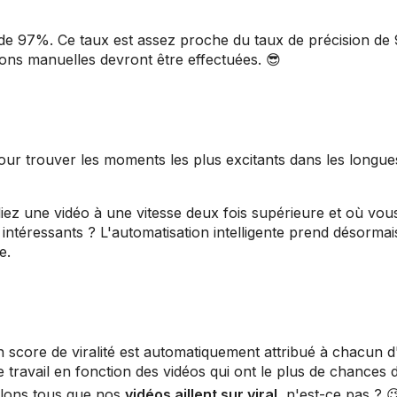
 de 97%. Ce taux est assez proche du taux de précision de
ions manuelles devront être effectuées. 😎
 pour trouver les moments les plus excitants dans les longue
z une vidéo à une vitesse deux fois supérieure et où vou
intéressants ? L'automatisation intelligente prend désormai
e.
un score de viralité est automatiquement attribué à chacun d
 travail en fonction des vidéos qui ont le plus de chances d
ulons tous que nos
vidéos aillent sur viral
, n'est-ce pas ? 