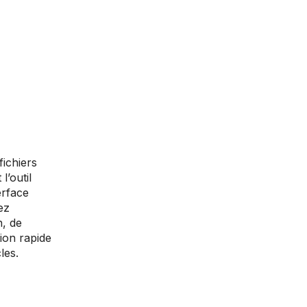
fichiers
l’outil
erface
ez
n, de
tion rapide
les.