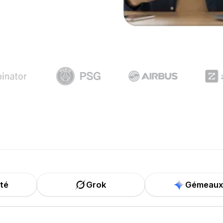
ité
Grok
Gémeaux