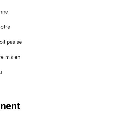
enne
votre
oit pas se
re mis en
u
nnent