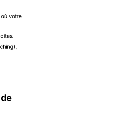
 où votre
dites.
ching),
 de