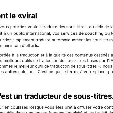
 le «viral
 vous pourriez vouloir traduire des sous-titres, au-delà de l
it
à un public international, vos
services de coaching
ou t
urriez simplement traduire automatiquement les sous-titres
un minimum d'efforts.
dée à la traduction et à la qualité des contenus destinés a
s meilleurs outils de traduction de sous-titres basés sur l'I
mmes le meilleur outil de traduction de sous-titres –, nou
 autres solutions. C'est ce que je ferais, à votre place, 
est un traducteur de sous-titres
ur en coulisses lorsque vous êtes prêt à diffuser votre con
 avez déjà dans une langue (comme l'anglais) et les traduit 