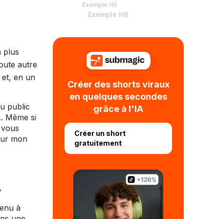
Exemple H5
Exemple H6
a plus
oute autre
 et, en un
Créer des shorts viraux
en quelques secondes
u public
grâce à l'IA
A. Même si
s vous
Créer un short
pour mon
gratuitement
.
tenu à
dans une