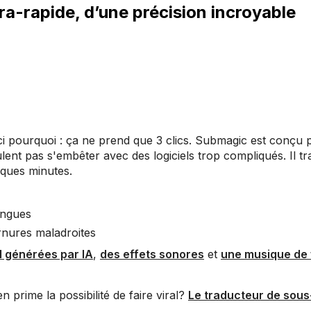
tra-rapide, d’une précision incroyable
oici pourquoi : ça ne prend que 3 clics. Submagic est conçu 
ent pas s'embêter avec des logiciels trop compliqués. Il tra
lques minutes.
angues
rnures maladroites
ll générées par IA
,
des effets sonores
et
une musique de
n prime la possibilité de faire viral?
Le traducteur de sous-