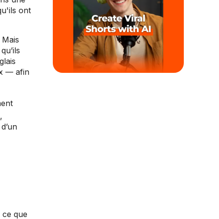
u'ils ont
 Mais
qu’ils
glais
x — afin
ment
,
 d’un
i ce que