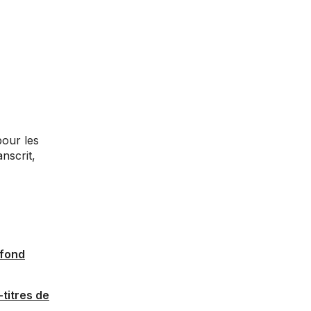
pour les
nscrit,
 fond
titres de