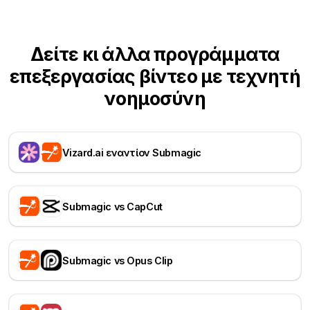
Δείτε κι άλλα προγράμματα
επεξεργασίας βίντεο με τεχνητή
νοημοσύνη
Vizard.ai εναντίον Submagic
Submagic vs CapCut
Submagic vs Opus Clip