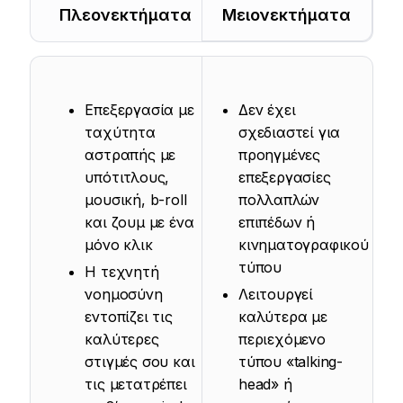
Πλεονεκτήματα
Μειονεκτήματα
Επεξεργασία με
Δεν έχει
ταχύτητα
σχεδιαστεί για
αστραπής με
προηγμένες
υπότιτλους,
επεξεργασίες
μουσική, b-roll
πολλαπλών
και ζουμ με ένα
επιπέδων ή
μόνο κλικ
κινηματογραφικού
τύπου
Η τεχνητή
νοημοσύνη
Λειτουργεί
εντοπίζει τις
καλύτερα με
καλύτερες
περιεχόμενο
στιγμές σου και
τύπου «talking-
τις μετατρέπει
head» ή