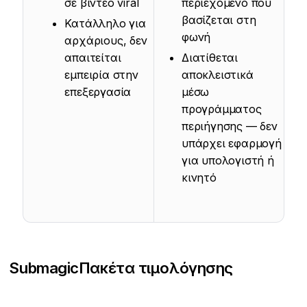
σε βίντεο viral
περιεχόμενο που
βασίζεται στη
Κατάλληλο για
φωνή
αρχάριους, δεν
απαιτείται
Διατίθεται
εμπειρία στην
αποκλειστικά
επεξεργασία
μέσω
προγράμματος
περιήγησης — δεν
υπάρχει εφαρμογή
για υπολογιστή ή
κινητό
Submagic
Πακέτα τιμολόγησης