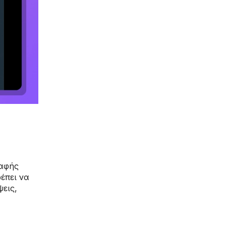
ραφής
έπει να
εις,