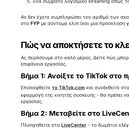
Ένα συμβατό λογισμικό streaming όπως 
Αν δεν έχετε συμπληρώσει τον αριθμό των ακολ
στο
FYP
με σύντομα κλιπ (και μια πρόσκληση γ
Πώς να αποκτήσετε το κλε
Ας περάσουμε στο καλό μέρος. Δείτε πώς μπορε
επιφάνεια εργασίας.
Βήμα 1: Ανοίξτε το TikTok στο
Επισκεφθείτε
το TikTok.com
και συνδεθείτε στ
εφαρμογή της κινητής συσκευής - θα πρέπει ν
εργασίας.
Βήμα 2: Μεταβείτε στο LiveCen
Πλοηγηθείτε στο
LiveCenter
- το δωμάτιο ελέγχ