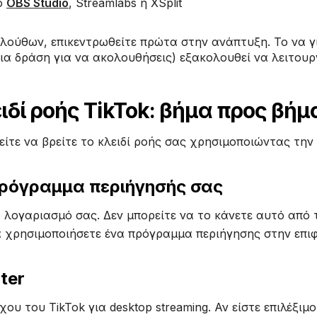
το
OBS Studio
, Streamlabs ή XSplit
ούθων, επικεντρωθείτε πρώτα στην ανάπτυξη. Το να γίν
ια δράση για να ακολουθήσεις) εξακολουθεί να λειτουργ
ιδί ροής TikTok: βήμα προς βήμ
ίτε να βρείτε το κλειδί ροής σας χρησιμοποιώντας την
 πρόγραμμα περιήγησής σας
ο λογαριασμό σας. Δεν μπορείτε να το κάνετε αυτό από 
α χρησιμοποιήσετε ένα πρόγραμμα περιήγησης στην επι
ter
ου του TikTok για desktop streaming. Αν είστε επιλέξιμο