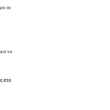
ερα σε
 για να
ς στο