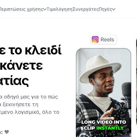
Περιπτώσεις χρήσης
Τιμολόγηση
Συνεργάτες
Πηγές
 το κλειδί
 κάνετε
ατίας
 οδηγό μας για το πώς
α ξεκινήσετε τη
έμενο λογισμικό, όλο το
c 🧡