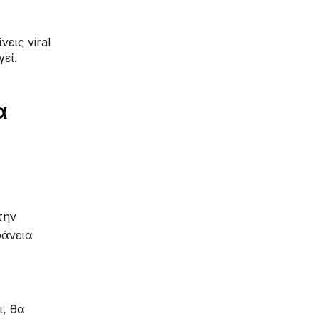
εις viral
εί.
α
την
φάνεια
ι, θα