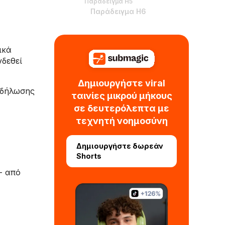
Παράδειγμα H5
Παράδειγμα H6
ικά
νδεθεί
Δημιουργήστε viral
εκδήλωσης
ταινίες μικρού μήκους
σε δευτερόλεπτα με
τεχνητή νοημοσύνη
Δημιουργήστε δωρεάν
Shorts
- από