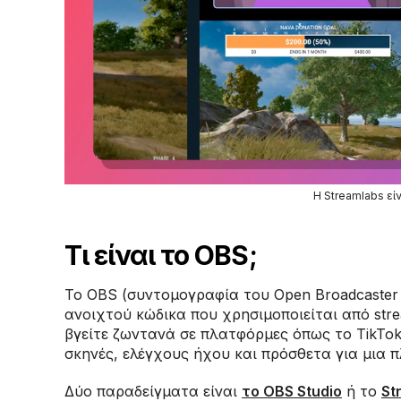
Η Streamlabs είν
Τι είναι το OBS;
Το OBS (συντομογραφία του Open Broadcaster S
ανοιχτού κώδικα που χρησιμοποιείται από stre
βγείτε ζωντανά σε πλατφόρμες όπως το TikTok
σκηνές, ελέγχους ήχου και πρόσθετα για μια 
Δύο παραδείγματα είναι
το OBS Studio
ή το
St