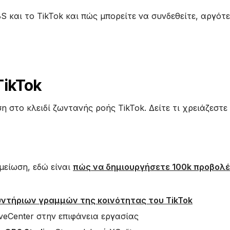
 και το TikTok και πώς μπορείτε να συνδεθείτε, αργότ
TikTok
 στο κλειδί ζωντανής ροής TikTok. Δείτε τι χρειάζεστε
μείωση, εδώ είναι
πώς να δημιουργήσετε 100k προβολέ
ντήριων γραμμών της κοινότητας του TikTok
iveCenter στην επιφάνεια εργασίας