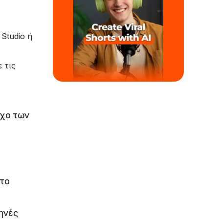
Studio ή
 τις
γχο των
 το
κηνές