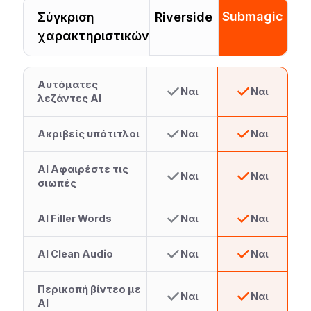
Submagic
Σύγκριση
Riverside
χαρακτηριστικών
Αυτόματες
Ναι
Ναι
λεζάντες AI
Ακριβείς υπότιτλοι
Ναι
Ναι
AI Αφαιρέστε τις
Ναι
Ναι
σιωπές
AI Filler Words
Ναι
Ναι
AI Clean Audio
Ναι
Ναι
Περικοπή βίντεο με
Ναι
Ναι
AI