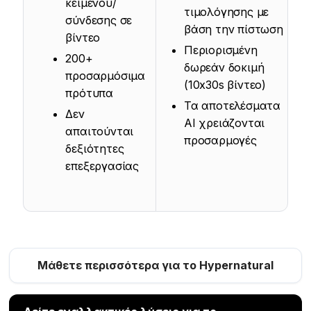
κειμένου/
τιμολόγησης με
σύνδεσης σε
βάση την πίστωση
βίντεο
Περιορισμένη
200+
δωρεάν δοκιμή
προσαρμόσιμα
(10x30s βίντεο)
πρότυπα
Τα αποτελέσματα
Δεν
AI χρειάζονται
απαιτούνται
προσαρμογές
δεξιότητες
επεξεργασίας
Μάθετε περισσότερα για το Hypernatural