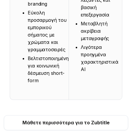
λεζάντες και
branding
βασική
Εύκολη
επεξεργασία
προσαρμογή του
Μεταβλητή
εμπορικού
ακρίβεια
σήματος με
μεταγραφής
χρώματα και
Λιγότερα
γραμματοσειρές
προηγμένα
Βελτιστοποιημένη
χαρακτηριστικά
για κοινωνική
AI
δέσμευση short-
form
Μάθετε περισσότερα για το Zubtitle