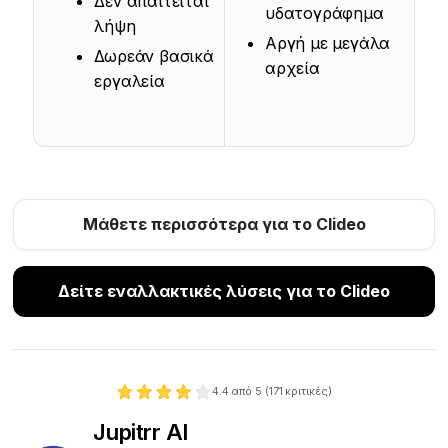
Δεν απαιτείται
υδατογράφημα
λήψη
Αργή με μεγάλα
Δωρεάν βασικά
αρχεία
εργαλεία
Μάθετε περισσότερα για το Clideo
Δείτε εναλλακτικές λύσεις για το Clideo
4.4
από 5 (
171
κριτικές)
Jupitrr AI