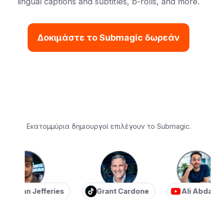
lingual captions and subtitles, b-rolls, and more.
Δοκιμάστε το Submagic δωρεάν
Εκατομμύρια δημιουργοί επιλέγουν το Submagic.
tian Jefferies
Grant Cardone
Ali Abdaal