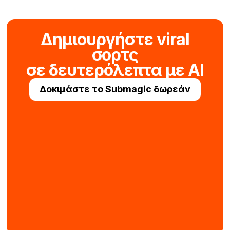
Δημιουργήστε viral
σορτς
σε δευτερόλεπτα με AI
Δοκιμάστε το Submagic δωρεάν