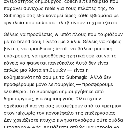
ανεξάρτητος δημιουργός, coach είτε εταιρεία που
παράγει συνεχώς reels για τους πελάτες της, το
Submagic σας εξοικονομεί ώρες κάθε εβδομάδα με
εργαλεία που απλά καταλαβαίνουν τι χρειάζεστε.
Θέλεις να προσθέσεις 🔥 υπότιτλους που ταιριάζουν
με το brand σου; Γίνεται με 3 κλικ. Θέλεις να κόψεις
βίντεο, να προσθέσεις b-roll, να βάλεις μουσική
υπόκρουση, να προσθέσεις ηχητικά εφέ και να το
κάνεις να φαίνεται πανεύκολο; Αυτό δεν είναι
απλώς μια λίστα επιθυμιών — είναι η
καθημερινότητά σου με το Submagic. Αλλά δεν
προσφέρουμε μόνο λειτουργίες — προσφέρουμε
ελευθερία. Το Submagic δημιουργήθηκε από
δημιουργούς, για δημιουργούς. Όλα έχουν
σχεδιαστεί για να σας μεταφέρουν από το «μέτριο»
στοviralχωρίς τον πονοκέφαλο της επεξεργασίας.
Δεν χρειάζεστε πτυχίο κινηματογράφου ούτε ομάδα
μεταπαραγωγής. Χρειάζεστε απλώς μια ιστορία να