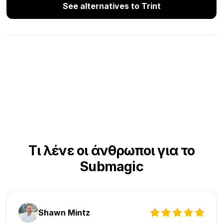
See alternatives to Trint
Τι λένε οι άνθρωποι για το
Submagic
Shawn Mintz