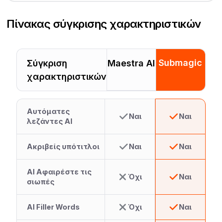
Πίνακας σύγκρισης χαρακτηριστικών
Submagic
Σύγκριση
Maestra AI
χαρακτηριστικών
Αυτόματες
Ναι
Ναι
λεζάντες AI
Ακριβείς υπότιτλοι
Ναι
Ναι
AI Αφαιρέστε τις
Όχι
Ναι
σιωπές
AI Filler Words
Όχι
Ναι