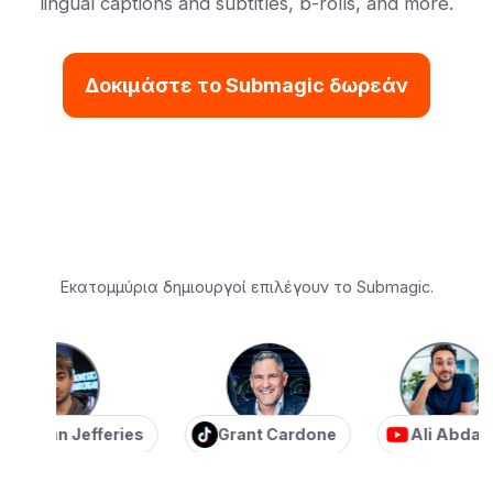
lingual captions and subtitles, b-rolls, and more.
Δοκιμάστε το Submagic δωρεάν
Εκατομμύρια δημιουργοί επιλέγουν το Submagic.
tian Jefferies
Grant Cardone
Ali Abdaal