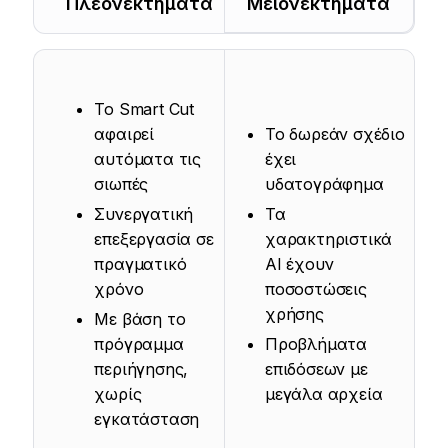
Πλεονεκτήματα
Μειονεκτήματα
Το Smart Cut
αφαιρεί
Το δωρεάν σχέδιο
αυτόματα τις
έχει
σιωπές
υδατογράφημα
Συνεργατική
Τα
επεξεργασία σε
χαρακτηριστικά
πραγματικό
AI έχουν
χρόνο
ποσοστώσεις
χρήσης
Με βάση το
πρόγραμμα
Προβλήματα
περιήγησης,
επιδόσεων με
χωρίς
μεγάλα αρχεία
εγκατάσταση