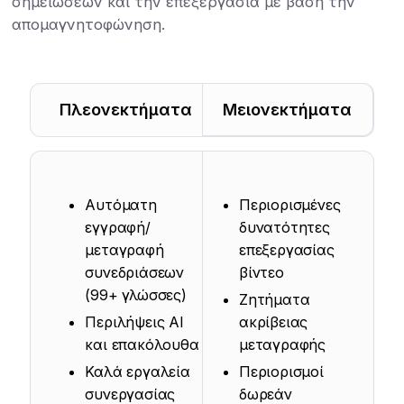
σημειώσεων και την επεξεργασία με βάση την
απομαγνητοφώνηση.
Πλεονεκτήματα
Μειονεκτήματα
Αυτόματη
Περιορισμένες
εγγραφή/
δυνατότητες
μεταγραφή
επεξεργασίας
συνεδριάσεων
βίντεο
(99+ γλώσσες)
Ζητήματα
Περιλήψεις AI
ακρίβειας
και επακόλουθα
μεταγραφής
Καλά εργαλεία
Περιορισμοί
συνεργασίας
δωρεάν