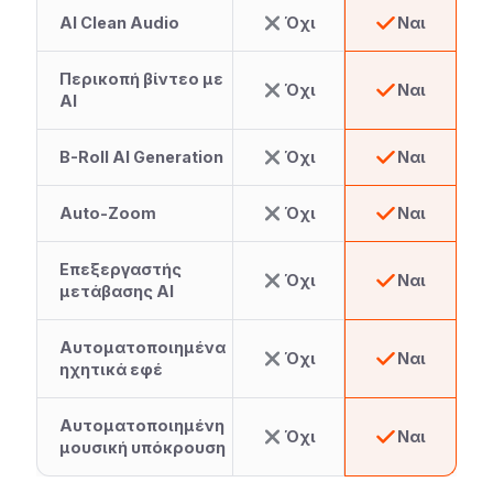
AI Clean Audio
Όχι
Ναι
Περικοπή βίντεο με
Όχι
Ναι
AI
B-Roll AI Generation
Όχι
Ναι
Auto-Zoom
Όχι
Ναι
Επεξεργαστής
Όχι
Ναι
μετάβασης AI
Αυτοματοποιημένα
Όχι
Ναι
ηχητικά εφέ
Αυτοματοποιημένη
Όχι
Ναι
μουσική υπόκρουση