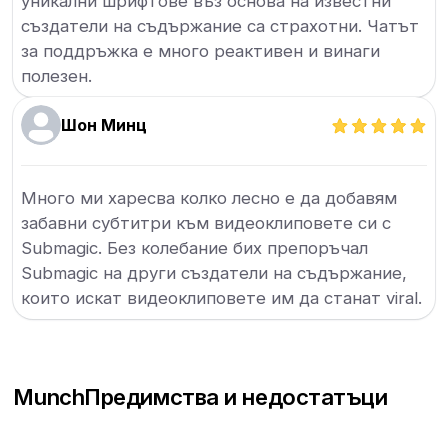
уникални шрифтове въз основа на известни
създатели на съдържание са страхотни. Чатът
за поддръжка е много реактивен и винаги
полезен.
Шон Минц
Много ми харесва колко лесно е да добавям
забавни субтитри към видеоклиповете си с
Submagic. Без колебание бих препоръчал
Submagic на други създатели на съдържание,
които искат видеоклиповете им да станат viral.
Munch
Предимства и недостатъци