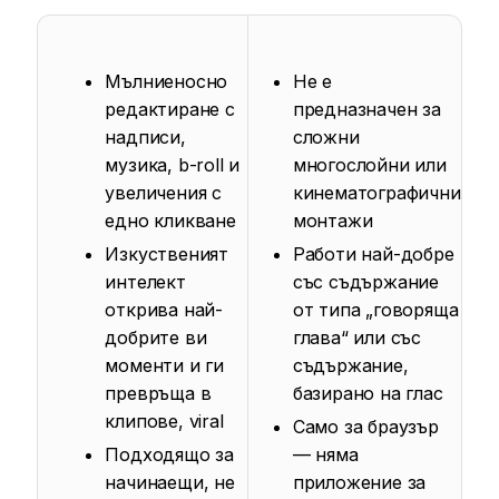
Мълниеносно
Не е
редактиране с
предназначен за
надписи,
сложни
музика, b-roll и
многослойни или
увеличения с
кинематографични
едно кликване
монтажи
Изкуственият
Работи най-добре
интелект
със съдържание
открива най-
от типа „говоряща
добрите ви
глава“ или със
моменти и ги
съдържание,
превръща в
базирано на глас
клипове, viral
Само за браузър
Подходящо за
— няма
начинаещи, не
приложение за