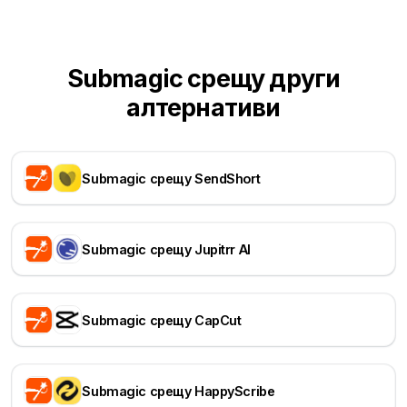
Submagic срещу други
алтернативи
Submagic срещу SendShort
Submagic срещу Jupitrr AI
Submagic срещу CapCut
Submagic срещу HappyScribe