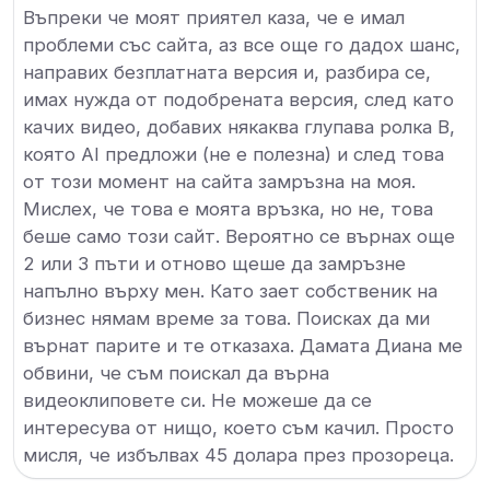
Въпреки че моят приятел каза, че е имал
проблеми със сайта, аз все още го дадох шанс,
направих безплатната версия и, разбира се,
имах нужда от подобрената версия, след като
качих видео, добавих някаква глупава ролка B,
която AI предложи (не е полезна) и след това
от този момент на сайта замръзна на моя.
Мислех, че това е моята връзка, но не, това
беше само този сайт. Вероятно се върнах още
2 или 3 пъти и отново щеше да замръзне
напълно върху мен. Като зает собственик на
бизнес нямам време за това. Поисках да ми
върнат парите и те отказаха. Дамата Диана ме
обвини, че съм поискал да върна
видеоклиповете си. Не можеше да се
интересува от нищо, което съм качил. Просто
мисля, че избълвах 45 долара през прозореца.