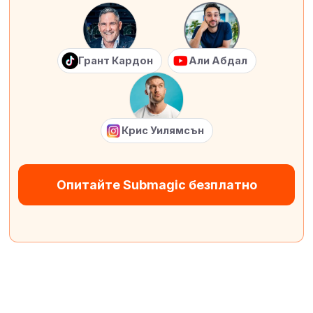
Грант Кардон
Али Абдал
Крис Уилямсън
Опитайте Submagic безплатно