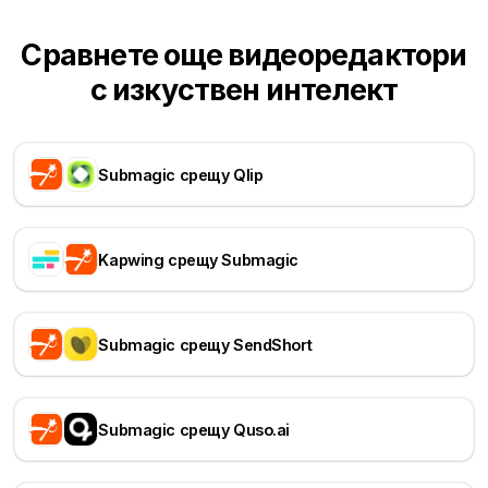
Сравнете още видеоредактори
с изкуствен интелект
Submagic срещу Qlip
Kapwing срещу Submagic
Submagic срещу SendShort
Submagic срещу Quso.ai