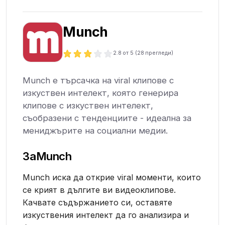
Munch
2.8
от 5 (
28
прегледи)
Munch е търсачка на viral клипове с
изкуствен интелект, която генерира
клипове с изкуствен интелект,
съобразени с тенденциите - идеална за
мениджърите на социални медии.
За
Munch
Munch иска да открие viral моменти, които
се крият в дългите ви видеоклипове.
Качвате съдържанието си, оставяте
изкуствения интелект да го анализира и