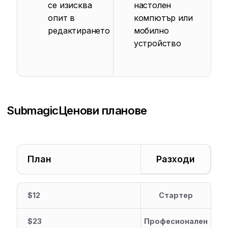
се изисква
настолен
опит в
компютър или
редактирането
мобилно
устройство
Submagic
Ценови планове
План
Разходи
$12
Стартер
$23
Професионален