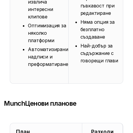
извлича
гъвкавост при
интересни
редактиране
клипове
Няма опция за
Оптимизация за
безплатно
няколко
създаване
платформи
Най-добър за
Автоматизирани
съдържание с
надписи и
говорещи глави
преформатиране
Munch
Ценови планове
План
Разходи