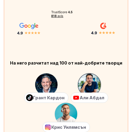
На него разчитат над 100 от най-добрите творци
Грант Кардон
Али Абдал
Крис Уилямсън