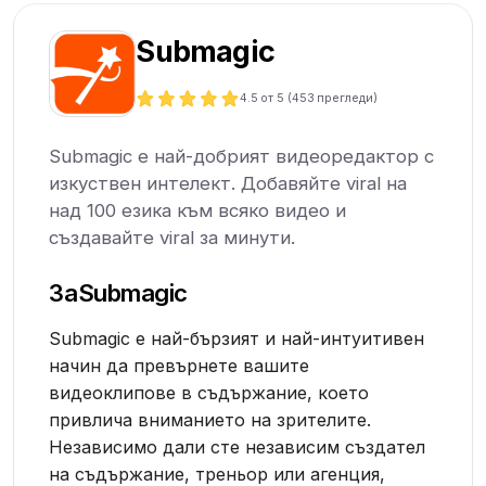
Submagic
4.5
от 5 (
453
прегледи)
Submagic е най-добрият видеоредактор с
изкуствен интелект. Добавяйте viral на
над 100 езика към всяко видео и
създавайте viral за минути.
За
Submagic
Submagic е най-бързият и най-интуитивен
начин да превърнете вашите
видеоклипове в съдържание, което
привлича вниманието на зрителите.
Независимо дали сте независим създател
на съдържание, треньор или агенция,