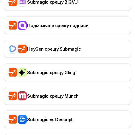
Submagic срещу BIGVU
Подмазване срещу надписи
HeyGen срещу Submagic
Submagic срещу Gling
Submagic срещу Munch
Submagic vs Descript