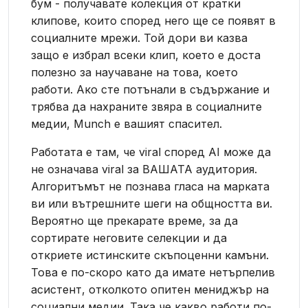
бум - получавате колекция от кратки
клипове, които според него ще се появят в
социалните мрежи. Той дори ви казва
защо е избрал всеки клип, което е доста
полезно за научаване на това, което
работи. Ако сте потънали в съдържание и
трябва да нахраните звяра в социалните
медии, Munch е вашият спасител.
Работата е там, че viral според AI може да
не означава viral за ВАШАТА аудитория.
Алгоритъмът не познава гласа на марката
ви или вътрешните шеги на общността ви.
Вероятно ще прекарате време, за да
сортирате неговите селекции и да
откриете истинските скъпоценни камъни.
Това е по-скоро като да имате нетърпелив
асистент, отколкото опитен мениджър на
социални медии. Така че какво работи по-