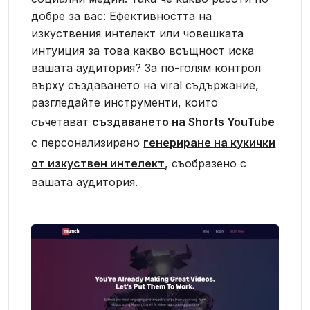
добре за вас: Ефективността на
изкуствения интелект или човешката
интуиция за това какво всъщност иска
вашата аудитория? За по-голям контрол
върху създаването на viral съдържание,
разгледайте инструменти, които
съчетават
създаването на Shorts YouTube
с персонализирано
генериране на кукички
от изкуствен интелект
, съобразено с
вашата аудитория.