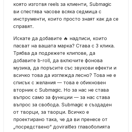
която изготвя reels за клиенти, Submagic
ви спестява часове всяка седмица с
инструменти, които просто знаят как да се
справят.
Искате да добавите 🔥 надписи, които
пасват на вашата марка? Става с 3 клика.
Трябва да подрежете клипове, да
добавите b-roll, да включите фонова
музика, да поръсите със звукови ефекти и
всичко това да изглежда лесно? Това не е
списък с желания — това е обикновен
вторник с Submagic. Но за нас не става
въпрос само за функции — за нас става
въпрос за свобода. Submagic е създаден
от творци, за творци. Всичко е
проектирано така, че да ви пренесе от
„посредствено“ доviralбез главоболията