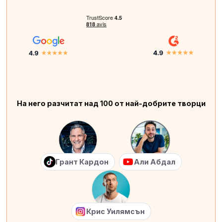
На него разчитат над 100 от най-добрите творци
Грант Кардон
Али Абдал
Крис Уилямсън