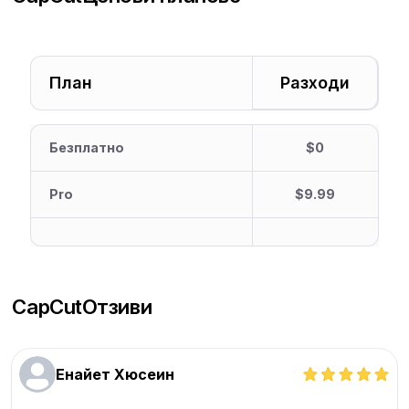
План
Разходи
Безплатно
$0
Pro
$9.99
CapCut
Отзиви
Енайет Хюсеин