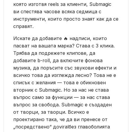
която изготвя reels за клиенти, Submagic
ви спестява часове всяка седмица с
инструменти, които просто знаят как да се
справят.
Искате да добавите 🔥 надписи, които
пасват на вашата марка? Става с 3 клика.
Трябва да подрежете клипове, да
добавите b-roll, да включите фонова
музика, да поръсите със звукови ефекти и
всичко това да изглежда лесно? Това не е
списък с желания — това е обикновен
вторник с Submagic. Но за нас не става
въпрос само за функции — за нас става
въпрос за свобода. Submagic е създаден
от творци, за творци. Всичко е
проектирано така, че да ви пренесе от
„посредствено“ доviralбез главоболията