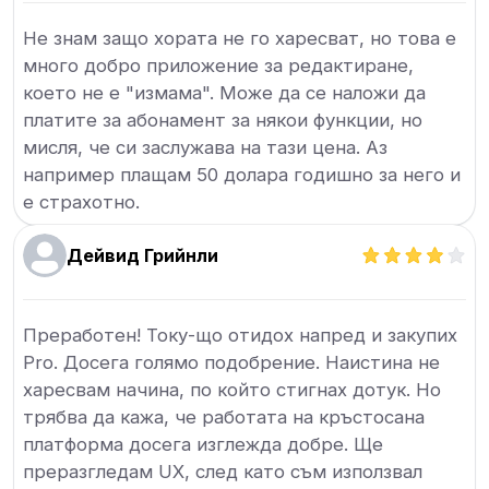
Не знам защо хората не го харесват, но това е
много добро приложение за редактиране,
което не е "измама". Може да се наложи да
платите за абонамент за някои функции, но
мисля, че си заслужава на тази цена. Аз
например плащам 50 долара годишно за него и
е страхотно.
Дейвид Грийнли
Преработен! Току-що отидох напред и закупих
Pro. Досега голямо подобрение. Наистина не
харесвам начина, по който стигнах дотук. Но
трябва да кажа, че работата на кръстосана
платформа досега изглежда добре. Ще
преразгледам UX, след като съм използвал