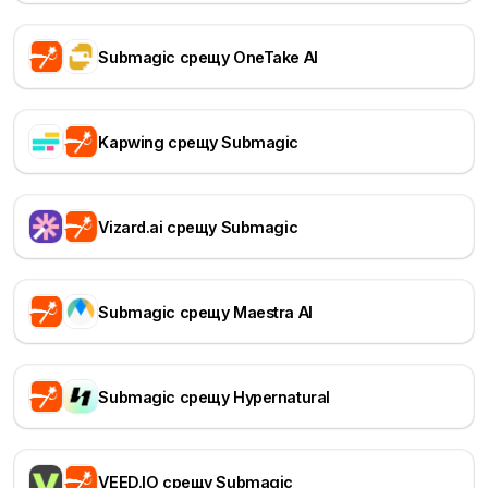
Submagic срещу OneTake AI
Kapwing срещу Submagic
Vizard.ai срещу Submagic
Submagic срещу Maestra AI
Submagic срещу Hypernatural
VEED.IO срещу Submagic