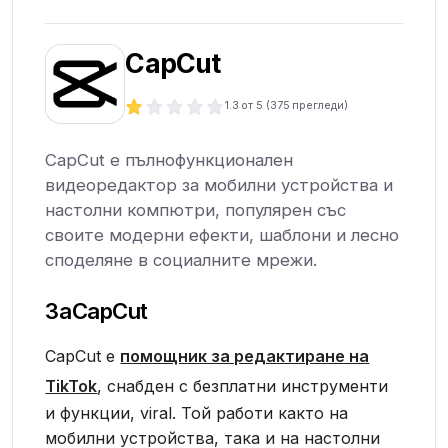
CapCut
1.3
от 5 (
375
прегледи)
CapCut е пълнофункционален
видеоредактор за мобилни устройства и
настолни компютри, популярен със
своите модерни ефекти, шаблони и лесно
споделяне в социалните мрежи.
За
CapCut
CapCut е
помощник за редактиране на
TikTok
, снабден с безплатни инструменти
и функции, viral. Той работи както на
мобилни устройства, така и на настолни