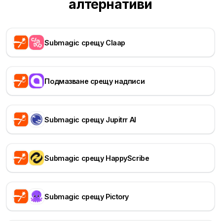
алтернативи
Submagic срещу Claap
Подмазване срещу надписи
Submagic срещу Jupitrr AI
Submagic срещу HappyScribe
Submagic срещу Pictory