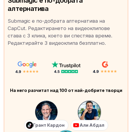
Submagic е по-добрата
алтернатива
Submagic е по-добрата алтернатива на
CapCut. Редактирането на видеоклипове
става с 3 клика, което ви спестява време.
Редактирайте 3 видеоклипа безплатно.
На него разчитат над 100 от най-добрите творци
Грант Кардон
Али Абдал