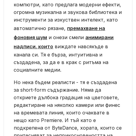
компютри, като предлага модерни ефекти,
огромна музикална и звукова библиотека и
инструменти за изкуствен интелект, като
автоматично рязане,
премахване на
фоновия шум
и онези смели
анимирани
надписи, които
виждате навсякъде в
канала си. Тя е бърза, интуитивна и
създадена, за да е в крак с ритъма на
социалните медии.
Но нека бъдем реалисти - тя е създадена
за short-form съдържание. Няма да
откриете дълбока градация на цветовете,
редактиране на няколко камери или финес
на времевата линия, които очаквате в
нещо като Premiere. И тъй като е
подкрепена от ByteDance, хората, които се
притесняват за неприкосновеността на