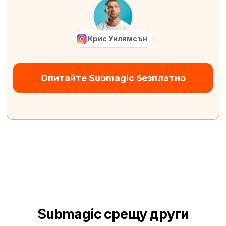
Крис Уилямсън
Опитайте Submagic безплатно
Submagic срещу други