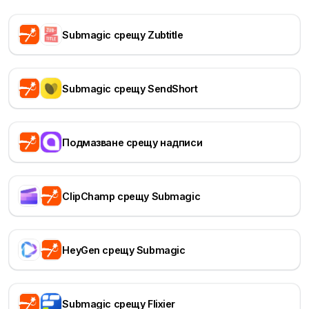
Submagic срещу Zubtitle
Submagic срещу SendShort
Подмазване срещу надписи
ClipChamp срещу Submagic
HeyGen срещу Submagic
Submagic срещу Flixier