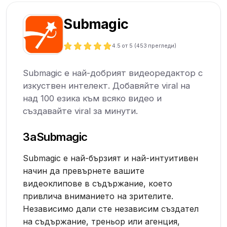
Submagic
4.5
от 5 (
453
прегледи)
Submagic е най-добрият видеоредактор с
изкуствен интелект. Добавяйте viral на
над 100 езика към всяко видео и
създавайте viral за минути.
За
Submagic
Submagic е най-бързият и най-интуитивен
начин да превърнете вашите
видеоклипове в съдържание, което
привлича вниманието на зрителите.
Независимо дали сте независим създател
на съдържание, треньор или агенция,