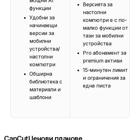
мощни AI
Версията за
функции
настолни
Удобни за
компютри е с по-
начинаещи
малко функции от
версии за
тази за мобилни
мобилни
устройства
устройства/
Pro абонамент за
настолни
premium активи
компютри
15-минутен лимит
Обширна
и ограничения за
библиотека с
една писта
материали и
шаблони
CapCut
Ценови планове