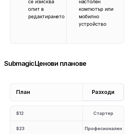
се изисква
настолен
опит в
компютър или
редактирането
мобилно
устройство
Submagic
Ценови планове
План
Разходи
$12
Стартер
$23
Професионален