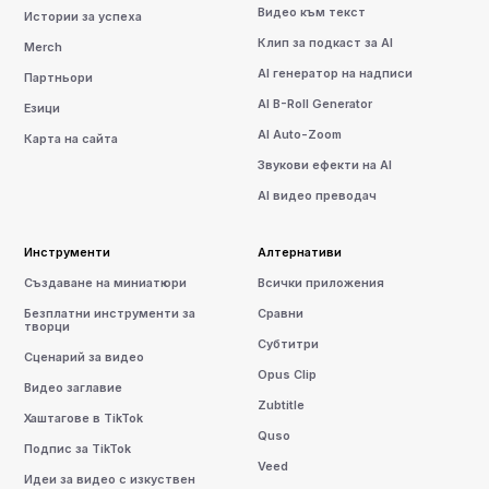
Видео към текст
Истории за успеха
Клип за подкаст за AI
Merch
AI генератор на надписи
Партньори
AI B-Roll Generator
Езици
AI Auto-Zoom
Карта на сайта
Звукови ефекти на AI
AI видео преводач
Инструменти
Алтернативи
Създаване на миниатюри
Всички приложения
Безплатни инструменти за
Сравни
творци
Субтитри
Сценарий за видео
Opus Clip
Видео заглавие
Zubtitle
Хаштагове в TikTok
Quso
Подпис за TikTok
Veed
Идеи за видео с изкуствен