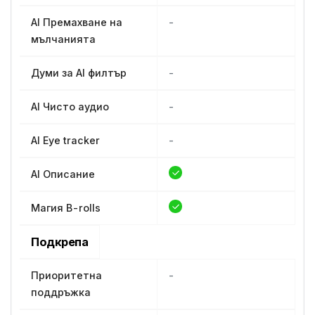
AI Премахване на
-
мълчанията
Думи за AI филтър
-
AI Чисто аудио
-
AI Eye tracker
-
AI Описание
Магия B-rolls
Подкрепа
Приоритетна
-
поддръжка