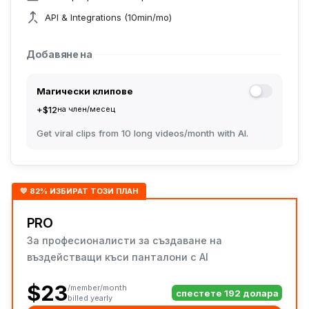
API & Integrations (10min/mo)
Добавяне на
Магически клипове
+$12
на член/месец
Get viral clips from 10 long videos/month with AI.
💛 82% ИЗБИРАТ ТОЗИ ПЛАН
PRO
За професионалисти за създаване на
въздействащи къси панталони с AI
$23
/member/month
спестете 192 долара
billed yearly