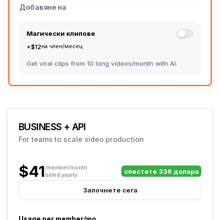
Добавяне на
Магически клипове
+$12
на член/месец
Get viral clips from 10 long videos/month with AI.
BUSINESS + API
For teams to scale video production
$41
/member/month
спестете 336 долара
billed yearly
Започнете сега
Usage per member/mo