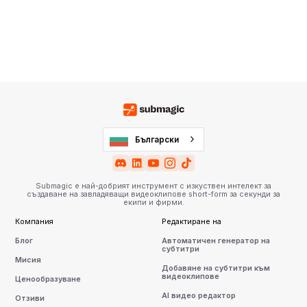
Български
Submagic е най-добрият инструмент с изкуствен интелект за
създаване на завладяващи видеоклипове short-form за секунди за
екипи и фирми.
Компания
Редактиране на
Блог
Автоматичен генератор на
субтитри
Мисия
Добавяне на субтитри към
видеоклипове
Ценообразуване
AI видео редактор
Отзиви