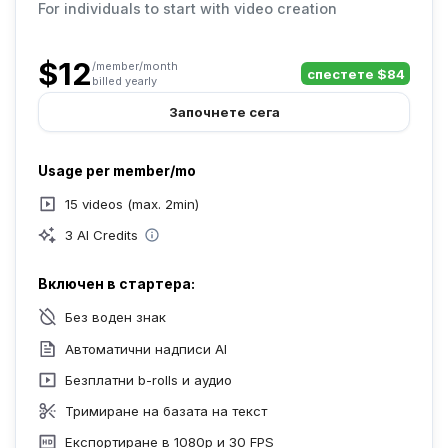
For individuals to start with video creation
$12
/member/month
спестете $84
billed yearly
Започнете сега
Usage per member/mo
15 videos (max. 2min)
3 AI Credits
Включен в стартера:
Без воден знак
Автоматични надписи AI
Безплатни b-rolls и аудио
Тримиране на базата на текст
Експортиране в 1080p и 30 FPS