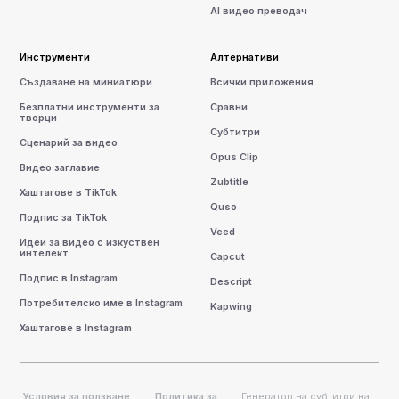
AI видео преводач
Инструменти
Алтернативи
Създаване на миниатюри
Всички приложения
Безплатни инструменти за
Сравни
творци
Субтитри
Сценарий за видео
Opus Clip
Видео заглавие
Zubtitle
Хаштагове в TikTok
Quso
Подпис за TikTok
Veed
Идеи за видео с изкуствен
интелект
Capcut
Подпис в Instagram
Descript
Потребителско име в Instagram
Kapwing
Хаштагове в Instagram
Условия за ползване
Политика за
Генератор на субтитри на