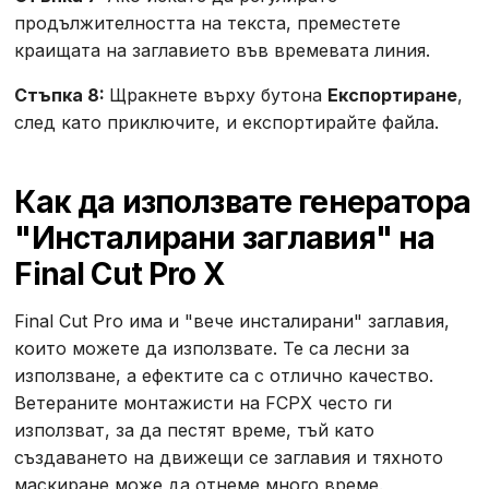
продължителността на текста, преместете
краищата на заглавието във времевата линия.
Стъпка 8:
Щракнете върху бутона
Експортиране
,
след като приключите, и експортирайте файла.
Как да използвате генератора
"Инсталирани заглавия" на
Final Cut Pro X
Final Cut Pro има и "вече инсталирани" заглавия,
които можете да използвате. Те са лесни за
използване, а ефектите са с отлично качество.
Ветераните монтажисти на FCPX често ги
използват, за да пестят време, тъй като
създаването на движещи се заглавия и тяхното
маскиране може да отнеме много време.