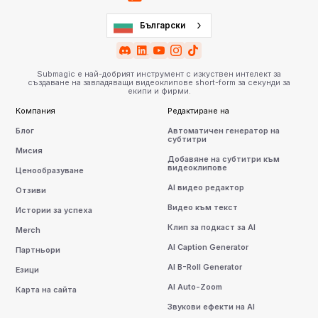
Български
Submagic е най-добрият инструмент с изкуствен интелект за
създаване на завладяващи видеоклипове short-form за секунди за
екипи и фирми.
Компания
Редактиране на
Блог
Автоматичен генератор на
субтитри
Мисия
Добавяне на субтитри към
видеоклипове
Ценообразуване
AI видео редактор
Отзиви
Видео към текст
Истории за успеха
Клип за подкаст за AI
Merch
AI Caption Generator
Партньори
AI B-Roll Generator
Езици
AI Auto-Zoom
Карта на сайта
Звукови ефекти на AI