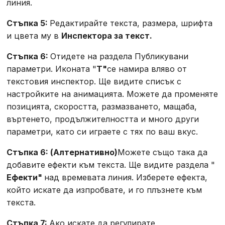
линия.
Стъпка 5:
Редактирайте текста, размера, шрифта
и цвета му в
Инспектора за текст.
Стъпка 6:
Отидете на раздела Публикувани
параметри. Иконата "
T"
се намира вляво от
текстовия инспектор. Ще видите списък с
настройките на анимацията. Можете да променяте
позицията, скоростта, размазването, мащаба,
въртенето, продължителността и много други
параметри, като си играете с тях по ваш вкус.
Стъпка 6: (Алтернативно)
Можете също така да
добавите ефекти към текста. Ще видите раздела "
Ефекти"
над времевата линия. Изберете ефекта,
който искате да изпробвате, и го плъзнете към
текста.
Стъпка 7:
Ако искате да регулирате