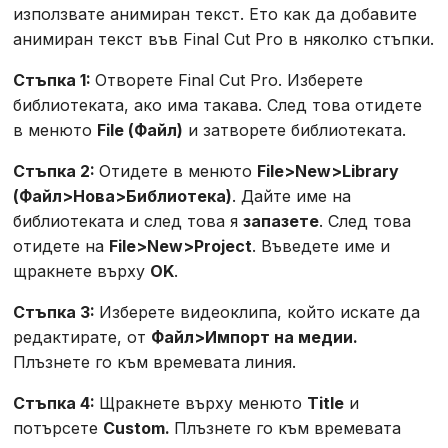
използвате анимиран текст. Ето как да добавите
анимиран текст във Final Cut Pro в няколко стъпки.
Стъпка 1:
Отворете Final Cut Pro. Изберете
библиотеката, ако има такава. След това отидете
в менюто
File (Файл)
и затворете библиотеката.
Стъпка 2:
Отидете в менюто
File>New>Library
(Файл>Нова>Библиотека)
. Дайте име на
библиотеката и след това я
запазете
. След това
отидете на
File>New>Project
. Въведете име и
щракнете върху
OK
.
Стъпка 3:
Изберете видеоклипа, който искате да
редактирате, от
Файл>Импорт на медии.
Плъзнете го към времевата линия.
Стъпка 4:
Щракнете върху менюто
Title
и
потърсете
Custom.
Плъзнете го към времевата