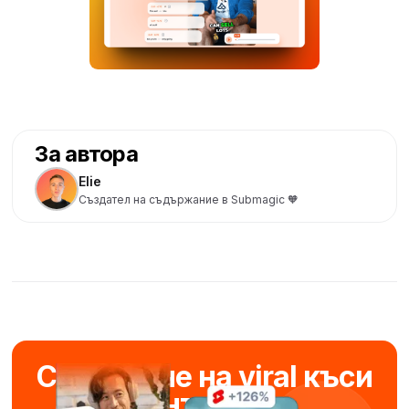
За автора
Elie
Създател на съдържание в Submagic 🧡
Създаване на viral къси
панталони