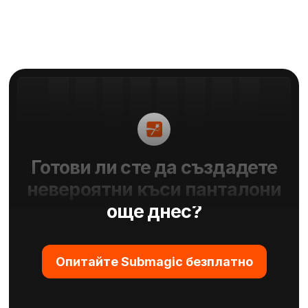
Готови ли сте да създадете
невероятни къси панталони
още днес?
Опитайте Submagic безплатно