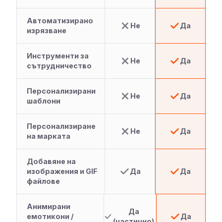
Автоматизирано
Не
Да
изрязване
Инструменти за
Не
Да
сътрудничество
Персонализирани
Не
Да
шаблони
Персонализиране
Не
Да
на марката
Добавяне на
изображения и GIF
Да
Да
файлове
Анимирани
Да
емотикони /
Да
(частично)