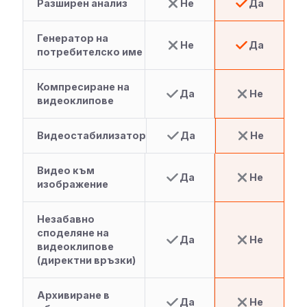
Разширен анализ
Не
Да
Генератор на
Не
Да
потребителско име
Компресиране на
Да
Не
видеоклипове
Видеостабилизатор
Да
Не
Видео към
Да
Не
изображение
Незабавно
споделяне на
Да
Не
видеоклипове
(директни връзки)
Архивиране в
Да
Не