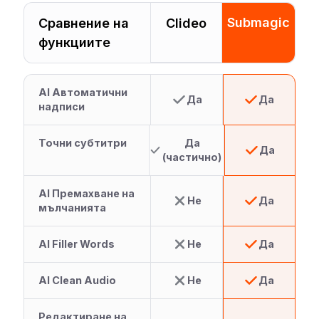
Submagic
Сравнение на
Clideo
функциите
AI Автоматични
Да
Да
надписи
Точни субтитри
Да
Да
(частично)
AI Премахване на
Не
Да
мълчанията
AI Filler Words
Не
Да
AI Clean Audio
Не
Да
Редактиране на