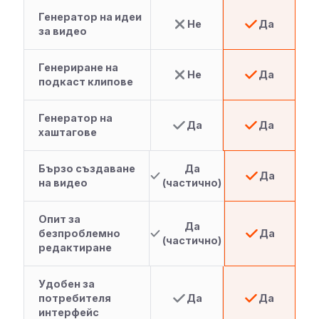
Генератор на идеи
Не
Да
за видео
Генериране на
Не
Да
подкаст клипове
Генератор на
Да
Да
хаштагове
Бързо създаване
Да
Да
на видео
(частично)
Опит за
Да
безпроблемно
Да
(частично)
редактиране
Удобен за
потребителя
Да
Да
интерфейс