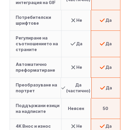
интеграция на GIF
Потребителски
Не
Да
шрифтове
Регулиране на
съотношението на
Да
Да
страните
Автоматично
Не
Да
преформатиране
Преобразуване на
Да
Да
портрет
(частично)
Поддържани езици
Неясен
50
на надписите
4K Внос и износ
Не
Да