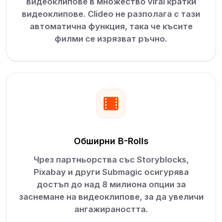
видеоклипове в множество viral кратки
видеоклипове. Clideo не разполага с тази
автоматична функция, така че късите
филми се изрязват ръчно.
Обширни B-Rolls
Чрез партньорства със Storyblocks,
Pixabay и други Submagic осигурява
достъп до над 8 милиона опции за
заснемане на видеоклипове, за да увеличи
ангажираността.