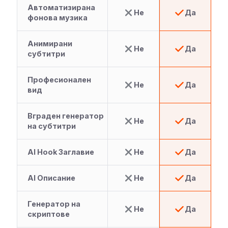
Автоматизирана
Не
Да
фонова музика
Анимирани
Не
Да
субтитри
Професионален
Не
Да
вид
Вграден генератор
Не
Да
на субтитри
AI Hook Заглавие
Не
Да
AI Описание
Не
Да
Генератор на
Не
Да
скриптове