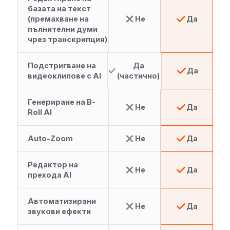
базата на текст
(премахване на
Не
Да
пълнителни думи
чрез транскрипция)
Подстригване на
Да
Да
видеоклипове с AI
(частично)
Генериране на B-
Не
Да
Roll AI
Auto-Zoom
Не
Да
Редактор на
Не
Да
прехода AI
Автоматизирани
Не
Да
звукови ефекти