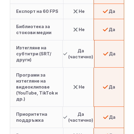
Експорт на 60 FPS
Не
Да
Библиотека за
Не
Да
стокови медии
Изтегляне на
Да
субтитри (SRT/
Да
(частично)
други)
Програми за
изтегляне на
видеоклипове
Не
Да
(YouTube, TikTok и
др.)
Приоритетна
Да
Да
поддръжка
(частично)