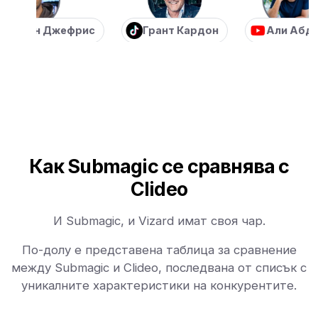
иан Джефрис
Грант Кардон
Али Абдал
Как Submagic се сравнява с
Clideo
И Submagic, и Vizard имат своя чар.
По-долу е представена таблица за сравнение
между Submagic и Clideo, последвана от списък с
уникалните характеристики на конкурентите.