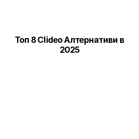
Топ 8 Clideo Алтернативи в
2025
SendShort
Filmora
Kapwing
Adobe Premiere Pro
Veed.io
Invideo AI
Canva