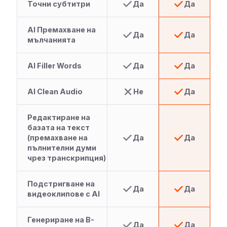
Точни субтитри
Да
Да
AI Премахване на
Да
Да
мълчанията
AI Filler Words
Да
Да
AI Clean Audio
Не
Да
Редактиране на
базата на текст
(премахване на
Да
Да
пълнителни думи
чрез транскрипция)
Подстригване на
Да
Да
видеоклипове с AI
Генериране на B-
Да
Да