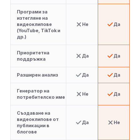
Програми за
изтегляне на
видеоклипове
Не
Да
(YouTube, TikTok и
др.)
Приоритетна
Да
Да
поддръжка
Разширен анализ
Да
Да
Генератор на
Не
Да
потребителско име
Създаване на
видеоклипове от
Да
Не
публикации в
блогове