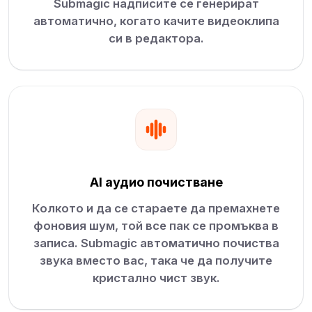
Submagic надписите се генерират
автоматично, когато качите видеоклипа
си в редактора.
AI аудио почистване
Колкото и да се стараете да премахнете
фоновия шум, той все пак се промъква в
записа. Submagic автоматично почиства
звука вместо вас, така че да получите
кристално чист звук.