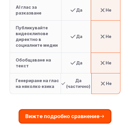
AI глас за
Да
Не
разказване
Публикувайте
видеоклипове
Да
Не
директно в
социалните медии
Обобщаване на
Да
Не
текст
Генериране на глас
Да
Не
на няколко езика
(частично)
Вижте подробно сравнение