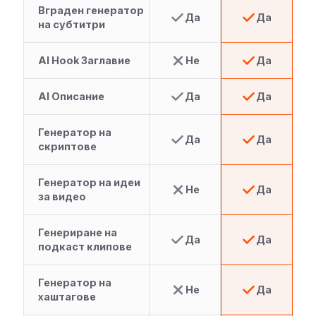
Вграден генератор
Да
Да
на субтитри
AI Hook Заглавие
Не
Да
AI Описание
Да
Да
Генератор на
Да
Да
скриптове
Генератор на идеи
Не
Да
за видео
Генериране на
Да
Да
подкаст клипове
Генератор на
Не
Да
хаштагове