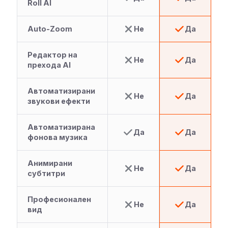
Roll AI
Auto-Zoom
Не
Да
Редактор на
Не
Да
прехода AI
Автоматизирани
Не
Да
звукови ефекти
Автоматизирана
Да
Да
фонова музика
Анимирани
Не
Да
субтитри
Професионален
Не
Да
вид