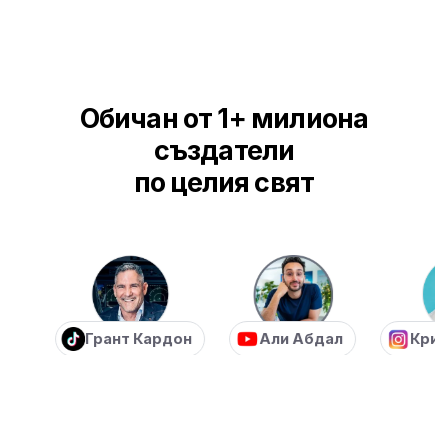
Обичан от 1+ милиона
създатели
по целия свят
Грант Кардон
Али Абдал
Крис Уи