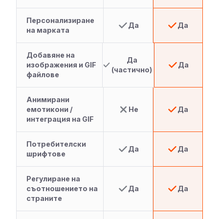
Персонализиране
Да
Да
на марката
Добавяне на
Да
изображения и GIF
Да
(частично)
файлове
Анимирани
емотикони /
Не
Да
интеграция на GIF
Потребителски
Да
Да
шрифтове
Регулиране на
съотношението на
Да
Да
страните