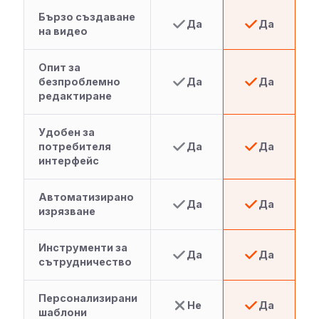
Бързо създаване
Да
Да
на видео
Опит за
безпроблемно
Да
Да
редактиране
Удобен за
потребителя
Да
Да
интерфейс
Автоматизирано
Да
Да
изрязване
Инструменти за
Да
Да
сътрудничество
Персонализирани
Не
Да
шаблони