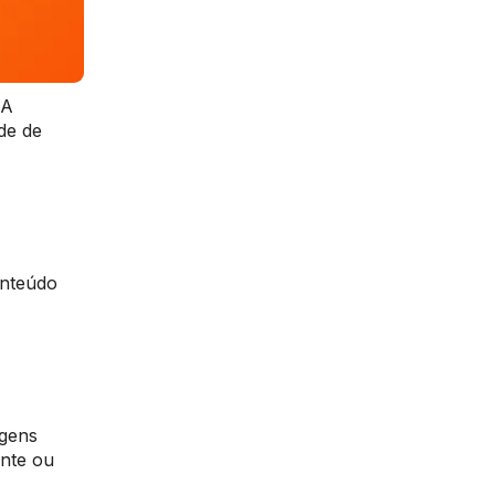
 A
de de
onteúdo
agens
ente ou