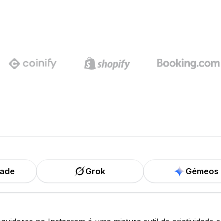
dade
Grok
Gémeos