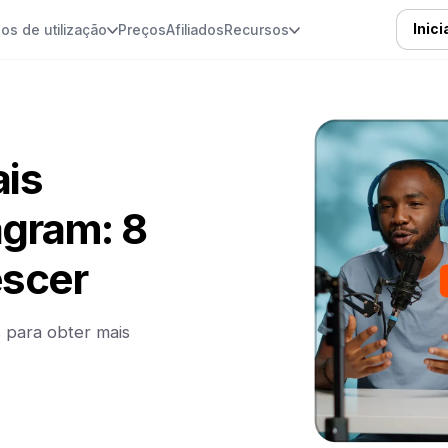
Inic
os de utilização
Preços
Afiliados
Recursos
is
agram: 8
escer
s para obter mais