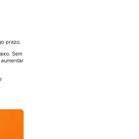
ngo prazo.
aixo. Sem
a aumentar
r