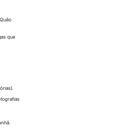
 Quão
gas que
órias).
tografias
anhã.