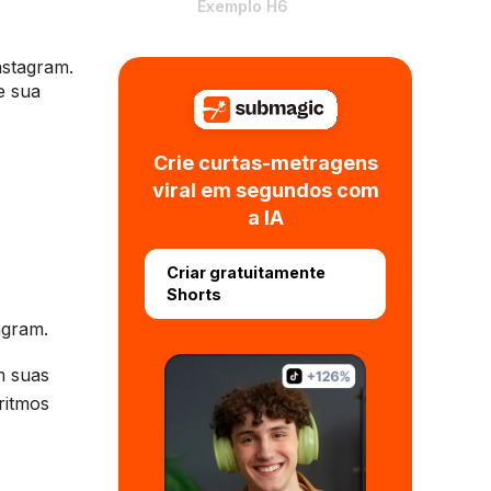
Exemplo H6
nstagram.
e sua
Crie curtas-metragens
viral em segundos com
a IA
Criar gratuitamente
Shorts
agram.
m suas
ritmos