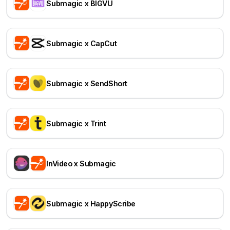
Submagic x BIGVU
Submagic x CapCut
Submagic x SendShort
Submagic x Trint
InVideo x Submagic
Submagic x HappyScribe