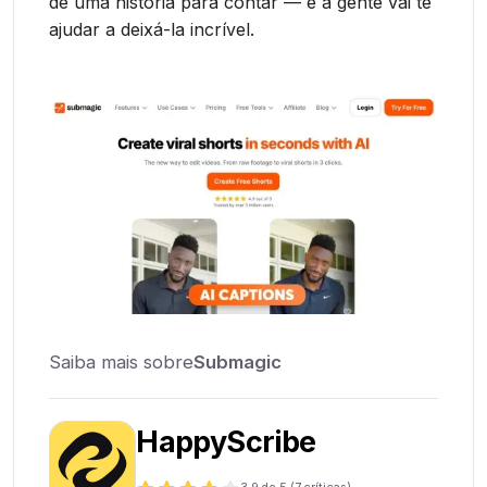
de uma história para contar — e a gente vai te
ajudar a deixá-la incrível.
Saiba mais sobre
Submagic
HappyScribe