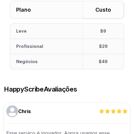
Plano
Custo
Leve
$9
Profissional
$29
Negócios
$49
HappyScribe
Avaliações
Chris
Esse serviço é inovador. Agora usamos esse