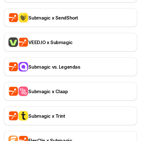
Submagic x SendShort
VEED.IO x Submagic
Submagic vs. Legendas
Submagic x Claap
Submagic x Trint
FlexClip x Submagic