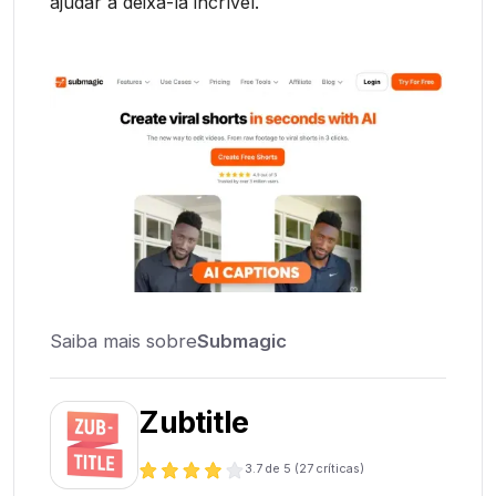
ajudar a deixá-la incrível.
Saiba mais sobre
Submagic
Zubtitle
3.7
de 5 (
27
críticas)