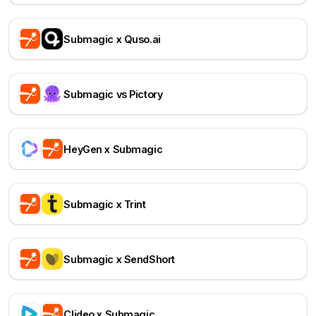
Submagic x Quso.ai
Submagic vs Pictory
HeyGen x Submagic
Submagic x Trint
Submagic x SendShort
Clideo x Submagic