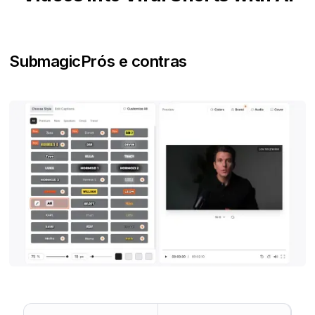
Submagic
Prós e contras