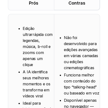
Prós
Contras
Edição
ultrarrápida com
Não foi
legendas,
desenvolvido para
música, b-roll e
edições avançadas
zooms com
em várias camadas
apenas um
ou edições
clique
cinematográficas
A IA identifica
Funciona melhor
seus melhores
com conteúdo do
momentos e os
tipo “talking-head”
transforma em
ou baseado em voz
vídeos viral
Disponível apenas
Ideal para
no navegador —