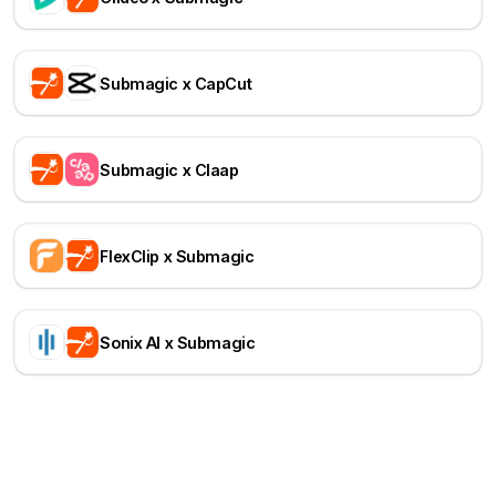
Submagic x CapCut
Submagic x Claap
FlexClip x Submagic
Sonix AI x Submagic