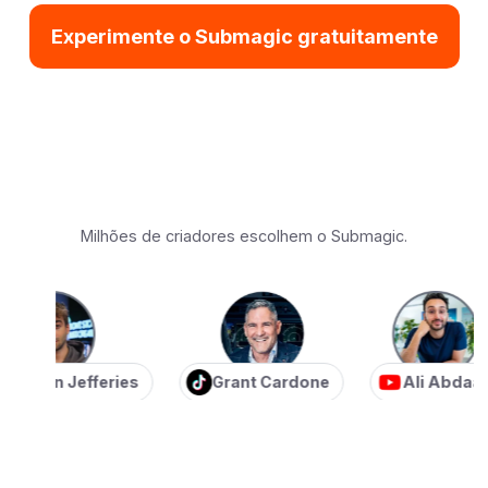
Experimente o Submagic gratuitamente
Milhões de criadores escolhem o Submagic.
tian Jefferies
Grant Cardone
Ali Abdaal