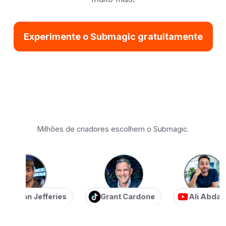
Experimente o Submagic gratuitamente
Milhões de criadores escolhem o Submagic.
ian Jefferies
Grant Cardone
Ali Abdaal