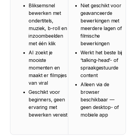
Bliksemsnel
Niet geschikt voor
bewerken met
geavanceerde
ondertitels,
bewerkingen met
muziek, b-roll en
meerdere lagen of
inzoombeelden
filmische
met één klik
bewerkingen
AI zoekt je
Werkt het beste bij
mooiste
‘talking-head’- of
momenten en
spraakgestuurde
maakt er filmpjes
content
van viral
Alleen via de
Geschikt voor
browser
beginners, geen
beschikbaar —
ervaring met
geen desktop- of
bewerken vereist
mobiele app