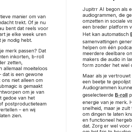
Jupitrr AI begon als 
audiogrammen, die gel
ïtieve manier om van
omzetten in sociale vis
dacht trekt. Of je nu
een breder platform 
u bent dat reels voor
rt je elke week uren
Het kan automatisch
 je nodig hebt.
samenvattingen gener
helpen om één podcas
ij je merk passen? Dat
meerdere deelbare ond
nten inkorten, b-roll
makers die audio in l
er zetten,
form zonder het wiel 
h allemaal moeiteloos
e – dat is een gewone
Maar als je vertrouwt 
 ons niet alleen om
een beetje te gepolijs
Submagic is gemaakt
Audiogrammen kunnen 
ontworpen om je van
geselecteerde
B-roll
p
t gedoe van het
energie van je merk. 
of postproductieteam
snelheid, maar je zult
ertellen – en wij
om dingen te laten kna
laten zien.
en functioneel hergeb
dat. Zorg er wel voor
om het fris te houden