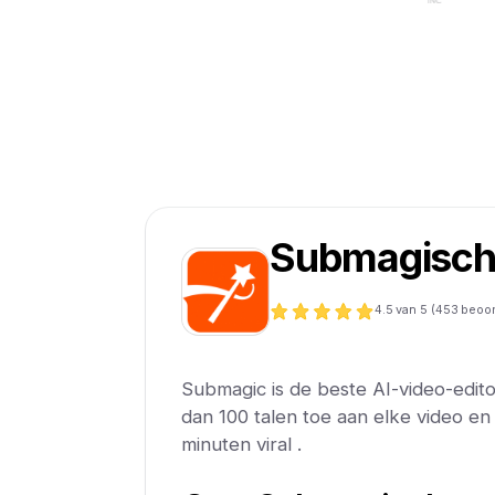
Submagisc
4.5
van 5 (
453
beoor
Submagic is de beste AI-video-edito
dan 100 talen toe aan elke video e
minuten viral .