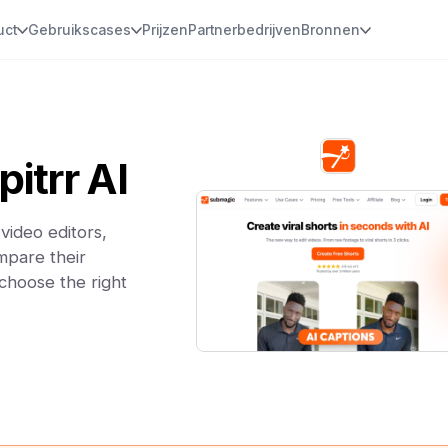
uct
Gebruikscases
Prijzen
Partnerbedrijven
Bronnen
itrr AI
video editors,
mpare their
 choose the right