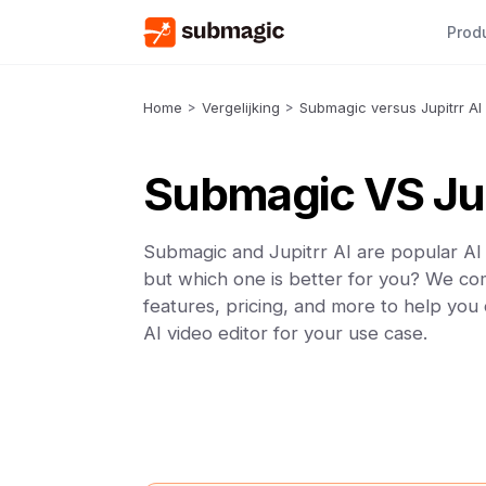
Prod
Home
>
Vergelijking
>
Submagic versus Jupitrr AI
Submagic VS Jup
Submagic and Jupitrr AI are popular AI 
but which one is better for you? We co
features, pricing, and more to help you
AI video editor for your use case.