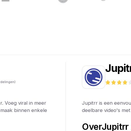
h
Jupit
delingen)
r. Voeg viral in meer
Jupitrr is een eenvou
n maak binnen enkele
deelbare video's met 
Over
Jupitrr