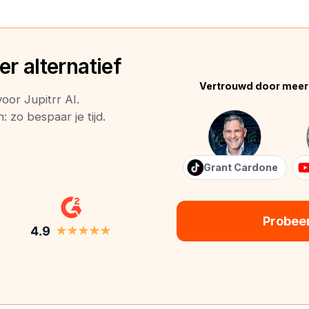
r alternatief
Vertrouwd door meer
oor Jupitrr AI.
 zo bespaar je tijd.
Grant Cardone
Probee