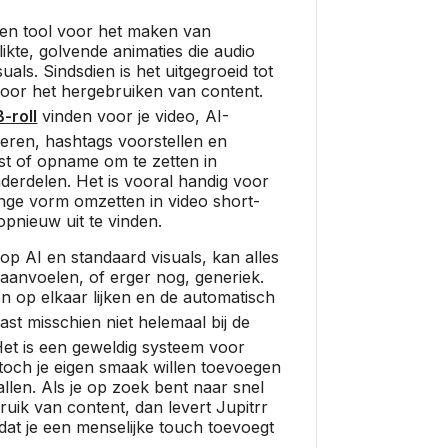
een tool voor het maken van
ikte, golvende animaties die audio
uals. Sindsdien is het uitgegroeid tot
voor het hergebruiken van content.
B-roll
vinden voor je video, AI-
eren, hashtags voorstellen en
t of opname om te zetten in
erdelen. Het is vooral handig voor
ange vorm omzetten in video short-
opnieuw uit te vinden.
op AI en standaard visuals, kan alles
t aanvoelen, of erger nog, generiek.
op elkaar lijken en de automatisch
ast misschien niet helemaal bij de
Het is een geweldig systeem voor
 toch je eigen smaak willen toevoegen
llen. Als je op zoek bent naar snel
ruik van content, dan levert Jupitrr
 dat je een menselijke touch toevoegt
.