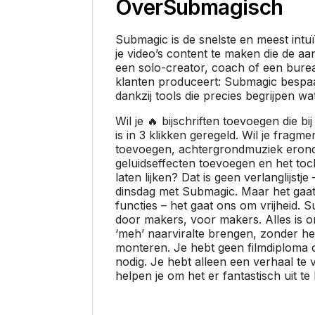
Over
Submagisch
Submagic is de snelste en meest intu
je video’s content te maken die de aan
een solo-creator, coach of een burea
klanten produceert: Submagic bespaa
dankzij tools die precies begrijpen wat
Wil je 🔥 bijschriften toevoegen die b
is in 3 klikken geregeld. Wil je fragme
toevoegen, achtergrondmuziek erond
geluidseffecten toevoegen en het toc
laten lijken? Dat is geen verlanglijstj
dinsdag met Submagic. Maar het gaat
functies – het gaat ons om vrijheid. 
door makers, voor makers. Alles is 
‘meh’ naarviralte brengen, zonder he
monteren. Je hebt geen filmdiploma 
nodig. Je hebt alleen een verhaal te v
helpen je om het er fantastisch uit te 