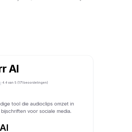
rr AI
4.4
van 5 (
171
beoordelingen)
dige tool die audioclips omzet in
bijschriften voor sociale media.
 AI