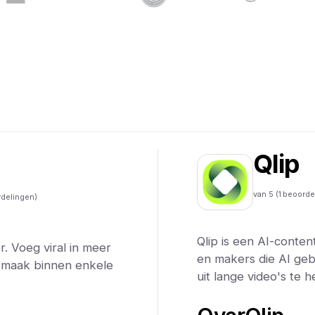
h
Qlip
van 5 (
1
beoorde
delingen)
Qlip is een AI-conte
r. Voeg viral in meer
en makers die AI ge
n maak binnen enkele
uit lange video's te