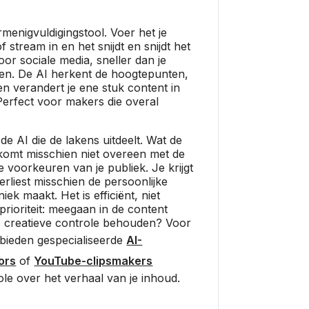
ermenigvuldigingstool. Voer het je
 stream in en het snijdt en snijdt het
 voor sociale media, sneller dan je
gen. De AI herkent de hoogtepunten,
 en verandert je ene stuk content in
erfect voor makers die overal
 de AI die de lakens uitdeelt. Wat de
 komt misschien niet overeen met de
 voorkeuren van je publiek. Je krijgt
rliest misschien de persoonlijke
iek maakt. Het is efficiënt, niet
e prioriteit: meegaan in de content
e creatieve controle behouden? Voor
bieden gespecialiseerde
AI-
ors
of
YouTube-clipsmakers
le over het verhaal van je inhoud.