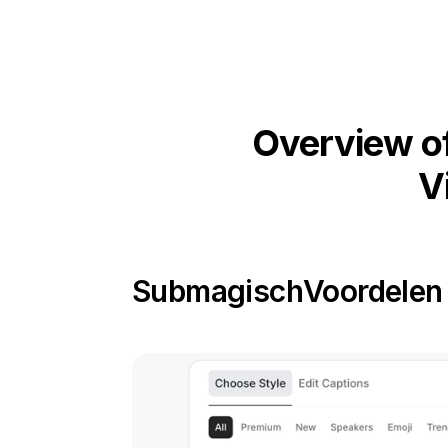
Overview of
V
Submagisch
Voordelen