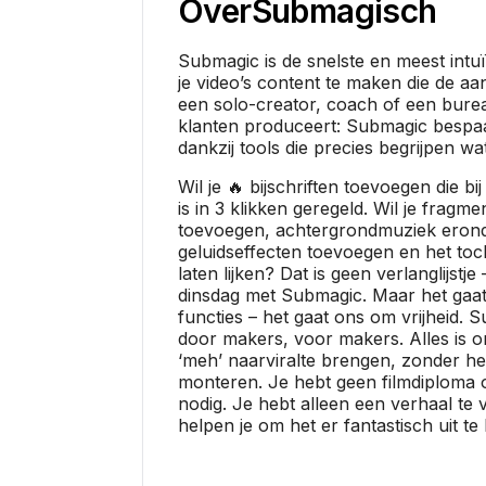
Over
Submagisch
Submagic is de snelste en meest intu
je video’s content te maken die de aan
een solo-creator, coach of een burea
klanten produceert: Submagic bespaa
dankzij tools die precies begrijpen wat
Wil je 🔥 bijschriften toevoegen die b
is in 3 klikken geregeld. Wil je fragme
toevoegen, achtergrondmuziek erond
geluidseffecten toevoegen en het toc
laten lijken? Dat is geen verlanglijstj
dinsdag met Submagic. Maar het gaat
functies – het gaat ons om vrijheid. 
door makers, voor makers. Alles is 
‘meh’ naarviralte brengen, zonder he
monteren. Je hebt geen filmdiploma 
nodig. Je hebt alleen een verhaal te v
helpen je om het er fantastisch uit te 