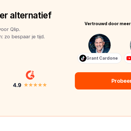
r alternatief
Vertrouwd door meer
oor Qlip.
 zo bespaar je tijd.
Grant Cardone
Probee