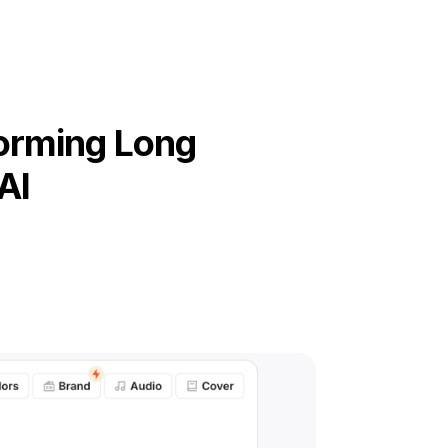
forming Long
AI