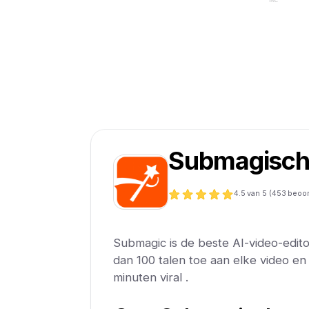
Submagisc
4.5
van 5 (
453
beoor
Submagic is de beste AI-video-edito
dan 100 talen toe aan elke video e
minuten viral .