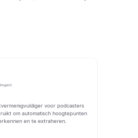
lingen)
ntvermenigvuldiger voor podcasters
bruikt om automatisch hoogtepunten
 herkennen en te extraheren.