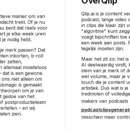
Over
Qlip
Qlip.ai is je content v
ïtieve manier om van
podcast, lange video of
dacht trekt. Of je nu
in clips die klaar zijn
u bent dat reels voor
"algoritme" kunt zeg
rt je elke week uren
voegt bijschriften toe
 je nodig hebt.
een week aan posts. P
tegelijk moeten zijn.
ij je merk passen? Dat
nten inkorten, b-roll
Maar het zit zo: het is
er zetten,
AI deelwaardig vindt,
h allemaal moeiteloos
stem van je merk of de
e – dat is een gewone
wel volume, maar je ve
 ons niet alleen om
touch die je content un
Submagic is gemaakt
artistiek. Dus wat is j
ontworpen om je van
tredmolen of volledig
t gedoe van het
makers van podcasts 
of postproductieteam
ertellen – en wij
podcastclipsgenerat
laten zien.
misschien meer contro