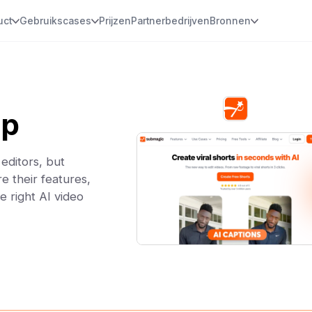
uct
Gebruikscases
Prijzen
Partnerbedrijven
Bronnen
ip
editors, but
e their features,
e right AI video