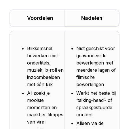
Voordelen
Nadelen
Bliksemsnel
Niet geschikt voor
bewerken met
geavanceerde
ondertitels,
bewerkingen met
muziek, b-roll en
meerdere lagen of
inzoombeelden
filmische
met één klik
bewerkingen
AI zoekt je
Werkt het beste bij
mooiste
‘talking-head’- of
momenten en
spraakgestuurde
maakt er filmpjes
content
van viral
Alleen via de