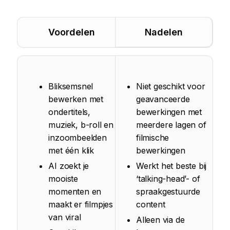
Voordelen
Nadelen
Bliksemsnel
Niet geschikt voor
bewerken met
geavanceerde
ondertitels,
bewerkingen met
muziek, b-roll en
meerdere lagen of
inzoombeelden
filmische
met één klik
bewerkingen
AI zoekt je
Werkt het beste bij
mooiste
‘talking-head’- of
momenten en
spraakgestuurde
maakt er filmpjes
content
van viral
Alleen via de