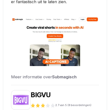
er fantastisch uit te laten zien.
Meer informatie over
Submagisch
BIGVU
2.7
van 5 (
8
beoordelingen)