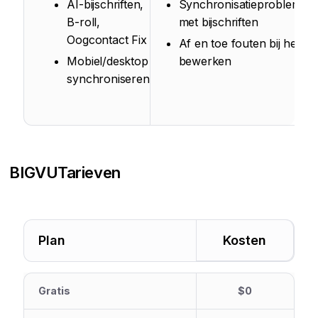
AI-bijschriften,
Synchronisatieproblemen
B-roll,
met bijschriften
Oogcontact Fix
Af en toe fouten bij het
Mobiel/desktop
bewerken
synchroniseren
BIGVU
Tarieven
Plan
Kosten
Gratis
$0