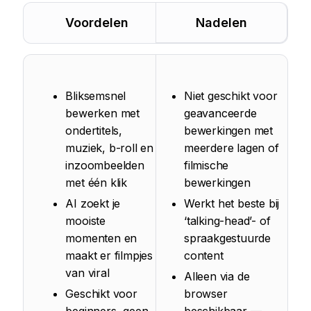
Voordelen
Nadelen
Bliksemsnel
Niet geschikt voor
bewerken met
geavanceerde
ondertitels,
bewerkingen met
muziek, b-roll en
meerdere lagen of
inzoombeelden
filmische
met één klik
bewerkingen
AI zoekt je
Werkt het beste bij
mooiste
‘talking-head’- of
momenten en
spraakgestuurde
maakt er filmpjes
content
van viral
Alleen via de
Geschikt voor
browser