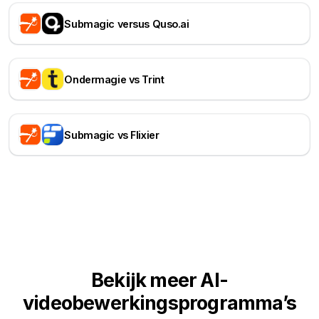
Submagic versus Quso.ai
Ondermagie vs Trint
Submagic vs Flixier
Bekijk meer AI-
videobewerkingsprogramma’s