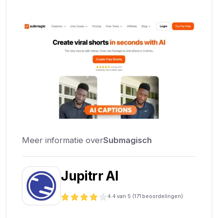
Meer informatie over
Submagisch
Jupitrr AI
4.4
van 5 (
171
beoordelingen)