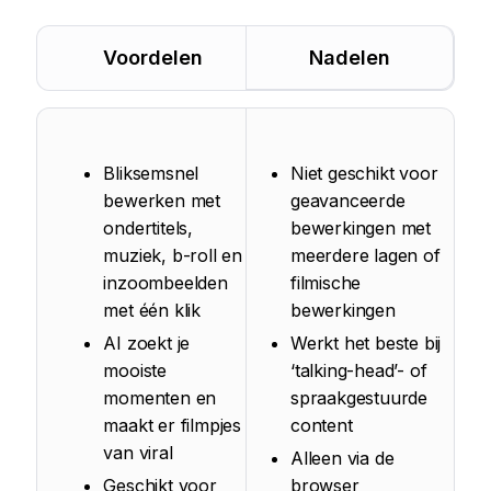
Voordelen
Nadelen
Bliksemsnel
Niet geschikt voor
bewerken met
geavanceerde
ondertitels,
bewerkingen met
muziek, b-roll en
meerdere lagen of
inzoombeelden
filmische
met één klik
bewerkingen
AI zoekt je
Werkt het beste bij
mooiste
‘talking-head’- of
momenten en
spraakgestuurde
maakt er filmpjes
content
van viral
Alleen via de
Geschikt voor
browser