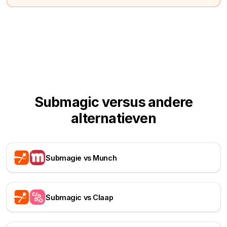
Submagic versus andere
alternatieven
Submagie vs Munch
Submagic vs Claap