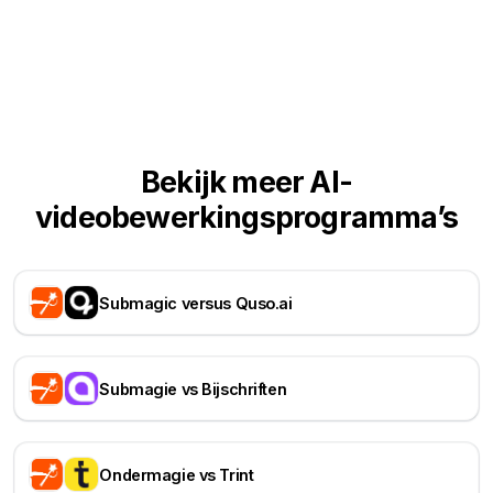
Bekijk meer AI-
videobewerkingsprogramma’s
Submagic versus Quso.ai
Submagie vs Bijschriften
Ondermagie vs Trint