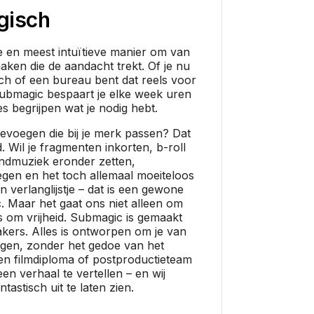
gisch
e en meest intuïtieve manier om van
maken die de aandacht trekt. Of je nu
ch of een bureau bent dat reels voor
Submagic bespaart je elke week uren
es begrijpen wat je nodig hebt.
 toevoegen die bij je merk passen? Dat
d. Wil je fragmenten inkorten, b-roll
ndmuziek eronder zetten,
egen en het toch allemaal moeiteloos
en verlanglijstje – dat is een gewone
 Maar het gaat ons niet alleen om
ns om vrijheid. Submagic is gemaakt
kers. Alles is ontworpen om je van
ngen, zonder het gedoe van het
en filmdiploma of postproductieteam
een verhaal te vertellen – en wij
tastisch uit te laten zien.