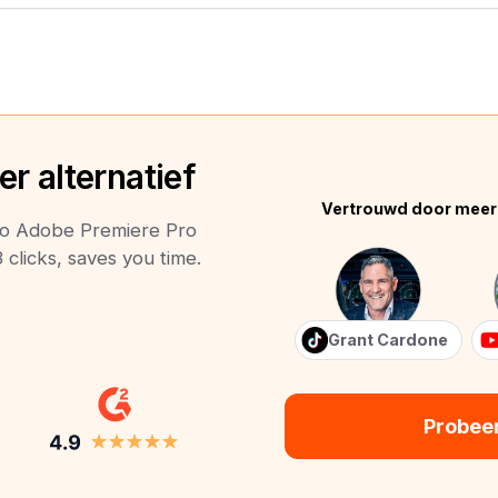
r alternatief
Vertrouwd door meer
 to Adobe Premiere Pro
 clicks, saves you time.
Grant Cardone
Probee