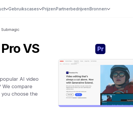
uct
Gebruikscases
Prijzen
Partnerbedrijven
Bronnen
s Submagic
 Pro VS
popular AI video
ou? We compare
lp you choose the