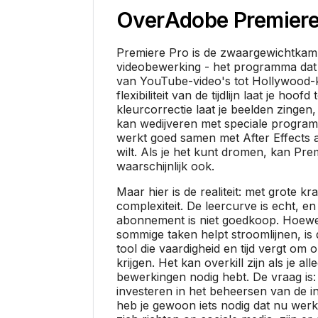
Over
Adobe Premiere
Premiere Pro is de zwaargewichtkam
videobewerking - het programma dat 
van YouTube-video's tot Hollywood-
flexibiliteit van de tijdlijn laat je hoofd 
kleurcorrectie laat je beelden zingen
kan wedijveren met speciale progra
werkt goed samen met After Effects al
wilt. Als je het kunt dromen, kan Pre
waarschijnlijk ook.
Maar hier is de realiteit: met grote k
complexiteit. De leercurve is echt, en
abonnement is niet goedkoop. Hoewe
sommige taken helpt stroomlijnen, is 
tool die vaardigheid en tijd vergt om 
krijgen. Het kan overkill zijn als je all
bewerkingen nodig hebt. De vraag is:
investeren in het beheersen van de i
heb je gewoon iets nodig dat nu wer