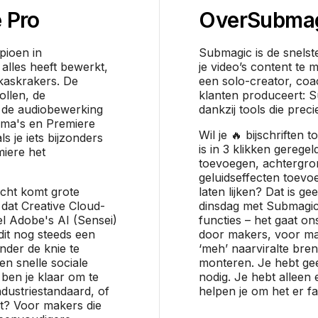
 Pro
Over
Subma
pioen in
Submagic is de snelst
alles heeft bewerkt,
je video’s content te 
kaskrakers. De
een solo-creator, coa
tollen, de
klanten produceert: 
, de audiobewerking
dankzij tools die preci
mma's en Premiere
Wil je 🔥 bijschriften
s je iets bijzonders
is in 3 klikken geregel
miere het
toevoegen, achtergro
geluidseffecten toevo
racht komt grote
laten lijken? Dat is ge
 dat Creative Cloud-
dinsdag met Submagic.
l Adobe's AI (Sensei)
functies – het gaat o
dit nog steeds een
door makers, voor ma
onder de knie te
‘meh’ naarviralte bre
een snelle sociale
monteren. Je hebt ge
 ben je klaar om te
nodig. Je hebt alleen 
ndustriestandaard, of
helpen je om het er fan
kt? Voor makers die