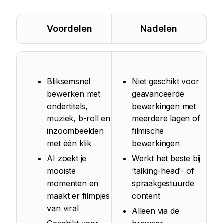
Voordelen
Nadelen
Bliksemsnel
Niet geschikt voor
bewerken met
geavanceerde
ondertitels,
bewerkingen met
muziek, b-roll en
meerdere lagen of
inzoombeelden
filmische
met één klik
bewerkingen
AI zoekt je
Werkt het beste bij
mooiste
‘talking-head’- of
momenten en
spraakgestuurde
maakt er filmpjes
content
van viral
Alleen via de