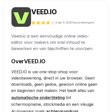
VEED.IO
4
van 5 (
2521
beoordelingen)
Veed.io is een eenvoudige online video-
editor voor makers om snel inhoud te
bewerken en van bijschriften te voorzien.
Over
VEED.IO
VEED.IO is uw one-stop-shop voor
videobewerking, direct in uw browser. Geen
downloads, geen gedoe, gewoon online gaan
en beginnen met maken. Het biedt alles van
automatische ondertiteling
tot
schermopname, stockmedia en een vleugje
AI-tovenarij zoals
achtergrondruis