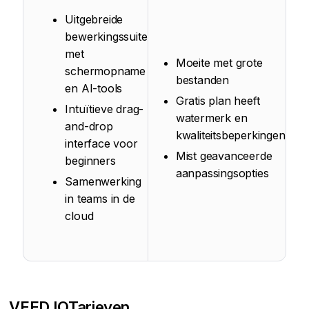
Uitgebreide
bewerkingssuite
met
Moeite met grote
schermopname
bestanden
en AI-tools
Gratis plan heeft
Intuïtieve drag-
watermerk en
and-drop
kwaliteitsbeperkingen
interface voor
Mist geavanceerde
beginners
aanpassingsopties
Samenwerking
in teams in de
cloud
VEED.IO
Tarieven