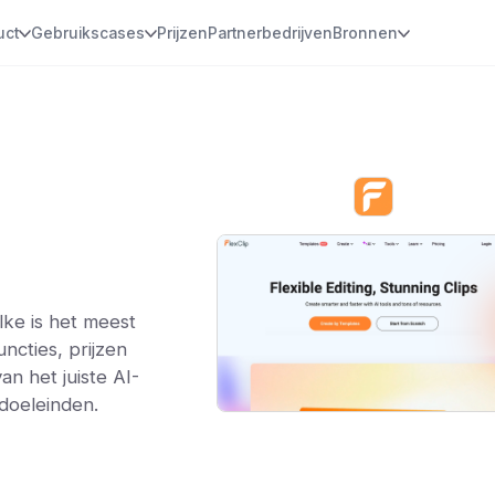
uct
Gebruikscases
Prijzen
Partnerbedrijven
Bronnen
ke is het meest
ncties, prijzen
an het juiste AI-
doeleinden.