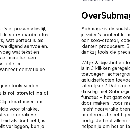
Over
Subma
s in presentatiestijl,
Submagic is de snelst
et de storyboardmodus
je video’s content te 
s, wat perfect is als
een solo-creator, coa
rweldigend aanvoelen.
klanten produceert: 
 voeg wat tekst en
dankzij tools die preci
paar minuten een
Wil je 🔥 bijschriften
ks, interne
is in 3 klikken geregel
s wanneer eenvoud de
toevoegen, achtergro
geluidseffecten toevo
 geen tools vinden
laten lijken? Dat is ge
dinsdag met Submagic.
de
b-roll storytelling
of
functies – het gaat o
xClip draait meer om
door makers, voor ma
dig voor strakke,
‘meh’ naarviralte bre
kt voor creatieve
monteren. Je hebt ge
heid als doel hebt, is
nodig. Je hebt alleen 
ilt verleggen, kun je
helpen je om het er fan