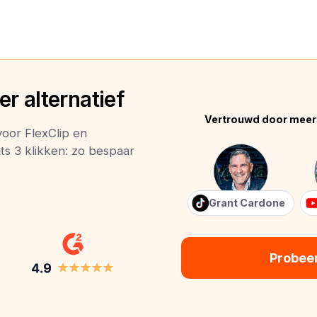
r alternatief
Vertrouwd door meer
voor FlexClip en
ts 3 klikken: zo bespaar
Grant Cardone
Probee