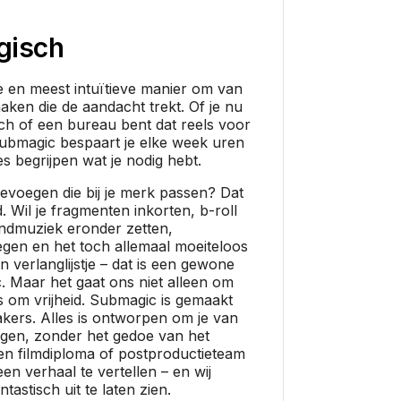
gisch
e en meest intuïtieve manier om van
maken die de aandacht trekt. Of je nu
ch of een bureau bent dat reels voor
Submagic bespaart je elke week uren
es begrijpen wat je nodig hebt.
 toevoegen die bij je merk passen? Dat
d. Wil je fragmenten inkorten, b-roll
ndmuziek eronder zetten,
egen en het toch allemaal moeiteloos
en verlanglijstje – dat is een gewone
 Maar het gaat ons niet alleen om
ns om vrijheid. Submagic is gemaakt
kers. Alles is ontworpen om je van
ngen, zonder het gedoe van het
en filmdiploma of postproductieteam
een verhaal te vertellen – en wij
tastisch uit te laten zien.