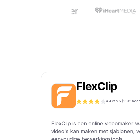
FlexClip
4.4
van 5 (
2102
beoo
FlexClip is een online videomaker 
video's kan maken met sjablonen, v
eenvoudige bewerkingstools.