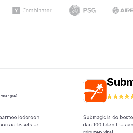
Subm
rdelingen)
waarmee iedereen
Submagic is de beste 
oorraadassets en
dan 100 talen toe aa
minuten viral .