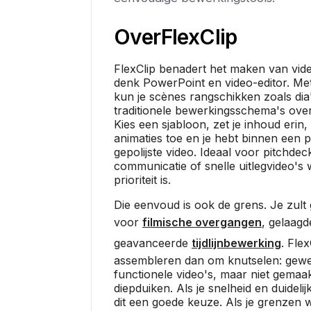
Over
FlexClip
FlexClip benadert het maken van video'
denk PowerPoint en video-editor. M
kun je scènes rangschikken zoals dia'
traditionele bewerkingsschema's ove
Kies een sjabloon, zet je inhoud erin,
animaties toe en je hebt binnen een 
gepolijste video. Ideaal voor pitchdec
communicatie of snelle uitlegvideo'
prioriteit is.
Die eenvoud is ook de grens. Je zult
voor
filmische overgangen
, gelaag
geavanceerde
tijdlijnbewerking
. Fle
assembleren dan om knutselen: gewel
functionele video's, maar niet gemaa
diepduiken. Als je snelheid en duidelijk
dit een goede keuze. Als je grenzen w