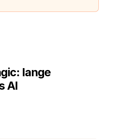
gic: lange
s AI