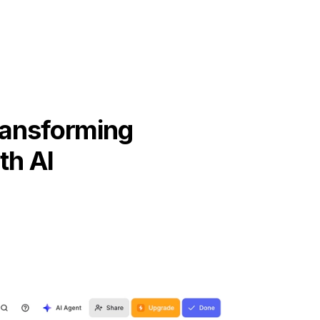
ransforming
th AI