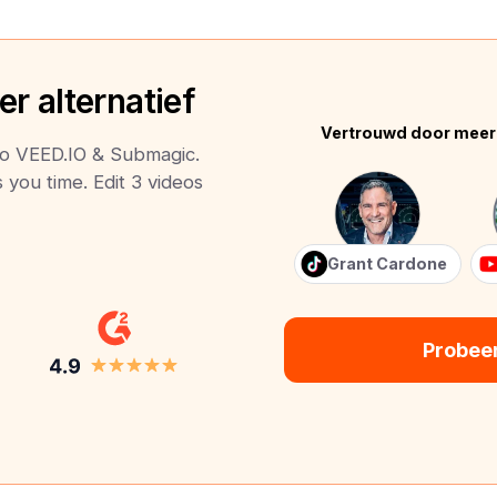
r alternatief
Vertrouwd door meer
 to VEED.IO & Submagic.
s you time. Edit 3 videos
Grant Cardone
Probee