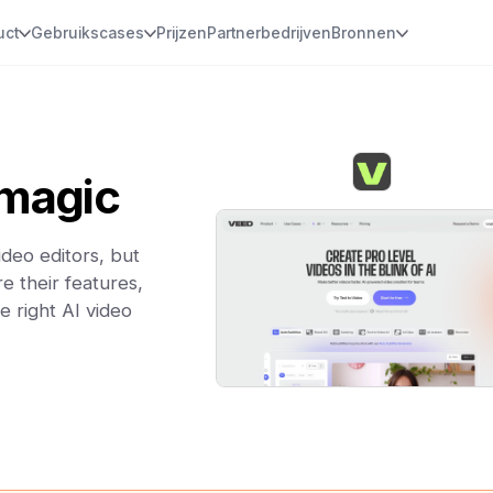
uct
Gebruikscases
Prijzen
Partnerbedrijven
Bronnen
magic
deo editors, but
e their features,
e right AI video