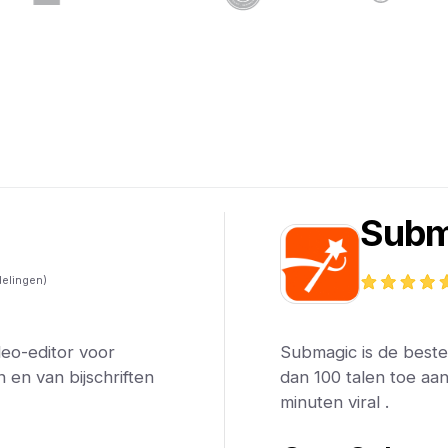
Subm
elingen)
deo-editor voor
Submagic is de beste 
en van bijschriften
dan 100 talen toe aa
minuten viral .