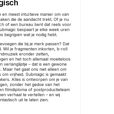
gisch
e en meest intuïtieve manier om van
maken die de aandacht trekt. Of je nu
ch of een bureau bent dat reels voor
Submagic bespaart je elke week uren
es begrijpen wat je nodig hebt.
 toevoegen die bij je merk passen? Dat
d. Wil je fragmenten inkorten, b-roll
ndmuziek eronder zetten,
egen en het toch allemaal moeiteloos
en verlanglijstje – dat is een gewone
 Maar het gaat ons niet alleen om
ns om vrijheid. Submagic is gemaakt
kers. Alles is ontworpen om je van
ngen, zonder het gedoe van het
en filmdiploma of postproductieteam
een verhaal te vertellen – en wij
tastisch uit te laten zien.