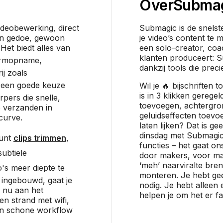
Over
Subma
deobewerking, direct
Submagic is de snelst
en gedoe, gewoon
je video’s content te 
et biedt alles van
een solo-creator, coa
klanten produceert: 
ermopname,
dankzij tools die preci
ij zoals
s een goede keuze
Wil je 🔥 bijschriften
is in 3 klikken geregel
pers die snelle,
toevoegen, achtergro
 verzanden in
geluidseffecten toevo
rcurve.
laten lijken? Dat is ge
dinsdag met Submagic.
kunt
clips trimmen
,
functies – het gaat o
subtiele
door makers, voor ma
‘meh’ naarviralte bre
's meer diepte te
monteren. Je hebt ge
 ingebouwd, gaat je
nodig. Je hebt alleen 
e nu aan het
helpen je om het er fan
en strand met wifi,
en schone workflow