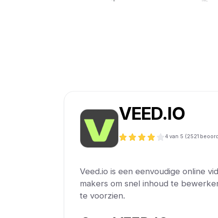
VEED.IO
4
van 5 (
2521
beoord
Veed.io is een eenvoudige online vi
makers om snel inhoud te bewerken 
te voorzien.