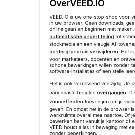
Over
VEED.IO
VEED.IO is uw one-stop-shop voor vi
in uw browser. Geen downloads, ge
online gaan en beginnen met maken. H
automatische ondertiteling
tot sch
stockmedia en een vleugje AI-tovenar
achtergrondruis verwijderen
. Het i
voor marketeers, docenten en ontwer
schone bewerkingen willen zonder te
software-installaties of een steile lee
Het is ook verrassend veelzijdig. Je 
aangepaste
b-roll
en
overgangen
of 
zoomeffecten
toevoegen om je video
geven. En omdat het in de browser is
werkruimte overal mee naartoe. Of j
bewerken bent vanuit je kantoor of e
VEED houdt alles in beweging met e
zonder beperkingen.