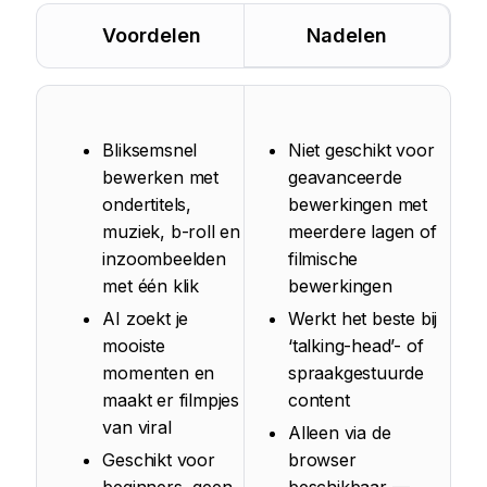
Voordelen
Nadelen
Bliksemsnel
Niet geschikt voor
bewerken met
geavanceerde
ondertitels,
bewerkingen met
muziek, b-roll en
meerdere lagen of
inzoombeelden
filmische
met één klik
bewerkingen
AI zoekt je
Werkt het beste bij
mooiste
‘talking-head’- of
momenten en
spraakgestuurde
maakt er filmpjes
content
van viral
Alleen via de
Geschikt voor
browser