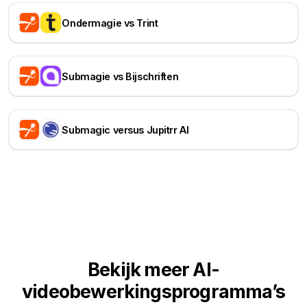
Ondermagie vs Trint
Submagie vs Bijschriften
Submagic versus Jupitrr AI
Bekijk meer AI-
videobewerkingsprogramma’s