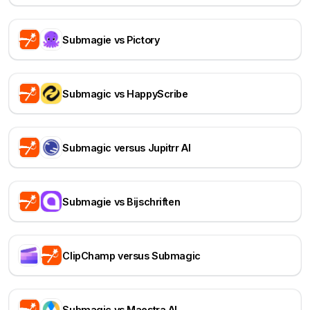
Submagie vs Pictory
Submagic vs HappyScribe
Submagic versus Jupitrr AI
Submagie vs Bijschriften
ClipChamp versus Submagic
Submagic vs Maestra AI