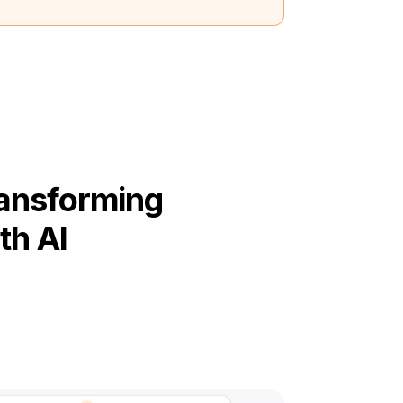
ransforming
th AI