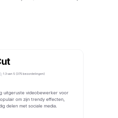
ut
1.3
van 5 (
375
beoordelingen)
ig uitgeruste videobewerker voor
pulair om zijn trendy effecten,
ig delen met sociale media.