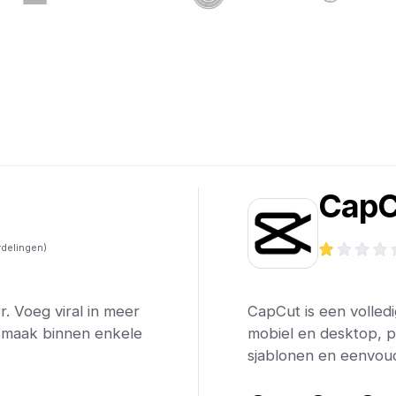
h
CapC
delingen)
r. Voeg viral in meer
CapCut is een volled
n maak binnen enkele
mobiel en desktop, po
sjablonen en eenvoud