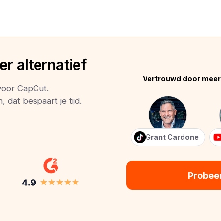
r alternatief
Vertrouwd door meer
 voor CapCut.
 dat bespaart je tijd.
Grant Cardone
Probee