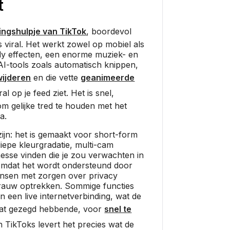
t
ingshulpje van TikTok
, boordevol
es viral. Het werkt zowel op mobiel als
dy effecten, een enorme muziek- en
 AI-tools zoals automatisch knippen,
wijderen
en die vette
geanimeerde
al op je feed ziet. Het is snel,
om gelijke tred te houden met het
a.
zijn: het is gemaakt voor short-form
diepe kleurgradatie, multi-cam
finesse vinden die je zou verwachten in
 omdat het wordt ondersteund door
nsen met zorgen over privacy
rauw optrekken. Sommige functies
an een live internetverbinding, wat de
Dat gezegd hebbende, voor
snel te
en TikToks levert het precies wat de