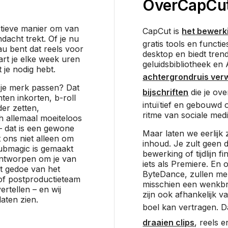
Over
CapCu
ïtieve manier om van
CapCut is
het bewerk
dacht trekt. Of je nu
gratis tools en functi
u bent dat reels voor
desktop en biedt tren
rt je elke week uren
geluidsbibliotheek en
 je nodig hebt.
achtergrondruis ver
ij je merk passen? Dat
bijschriften
die je over
nten inkorten, b-roll
intuïtief en gebouwd 
er zetten,
ritme van sociale medi
h allemaal moeiteloos
e – dat is een gewone
Maar laten we eerlijk 
 ons niet alleen om
inhoud. Je zult geen 
Submagic is gemaakt
bewerking of tijdlijn 
ontworpen om je van
iets als Premiere. En
t gedoe van het
ByteDance, zullen me
of postproductieteam
misschien een wenkb
ertellen – en wij
zijn ook afhankelijk v
laten zien.
boel kan vertragen. 
draaien clips
, reels 