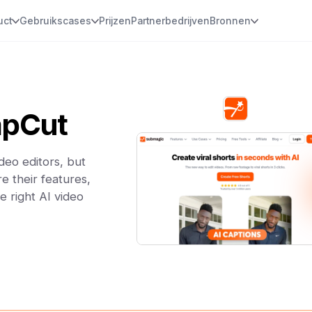
uct
Gebruikscases
Prijzen
Partnerbedrijven
Bronnen
apCut
eo editors, but
e their features,
e right AI video