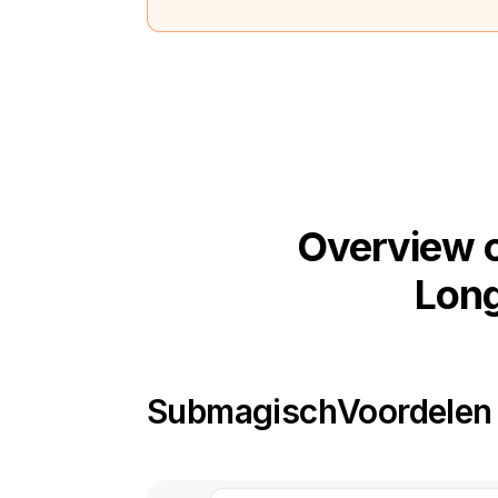
Overview o
Long
Submagisch
Voordelen