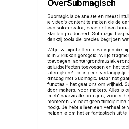
Over
Submagisch
Submagic is de snelste en meest intu
je video’s content te maken die de aan
een solo-creator, coach of een burea
klanten produceert: Submagic bespaa
dankzij tools die precies begrijpen wat
Wil je 🔥 bijschriften toevoegen die b
is in 3 klikken geregeld. Wil je fragme
toevoegen, achtergrondmuziek erond
geluidseffecten toevoegen en het toc
laten lijken? Dat is geen verlanglijstj
dinsdag met Submagic. Maar het gaat
functies – het gaat ons om vrijheid. 
door makers, voor makers. Alles is 
‘meh’ naarviralte brengen, zonder he
monteren. Je hebt geen filmdiploma 
nodig. Je hebt alleen een verhaal te v
helpen je om het er fantastisch uit te 