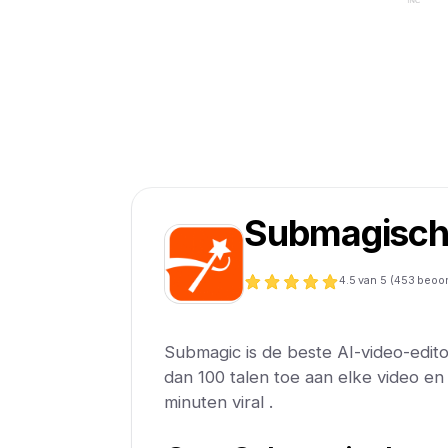
Submagisc
4.5
van 5 (
453
beoor
Submagic is de beste AI-video-edito
dan 100 talen toe aan elke video e
minuten viral .