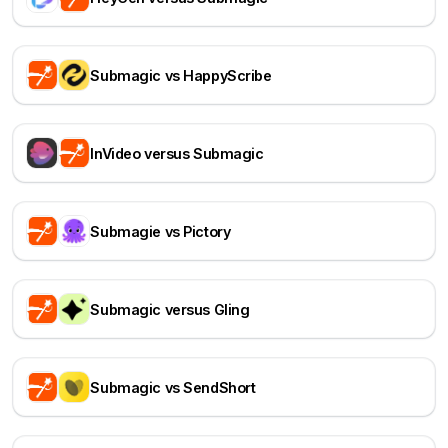
Submagic vs HappyScribe
InVideo versus Submagic
Submagie vs Pictory
Submagic versus Gling
Submagic vs SendShort