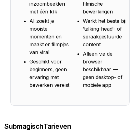
inzoombeelden
filmische
met één klik
bewerkingen
AI zoekt je
Werkt het beste bij
mooiste
‘talking-head’- of
momenten en
spraakgestuurde
maakt er filmpjes
content
van viral
Alleen via de
Geschikt voor
browser
beginners, geen
beschikbaar —
ervaring met
geen desktop- of
bewerken vereist
mobiele app
Submagisch
Tarieven