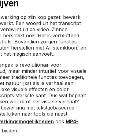
ijven
ewerking op zijn kop gezet: bewerk
ewerkt. Een woord uit het transcript
verdwijnt uit de video. Zinnen
 herschikt ook. Het is verbluffend
shots. Bovendien zorgen functies
uten herstellen met AI-stemkloon) en
at het magisch aanvoelt.
npak is revolutionair voor
d, maar minder intuïtief voor visuele
eer traditionele functies toevoegen,
et natuurlijkst als je verhaal een
lexe visuele effecten en color
cripts sterkste kant. Dus wat bepaalt
oken woord of het visuele verhaal?
eobewerking met tekstgebaseerde
ste kijken naar tools die naast
werkingsmogelijkheden
ook
MP4-
e
bieden.