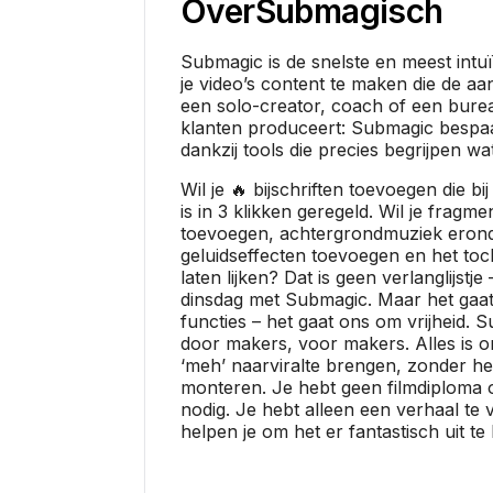
Over
Submagisch
Submagic is de snelste en meest intu
je video’s content te maken die de aan
een solo-creator, coach of een burea
klanten produceert: Submagic bespaa
dankzij tools die precies begrijpen wat
Wil je 🔥 bijschriften toevoegen die b
is in 3 klikken geregeld. Wil je fragme
toevoegen, achtergrondmuziek erond
geluidseffecten toevoegen en het toc
laten lijken? Dat is geen verlanglijstj
dinsdag met Submagic. Maar het gaat
functies – het gaat ons om vrijheid. 
door makers, voor makers. Alles is 
‘meh’ naarviralte brengen, zonder he
monteren. Je hebt geen filmdiploma 
nodig. Je hebt alleen een verhaal te v
helpen je om het er fantastisch uit te 