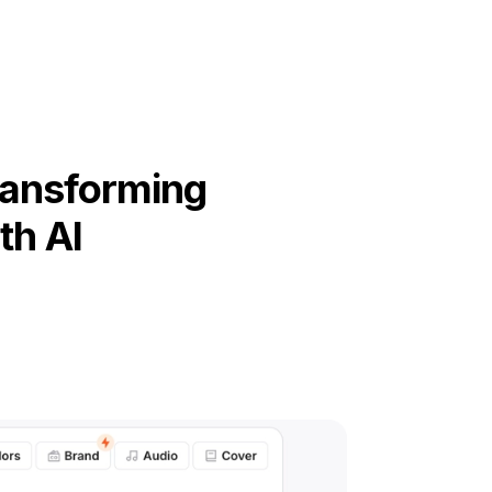
ransforming
th AI