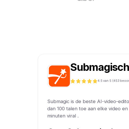
Submagisc
4.5
van 5 (
453
beoor
Submagic is de beste AI-video-edito
dan 100 talen toe aan elke video e
minuten viral .