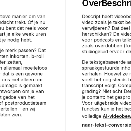
Over
Beschr
ïtieve manier om van
Descript heeft videob
dacht trekt. Of je nu
video zoals je tekst b
u bent dat reels voor
verwijderen? Dat deel 
rt je elke week uren
herschikken? De video
 je nodig hebt.
voor podcasts en talk
zoals overdubben (fo
ij je merk passen? Dat
studiogeluid ervoor d
nten inkorten, b-roll
er zetten,
De tekstgebaseerde aa
h allemaal moeiteloos
spraakgestuurde inhou
e – dat is een gewone
verhalen. Hoewel ze m
 ons niet alleen om
voelt het nog steeds h
Submagic is gemaakt
transcript volgt. Comp
ontworpen om je van
grading? Niet echt Des
t gedoe van het
je content: het gespr
of postproductieteam
Voor uitgebreide vid
ertellen – en wij
functies kun je het be
laten zien.
volledige
AI-videobe
naar-tekst-conversi