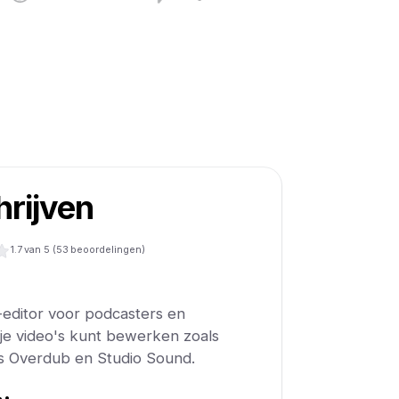
rijven
1.7
van 5 (
53
beoordelingen)
o-editor voor podcasters en
e video's kunt bewerken zoals
als Overdub en Studio Sound.