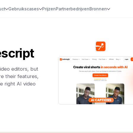
uct
Gebruikscases
Prijzen
Partnerbedrijven
Bronnen
script
deo editors, but
e their features,
e right AI video