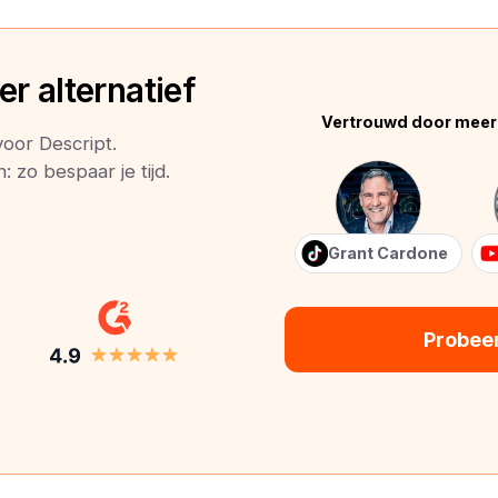
r alternatief
Vertrouwd door meer
voor Descript.
 zo bespaar je tijd.
Grant Cardone
Probee