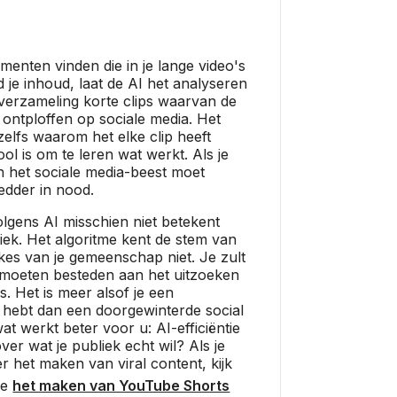
menten vinden die in je lange video's
d je inhoud, laat de AI het analyseren
 verzameling korte clips waarvan de
 ontploffen op sociale media. Het
zelfs waarom het elke clip heeft
ol is om te leren wat werkt. Als je
en het sociale media-beest moet
edder in nood.
volgens AI misschien niet betekent
ek. Het algoritme kent de stem van
okes van je gemeenschap niet. Je zult
jd moeten besteden aan het uitzoeken
s. Het is meer alsof je een
t hebt dan een doorgewinterde social
t werkt beter voor u: AI-efficiëntie
over wat je publiek echt wil? Als je
r het maken van viral content, kijk
ie
het maken van YouTube Shorts