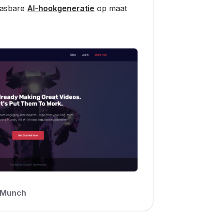
pasbare
AI-hookgeneratie
op maat
Munch