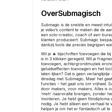
Over
Submagisch
Submagic is de snelste en meest intu
je video’s content te maken die de aan
een solo-creator, coach of een burea
klanten produceert: Submagic bespaa
dankzij tools die precies begrijpen wat
Wil je 🔥 bijschriften toevoegen die b
is in 3 klikken geregeld. Wil je fragme
toevoegen, achtergrondmuziek erond
geluidseffecten toevoegen en het toc
laten lijken? Dat is geen verlanglijstj
dinsdag met Submagic. Maar het gaat
functies – het gaat ons om vrijheid. 
door makers, voor makers. Alles is 
‘meh’ naarviralte brengen, zonder he
monteren. Je hebt geen filmdiploma 
nodig. Je hebt alleen een verhaal te v
helpen je om het er fantastisch uit te 