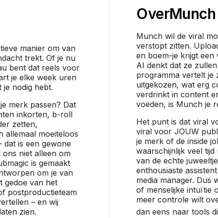
Over
Munch
Munch wil de viral mo
verstopt zitten. Uploa
ïtieve manier om van
en boem-je krijgt een
dacht trekt. Of je nu
AI denkt dat ze zullen
u bent dat reels voor
programma vertelt je 
rt je elke week uren
uitgekozen, wat erg co
 je nodig hebt.
verdrinkt in content 
voeden, is Munch je r
ij je merk passen? Dat
nten inkorten, b-roll
Het punt is dat viral 
er zetten,
viral voor JOUW publi
h allemaal moeiteloos
je merk of de inside j
e – dat is een gewone
waarschijnlijk veel ti
 ons niet alleen om
van de echte juweeltje
Submagic is gemaakt
enthousiaste assisten
ontworpen om je van
media manager. Dus wa
t gedoe van het
of menselijke intuïtie 
of postproductieteam
meer controle wilt ove
ertellen – en wij
laten zien.
dan eens naar tools d