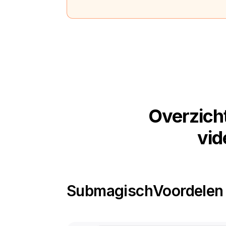
Overzich
vid
Submagisch
Voordelen