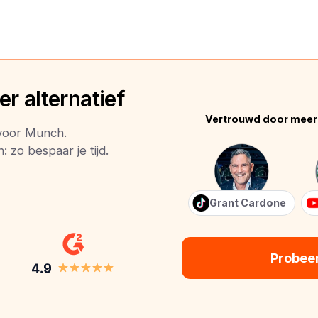
r alternatief
Vertrouwd door meer
 voor Munch.
 zo bespaar je tijd.
Grant Cardone
Probee