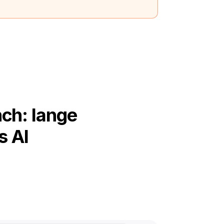
ch: lange
s AI