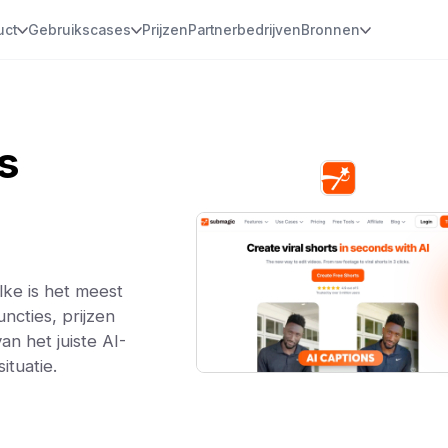
uct
Gebruikscases
Prijzen
Partnerbedrijven
Bronnen
s
ke is het meest
ncties, prijzen
an het juiste AI-
tuatie.