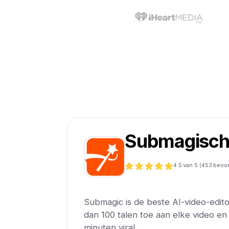
Submagisc
4.5
van 5 (
453
beoor
Submagic is de beste AI-video-edito
dan 100 talen toe aan elke video e
minuten viral .