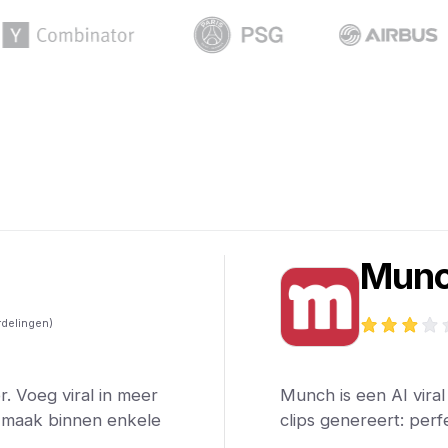
h
Mun
delingen)
r. Voeg viral in meer
Munch is een AI viral
n maak binnen enkele
clips genereert: perf