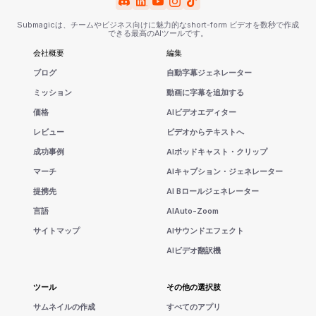
Submagicは、チームやビジネス向けに魅力的なshort-form ビデオを数秒で作成
できる最高のAIツールです。
会社概要
編集
ブログ
自動字幕ジェネレーター
ミッション
動画に字幕を追加する
価格
AIビデオエディター
レビュー
ビデオからテキストへ
成功事例
AIポッドキャスト・クリップ
マーチ
AIキャプション・ジェネレーター
提携先
AI Bロールジェネレーター
言語
AIAuto-Zoom
サイトマップ
AIサウンドエフェクト
AIビデオ翻訳機
ツール
その他の選択肢
サムネイルの作成
すべてのアプリ