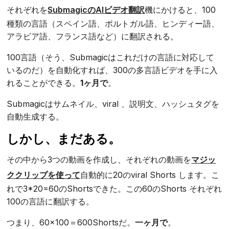
それぞれを
SubmagicのAIビデオ翻訳
機にかけると、100
種類の言語（スペイン語、ポルトガル語、ヒンディー語、
アラビア語、フランス語など）に翻訳される。
100言語（そう、Submagicはこれだけの言語に対応して
いるのだ）を自動化すれば、300の多言語ビデオを手に入
れることができる。
1ヶ月で
。
Submagicはサムネイル、viral 、説明文、ハッシュタグを
自動生成する。
しかし、まだある。
その中から3つの動画を作成し、それぞれの動画を
マジッ
ククリップを使って
自動的に20のviral Shorts します。こ
れで3*20=60のShortsできた。この60のShorts それぞれ
100の言語に翻訳する。
つまり、60×100＝600Shortsだ。
一ヶ月で
。