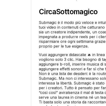
Circa
Sottomagico
Submagic è il modo più veloce e intui
tuoi video in contenuti che catturano 
sia un creatore indipendente, un coa
impegnata a produrre reels per i clien
risparmiare ore ogni settimana grazie
proprio per le tue esigenze.
Vuoi aggiungere didascalie 🔥 in linea
vogliono solo 3 clic. Hai bisogno di tagl
aggiungere b-roll, inserire musica di 
aggiungere effetti sonori e far sì che
Non è una lista dei desideri: è la rout
Submagic. Ma non ci interessano solo 
interessa la libertà. Submagic è stato 
per i creatori. Tutto è pensato per fa
“così così” aviralsenza il mal di testa
serve una laurea in cinema né un te
Ti basta solo una storia da raccontare