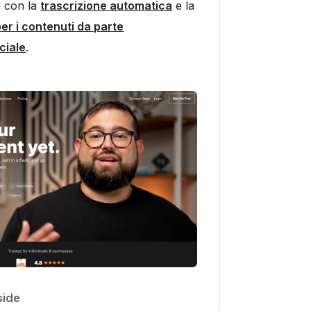
tà con la
trascrizione automatica
e la
er i contenuti da parte
iciale
.
side