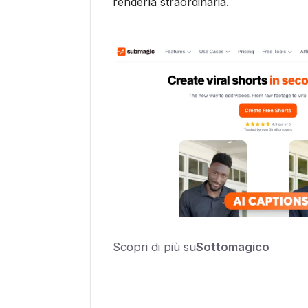
renderla straordinaria.
Scopri di più su
Sottomagico