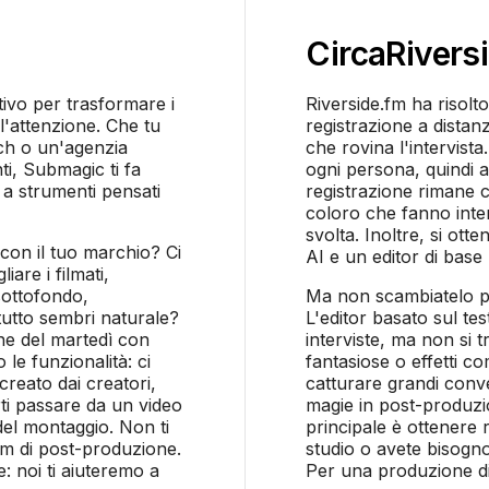
Circa
Rivers
tivo per trasformare i
Riverside.fm ha risolt
l'attenzione. Che tu
registrazione a distan
ch o un'agenzia
che rovina l'intervist
ti, Submagic ti fa
ogni persona, quindi a
 a strumenti pensati
registrazione rimane cr
coloro che fanno interv
svolta. Inoltre, si ot
 con il tuo marchio? Ci
AI e un editor di base p
iare i filmati,
sottofondo,
Ma non scambiatelo pe
 tutto sembri naturale?
L'editor basato sul test
ine del martedì con
interviste, ma non si t
le funzionalità: ci
fantasiose o effetti c
creato dai creatori,
catturare grandi conv
rti passare da un video
magie in post-produzi
 del montaggio. Non ti
principale è ottenere r
am di post-produzione.
studio o avete bisogno
: noi ti aiuteremo a
Per una produzione d