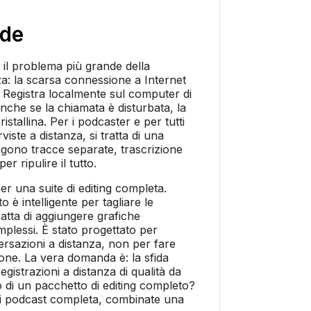
ide
o il problema più grande della
za: la scarsa connessione a Internet
a. Registra localmente sul computer di
nche se la chiamata è disturbata, la
istallina. Per i podcaster e per tutti
iste a distanza, si tratta di una
tengono tracce separate, trascrizione
er ripulire il tutto.
r una suite di editing completa.
o è intelligente per tagliare le
ratta di aggiungere grafiche
omplessi. È stato progettato per
ersazioni a distanza, non per fare
one. La vera domanda è: la sfida
egistrazioni a distanza di qualità da
 di un pacchetto di editing completo?
i podcast completa, combinate una