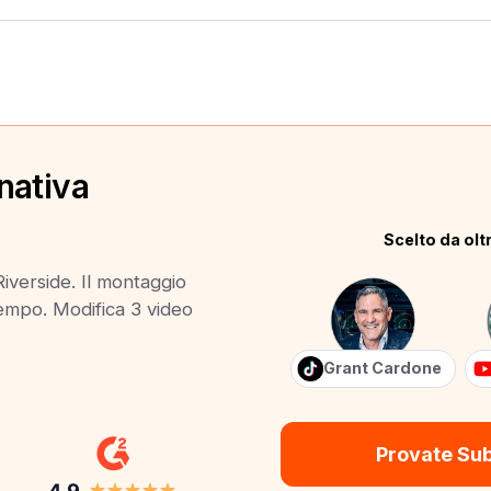
nativa
Scelto da oltr
Riverside. Il montaggio
 tempo. Modifica 3 video
Grant Cardone
Provate Su