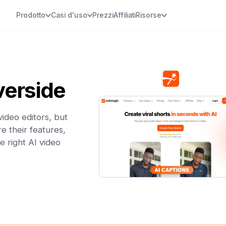
Prodotto
Casi d'uso
Prezzi
Affiliati
Risorse
verside
ideo editors, but
e their features,
e right AI video