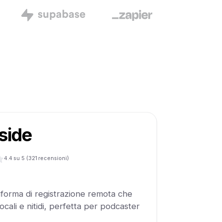
side
4.4
su 5 (
321
recensioni)
aforma di registrazione remota che
ocali e nitidi, perfetta per podcaster