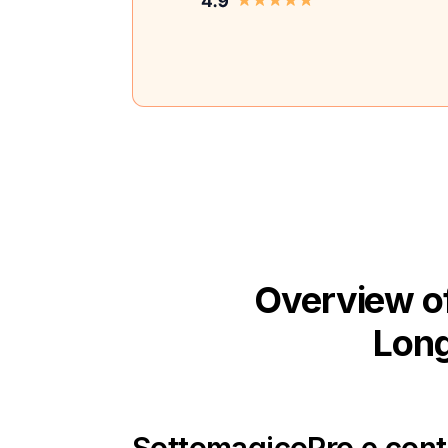
Overview of
Long
Sottomagico
Pro e cont