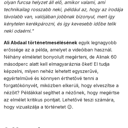
olyan furcsa helyzet áll elő, amikor valami, ami
technikailag rosszabb neki, például az, hogy az irodája
távolabb van, valójában jobbnak bizonyul, mert így
kénytelen kerékpározni, és így kevesebb időbe telik
neki odaérni."
Ali Abdaal történetmesélésének
egyik legnagyobb
erőssége az a példa, amelyet a videóiban használ.
Néhány elméletet bonyolult megérteni, de Alinak 60
másodperc alatt kell elmagyaráznia őket! El tudja
képzelni, milyen nehéz lehetett egyszerűvé,
egyértelművé és könnyen érthetővé tenni a
forgatókönyvét, miközben elkerüli, hogy elveszítse a
nézőit? Példákkal segíthet a nézőnek, hogy megértse
az elmélet kritikus pontjait. Lehetővé teszi számára,
hogy vizualizálja a történetet 😉.