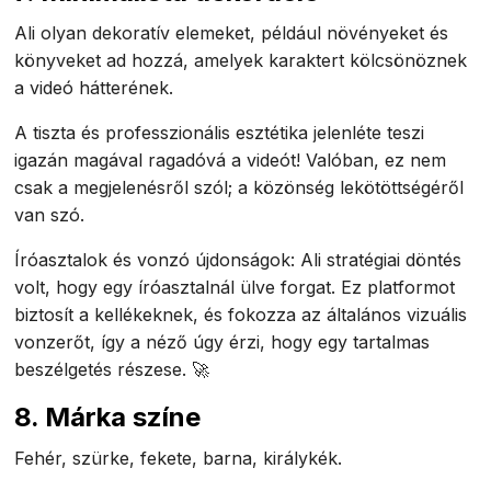
Ali olyan dekoratív elemeket, például növényeket és
könyveket ad hozzá, amelyek karaktert kölcsönöznek
a videó hátterének.
A tiszta és professzionális esztétika jelenléte teszi
igazán magával ragadóvá a videót! Valóban, ez nem
csak a megjelenésről szól; a közönség lekötöttségéről
van szó.
Íróasztalok és vonzó újdonságok: Ali stratégiai döntés
volt, hogy egy íróasztalnál ülve forgat. Ez platformot
biztosít a kellékeknek, és fokozza az általános vizuális
vonzerőt, így a néző úgy érzi, hogy egy tartalmas
beszélgetés részese. 🚀
8. Márka színe
Fehér, szürke, fekete, barna, királykék.