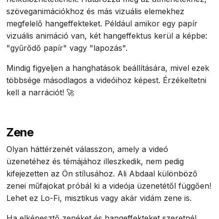
szöveganimációkhoz és más vizuális elemekhez
megfelelő hangeffekteket. Például amikor egy papír
vizuális animáció van, két hangeffektus kerül a képbe:
"gyűrődő papír" vagy "lapozás".
Mindig figyeljen a hanghatások beállítására, mivel ezek
többsége másodlagos a videóihoz képest. Érzékeltetni
kell a narrációt! 🚀
Zene
Olyan háttérzenét válasszon, amely a videó
üzenetéhez és témájához illeszkedik, nem pedig
kifejezetten az Ön stílusához. Ali Abdaal különböző
zenei műfajokat próbál ki a videója üzenetétől függően!
Lehet ez Lo-Fi, misztikus vagy akár vidám zene is.
Ha elképesztő zenéket és hangeffekteket szeretnél