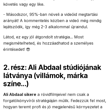
követés vagy egy like.
- Másodszor, 95%-ban növeli a videóid megtartási
arányát! A kommentelés közben a videó még mindig
lejátszódik, így még 2-3 alkalommal újraindul.
Látod, ez egy jól átgondolt stratégia... Most
megismételheted, és hozzáadhatod a személyes
érintésedet! 😎
2. rész: Ali Abdaal stúdiójának
látványa (villámok, márka
színe...)
Ali Abdaal sikere
a rövidfilmjeivel nem csak a
forgatókönyvírói stratégiáján múlik. Fedezzük fel most,
hogyan teremt profi és jó megjelenésű környezetet a