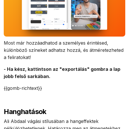
Most már hozzáadhatod a személyes érintésed,
különböző színeket adhatsz hozzá, és átméretezheted
a feliratokat!
- Ha kész, kattintson az "exportálás" gombra a lap
jobb felső sarkában.
{{gomb-richtext}}
Hanghatások
Ali Abdaal vágási stílusában a hangeffektek
nélkülözhetetlenek. Határozza meg az átmenetekhez,