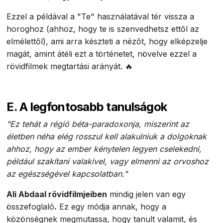
Ezzel a példával a "Te" használatával tér vissza a
horoghoz (ahhoz, hogy te is szenvedhetsz ettől az
elmélettől), ami arra készteti a nézőt, hogy elképzelje
magát, amint átéli ezt a történetet, növelve ezzel a
rövidfilmek megtartási arányát. 🔥
E. A legfontosabb tanulságok
"Ez tehát a régió béta-paradoxonja, miszerint az
életben néha elég rosszul kell alakulniuk a dolgoknak
ahhoz, hogy az ember kénytelen legyen cselekedni,
például szakítani valakivel, vagy elmenni az orvoshoz
az egészségével kapcsolatban."
Ali Abdaal rövidfilmjeiben
mindig jelen van egy
összefoglaló
.
Ez egy módja annak, hogy a
közönségnek megmutassa, hogy tanult valamit, és