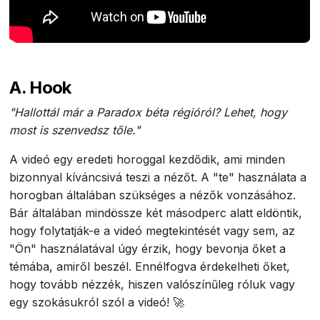
A. Hook
"Hallottál már a Paradox béta régióról? Lehet, hogy
most is szenvedsz tőle."
A videó egy eredeti horoggal kezdődik, ami minden
bizonnyal kíváncsivá teszi a nézőt. A "te" használata a
horogban általában szükséges a nézők vonzásához.
Bár általában mindössze két másodperc alatt eldöntik,
hogy folytatják-e a videó megtekintését vagy sem, az
"Ön" használatával úgy érzik, hogy bevonja őket a
témába, amiről beszél. Ennélfogva érdekelheti őket,
hogy tovább nézzék, hiszen valószínűleg róluk vagy
egy szokásukról szól a videó! 🚀