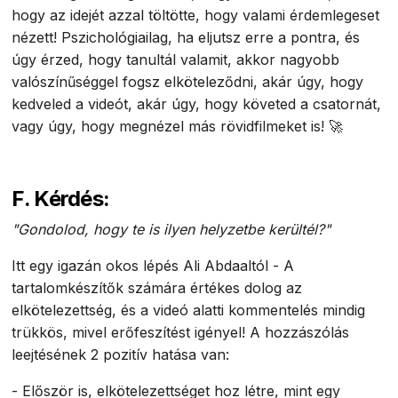
hogy az idejét azzal töltötte, hogy valami érdemlegeset
nézett! Pszichológiailag, ha eljutsz erre a pontra, és
úgy érzed, hogy tanultál valamit, akkor nagyobb
valószínűséggel fogsz elköteleződni, akár úgy, hogy
kedveled a videót, akár úgy, hogy követed a csatornát,
vagy úgy, hogy megnézel más rövidfilmeket is! 🚀
F. Kérdés:
"Gondolod, hogy te is ilyen helyzetbe kerültél?"
Itt egy igazán okos lépés Ali Abdaaltól - A
tartalomkészítők számára értékes dolog az
elkötelezettség, és a videó alatti kommentelés mindig
trükkös, mivel erőfeszítést igényel! A hozzászólás
leejtésének 2 pozitív hatása van:
- Először is, elkötelezettséget hoz létre, mint egy