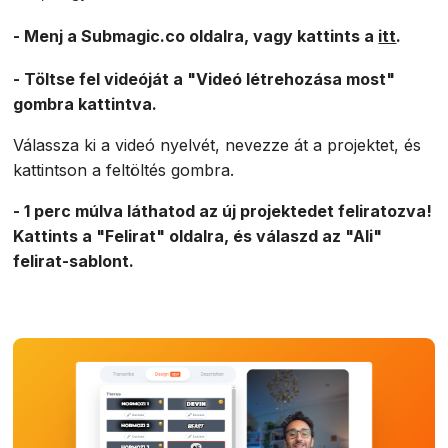
- Menj a Submagic.co oldalra, vagy kattints a
itt
.
- Töltse fel videóját a "Videó létrehozása most"
gombra kattintva.
Válassza ki a videó nyelvét, nevezze át a projektet, és
kattintson a feltöltés gombra.
- 1 perc múlva láthatod az új projektedet feliratozva!
Kattints a "Felirat" oldalra, és válaszd az "Ali"
felirat-sablont.