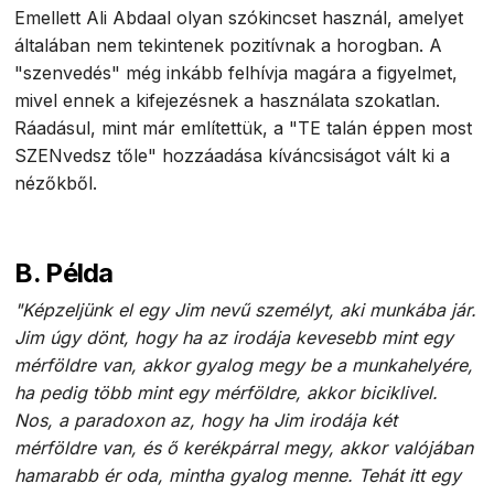
Emellett Ali Abdaal olyan szókincset használ, amelyet
általában nem tekintenek pozitívnak a horogban. A
"szenvedés" még inkább felhívja magára a figyelmet,
mivel ennek a kifejezésnek a használata szokatlan.
Ráadásul, mint már említettük, a "TE talán éppen most
SZENvedsz tőle" hozzáadása kíváncsiságot vált ki a
nézőkből.
B. Példa
"Képzeljünk el egy Jim nevű személyt, aki munkába jár.
Jim úgy dönt, hogy ha az irodája kevesebb mint egy
mérföldre van, akkor gyalog megy be a munkahelyére,
ha pedig több mint egy mérföldre, akkor biciklivel.
Nos, a paradoxon az, hogy ha Jim irodája két
mérföldre van, és ő kerékpárral megy, akkor valójában
hamarabb ér oda, mintha gyalog menne. Tehát itt egy