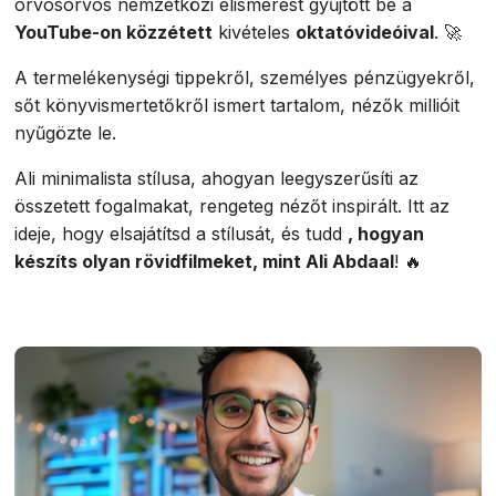
orvosorvos nemzetközi elismerést gyűjtött be a
YouTube-on közzétett
kivételes
oktatóvideóival
. 🚀
A termelékenységi tippekről, személyes pénzügyekről,
sőt könyvismertetőkről ismert tartalom, nézők millióit
nyűgözte le.
Ali minimalista stílusa, ahogyan leegyszerűsíti az
összetett fogalmakat, rengeteg nézőt inspirált. Itt az
ideje, hogy elsajátítsd a stílusát, és tudd
, hogyan
készíts olyan rövidfilmeket, mint Ali Abdaal
! 🔥