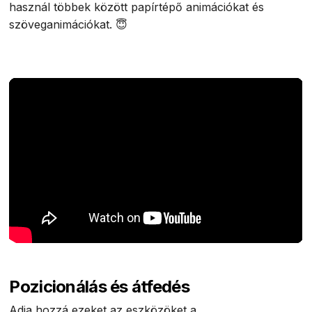
használ többek között papírtépő animációkat és
szöveganimációkat. 😇
Pozicionálás és átfedés
Adja hozzá ezeket az eszközöket a