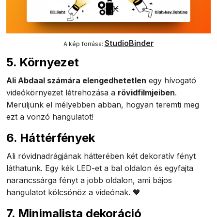
StudioBinder
A kép forrása:
5. Környezet
Ali Abdaal számára elengedhetetlen
egy hívogató
videókörnyezet létrehozása a
rövidfilmjeiben
.
Merüljünk el mélyebben abban, hogyan teremti meg
ezt a vonzó hangulatot!
6. Háttérfények
Ali rövidnadrágjának hátterében két dekoratív fényt
láthatunk. Egy kék LED-et a bal oldalon és egyfajta
narancssárga fényt a jobb oldalon, ami bájos
hangulatot kölcsönöz a videónak. 🧡
7. Minimalista dekoráció