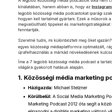
A legjobb közösségi média podcastok titka nem c
kínálatában, hanem abban is, hogy az
Instagram
legjobb közösségi média podcastokat iparági szakér
hogyan kell tartalmat gyártani. Ezek a műsorok a
megvalósítható tippeket és marketingstratégiákat 
fenntartják.
Szeretné tudni, mi különbözteti meg őket igazán
egyes közösségi médiaplatformra optimalizált, rágc
újrafelhasználás a márkád növekedésének kulcsa
Íme a 7 legjobb közösségi média podcast a tartalo
világára gyakorolt hatásuk alapján.
1. Közösségi média marketing p
Házigazda:
Michael Stelzner
Körülbelül:
A Social Media Marketing Pod
Marketing Podcast 2012 óta segít a közö
eligazodni a digitális marketing változó v