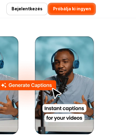
Bejelentkezés
Próbálja ki ingyen