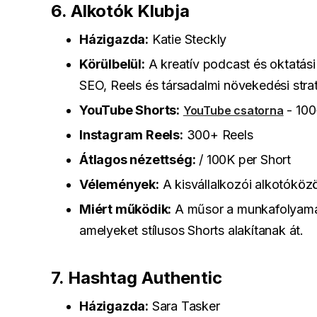
6. Alkotók Klubja
Házigazda:
Katie Steckly
Körülbelül:
A kreatív podcast és oktatási
SEO, Reels és társadalmi növekedési strat
YouTube Shorts:
- 100
YouTube csatorna
Instagram Reels:
300+ Reels
Átlagos nézettség:
/ 100K per Short
Vélemények:
A kisvállalkozói alkotóközö
Miért működik:
A műsor a munkafolyamat
amelyeket stílusos Shorts alakítanak át.
7. Hashtag Authentic
Házigazda:
Sara Tasker