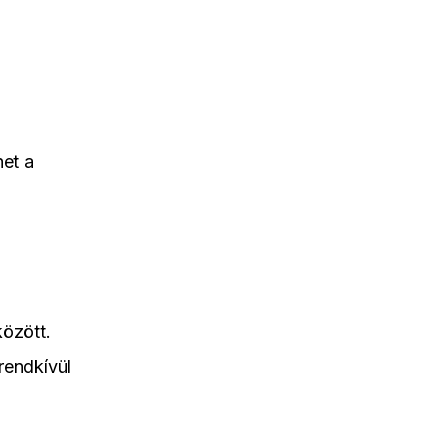
het a
özött.
rendkívül