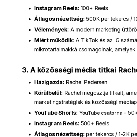
Instagram Reels:
100+ Reels
Átlagos nézettség:
500K per tekercs / 1
Vélemények:
A modern marketing úttörőj
Miért működik:
A TikTok és az IG számár
mikrotartalmakká csomagolnak, amelyek elő
3. A közösségi média titkai Rac
Házigazda:
Rachel Pedersen
Körülbelül:
Rachel megosztja titkait, ame
marketingstratégiák és közösségi médiap
YouTube Shorts:
- 50+
YouTube csatorna
Instagram Reels:
500+ Reels
Átlagos nézettség:
per tekercs / 1-2K pe