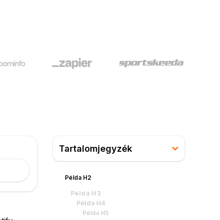
Tartalomjegyzék
Példa H2
Példa H3
Példa H4
Példa H5