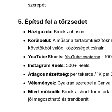
szerepét.
5. Építsd fel a törzsedet
Házigazda:
Brock Johnson
Körülbelül:
A műsor a tartalomkészítőknek
követőkből valódi közösséget csinálni.
YouTube Shorts:
- 100
YouTube csatorna
Instagram Reels:
500+ Reels
Átlagos nézettség:
per tekercs / 1K per 
Vélemények:
Gyakran szerepel a Canva é
Miért működik:
Brock a short-form tartal
jól megosztható és trendbarát.