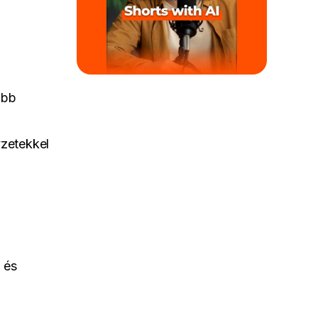
obb
yzetekkel
 és