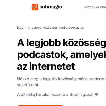
Termék
Felh
Blog
>
A legjobb közösségi média podcastok
A legjobb közösség
podcastok, amelyek
az internetet
Nézze meg a legjobb közösségi média podcasto
vezető utat.
A által
Elie
,
Tartalomkészítő a Submagicnál 🧡