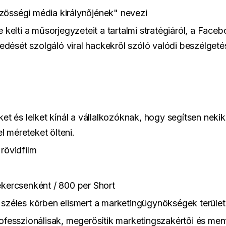
zösségi média királynőjének" nevezi
 kelti a műsorjegyzeteit a tartalmi stratégiáról, a Face
edését szolgáló viral hackekről szóló valódi beszélgeté
t és lelket kínál a vállalkozóknak, hogy segítsen nekik
 méreteket ölteni.
 rövidfilm
kercsenként / 800 per Short
 széles körben elismert a marketingügynökségek terület
ofesszionálisak, megerősítik marketingszakértői és ment