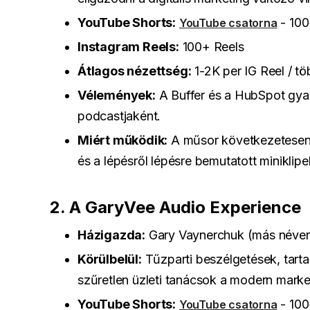
YouTube Shorts:
- 100
YouTube csatorna
Instagram Reels:
100+ Reels
Átlagos nézettség:
1-2K per IG Reel / t
Vélemények:
A Buffer és a HubSpot gyak
podcastjaként.
Miért működik:
A műsor következetesen 
és a lépésről lépésre bemutatott miniklip
2. A GaryVee Audio Experience
Házigazda:
Gary Vaynerchuk (más néve
Körülbelül:
Tűzparti beszélgetések, tarta
szűretlen üzleti tanácsok a modern marke
YouTube Shorts:
- 100
YouTube csatorna