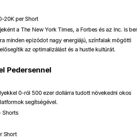
0-20K per Short
eként a The New York Times, a Forbes és az Inc. is be
a minden epizódot nagy energiájú, színfalak mögötti
segítik az optimalizálást és a hustle kultúrát.
hel Pedersennel
lyekkel 0-ról 500 ezer dollárra tudott növekedni okos
latformok segítségével.
 Shorts
r Short