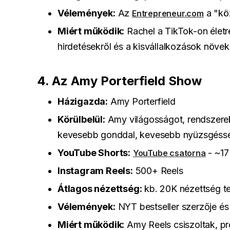
Vélemények:
Az
a "kö
Entrepreneur.com
Miért működik:
Rachel a TikTok-on életre
hirdetésekről és a kisvállalkozások növek
4. Az Amy Porterfield Show
Házigazda:
Amy Porterfield
Körülbelül:
Amy világosságot, rendszereke
kevesebb gonddal, kevesebb nyüzsgéssel
YouTube Shorts:
- ~17
YouTube csatorna
Instagram Reels:
500+ Reels
Átlagos nézettség:
kb. 20K nézettség te
Vélemények:
NYT bestseller szerzője és
Miért működik:
Amy Reels csiszoltak, pr