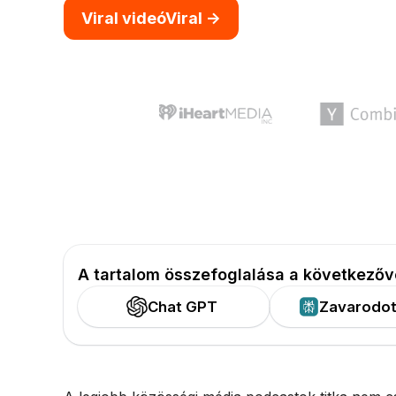
Viral videóViral ->
A tartalom összefoglalása a következőv
Chat GPT
Zavarodot