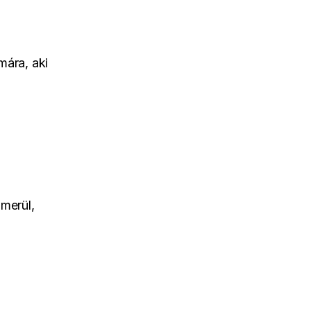
mára, aki
merül,