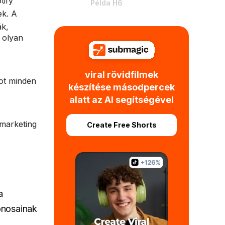
tify
Példa H6
ek. A
ák,
 olyan
viral rövidfilmek
tot minden
készítése másodpercek
alatt az AI segítségével
 marketing
Create Free Shorts
a
onosainak