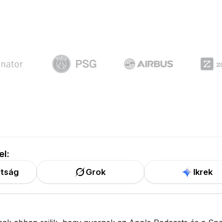
el:
tság
Grok
Ikrek