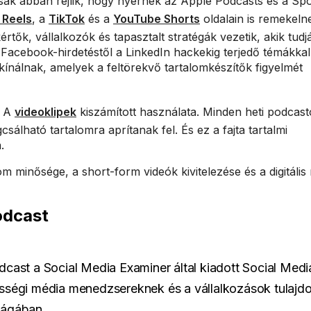
sak abban rejlik, hogy nyernek az Apple Podcasts és a Spo
 Reels
, a
TikTok
és a
YouTube Shorts
oldalain is remekeln
tők, vállalkozók és tapasztalt stratégák vezetik, akik tudj
 Facebook-hirdetéstől a LinkedIn hackekig terjedő témákkal
kínálnak, amelyek a feltörekvő tartalomkészítők figyelmét
? A
videoklipek
kiszámított használata. Minden heti podcas
sálható tartalomra aprítanak fel. És ez a fajta tartalmi
.
m minősége, a short-form videók kivitelezése és a digitális
odcast
cast a Social Media Examiner által kiadott Social Medi
sségi média menedzsereknek és a vállalkozások tulajd
ilágában.