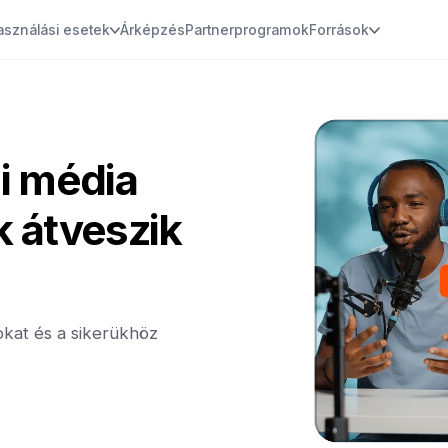
asználási esetek
Árképzés
Partnerprogramok
Források
i média
 átveszik
kat és a sikerükhöz