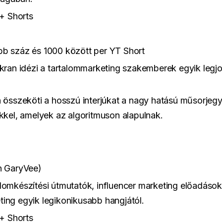
+ Shorts
öbb száz és 1000 között per YT Short
ran idézi a tartalommarketing szakemberek egyik legj
összeköti a hosszú interjúkat a nagy hatású műsorjeg
ekkel, amelyek az algoritmuson alapulnak.
n GaryVee)
lomkészítési útmutatók, influencer marketing előadások
ting egyik legikonikusabb hangjától.
+ Shorts