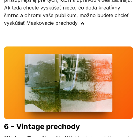
prístupnejší aj pre tých, ktorí s úpravou videa začínajú.
Ak teda chcete vyskúšať niečo, čo dodá kreatívny
šmrnc a ohromí vaše publikum, možno budete chcieť
vyskúšať Maskovacie prechody. 🔥
6 - Vintage prechody