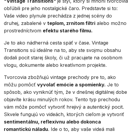
"Vintage Transitions"
je štýl, ktorý si mnohí tvorcovia
obľúbili pre jeho nostalgické čaro. Predstavte si to:
Vaše video plynule prechádza z jednej scény do
druhej, zabalené v
teplom, zrnitom filtri
alebo možno
prostredníctvom
efektu starého filmu.
Je to ako nádherná cesta späť v čase. Vintage
Transitions sú ideálne na to, aby ste svojmu obsahu
dodali pocit starej školy, či už pracujete na osobnom
vlogu, dokumente alebo kreatívnom projekte.
Tvorcovia zbožňujú vintage prechody pre to, ako
môžu pomôcť
vyvolať emócie a spomienky.
Je to
spôsob, ako vyniknúť tým, že v dnešnej digitálnej dobe
objavíte krásu minulých rokov. Tento typ prechodu
vám môže pomôcť vytvoriť hrejivý a autentický pocit.
Skvele fungujú vo videách, ktorých cieľom je vytvoriť
sentimentálnu, reflexívnu alebo dokonca
romantickú náladu
. Ide o to, aby vaše videá mali