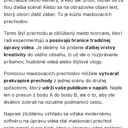
prechádza okolo kamery, a keď tak urobí, odhalí sa za
ňou ďalšia scéna! Alebo sa na obrazovke objaví text,
ktorý otvorí ďalší záber. To je kúzlo maskovacích
prechodov.
Tento štýl prechodu je obľúbený medzi tvorcami, ktorí
radi experimentujú a
posúvajú hranice tradičnej
úpravy videa
. Je ideálny na pridanie
ďalšej vrstvy
kreativity
do vášho obsahu, či už ide o rozprávanie
príbehov, hudobné videá alebo štýlové vlogy.
Pomocou maskovacích prechodov môžete
vytvárať
prekvapivé prechody
z jednej scény do druhej
spôsobom, ktorý
udrží vaše publikum v napätí
. Nejde
len o presun z bodu A do bodu B, ale o to, aby ste
divákov zobrali na vizuálne podmanivú cestu.
Napriek zložitému vzhľadu sa vďaka modernému
softvéru na úpravu videa stal maskovací prechod