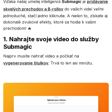
Vďaka našej umelej inteligencii
Submagic
je
pridávanie
skvelých prechodov a B-rollov
do vašich videí veľmi
jednoduché, stačí jedno kliknutie. A nielen to, získate aj
dokonalé zvukové efekty, ktoré sa hodia k vašim
prechodom! 🔥
1. Nahrajte svoje video do služby
Submagic
Najprv musíte nahrať video a počkať na
vygenerovanie titulkov
. Trvá to len asi minútu.