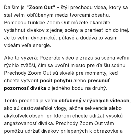
Ďalším je
"Zoom Out"
- štýl prechodu videa, ktorý sa
stal veľmi obľúbeným medzi tvorcami obsahu.
Pomocou funkcie Zoom Out môžete okamžite
vytiahnuť divákov z jednej scény a preniesť ich do inej.
Je to veľmi dynamické, pútavé a dodáva to vašim
videám veľa energie.
Ako to vyzerá: Pozeráte video a zrazu sa scéna veľmi
rýchlo zväčší, čím sa uvoľní miesto pre ďalšiu scénu.
Prechody Zoom Out sú skvelé pre momenty, keď
chcete vytvoriť
pocit pohybu
alebo
presunúť
pozornosť diváka
z jedného bodu na druhý.
Tento prechod je veľmi
obľúbený v rýchlych videách,
ako sú cestovateľské vlogy, akčné sekvencie alebo
akýkoľvek obsah, pri ktorom chcete udržať vysokú
angažovanosť diváka. Prechody Zoom Out vám
pomôžu udržať divákov prilepených k obrazovke a