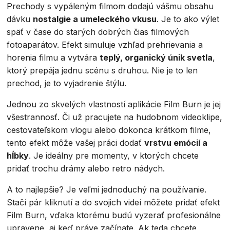
Prechody s vypáleným filmom dodajú vášmu obsahu
dávku
nostalgie a umeleckého vkusu
. Je to ako výlet
späť v čase do starých dobrých čias filmových
fotoaparátov. Efekt simuluje vzhľad prehrievania a
horenia filmu a vytvára
teplý, organický únik svetla
,
ktorý prepája jednu scénu s druhou. Nie je to len
prechod, je to vyjadrenie štýlu.
Jednou zo skvelých vlastností aplikácie Film Burn je jej
všestrannosť. Či už pracujete na hudobnom videoklipe,
cestovateľskom vlogu alebo dokonca krátkom filme,
tento efekt môže vašej práci dodať
vrstvu emócií a
hĺbky
. Je ideálny pre momenty, v ktorých chcete
pridať trochu drámy alebo retro nádych.
A to najlepšie? Je veľmi jednoduchý na používanie.
Stačí pár kliknutí a do svojich videí môžete pridať efekt
Film Burn, vďaka ktorému budú vyzerať profesionálne
upravene, aj keď práve začínate. Ak teda chcete