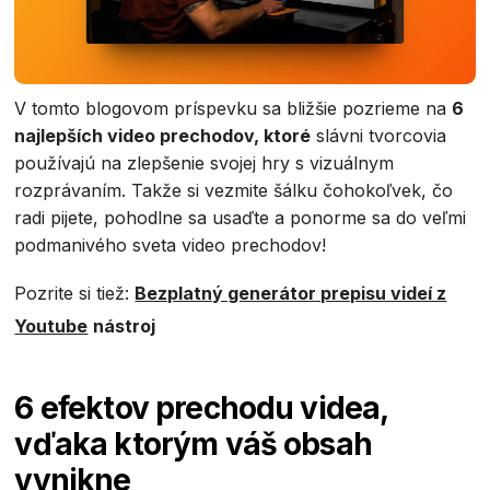
V tomto blogovom príspevku sa bližšie pozrieme na
6
najlepších video prechodov, ktoré
slávni tvorcovia
používajú na zlepšenie svojej hry s vizuálnym
rozprávaním. Takže si vezmite šálku čohokoľvek, čo
radi pijete, pohodlne sa usaďte a ponorme sa do veľmi
podmanivého sveta video prechodov!
Pozrite si tiež:
Bezplatný generátor prepisu videí z
Youtube
nástroj‍
6 efektov prechodu videa,
vďaka ktorým váš obsah
vynikne