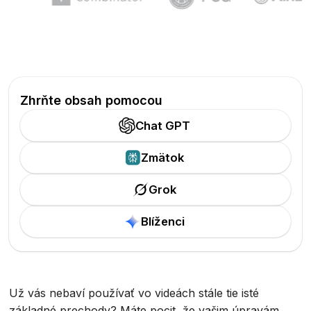
Zhrňte obsah pomocou
Chat GPT
Zmätok
Grok
Blíženci
Už vás nebaví používať vo videách stále tie isté
základné prechody? Máte pocit, že vašim úpravám