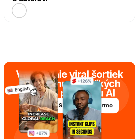
Vytváranie viral šortiek
v priebehu niekoľkých
sekúnd pomocou AI
Vyskúšajte Submagic zadarmo