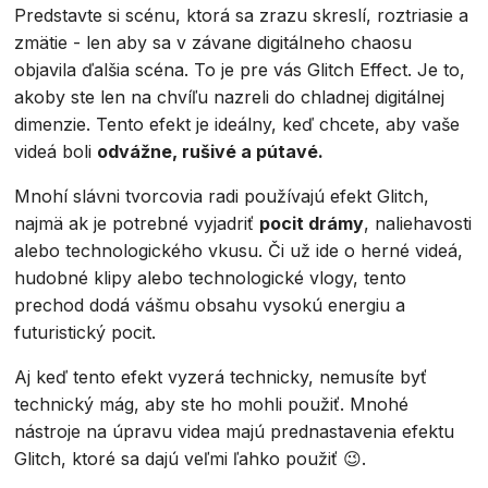
Predstavte si scénu, ktorá sa zrazu skreslí, roztriasie a
zmätie - len aby sa v závane digitálneho chaosu
objavila ďalšia scéna. To je pre vás Glitch Effect. Je to,
akoby ste len na chvíľu nazreli do chladnej digitálnej
dimenzie. Tento efekt je ideálny, keď chcete, aby vaše
videá boli
odvážne, rušivé a pútavé.
Mnohí slávni tvorcovia radi používajú efekt Glitch,
najmä ak je potrebné vyjadriť
pocit drámy
, naliehavosti
alebo technologického vkusu. Či už ide o herné videá,
hudobné klipy alebo technologické vlogy, tento
prechod dodá vášmu obsahu vysokú energiu a
futuristický pocit.
Aj keď tento efekt vyzerá technicky, nemusíte byť
technický mág, aby ste ho mohli použiť. Mnohé
nástroje na úpravu videa majú prednastavenia efektu
Glitch, ktoré sa dajú veľmi ľahko použiť 😉.