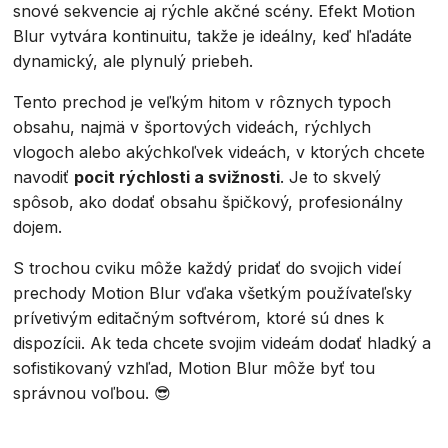
snové sekvencie aj rýchle akčné scény. Efekt Motion
Blur vytvára kontinuitu, takže je ideálny, keď hľadáte
dynamický, ale plynulý priebeh.
Tento prechod je veľkým hitom v rôznych typoch
obsahu, najmä v športových videách, rýchlych
vlogoch alebo akýchkoľvek videách, v ktorých chcete
navodiť
pocit rýchlosti a svižnosti
. Je to skvelý
spôsob, ako dodať obsahu špičkový, profesionálny
dojem.
S trochou cviku môže každý pridať do svojich videí
prechody Motion Blur vďaka všetkým používateľsky
prívetivým editačným softvérom, ktoré sú dnes k
dispozícii. Ak teda chcete svojim videám dodať hladký a
sofistikovaný vzhľad, Motion Blur môže byť tou
správnou voľbou. 😎