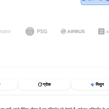
ा
ग्रोक
मिथुन