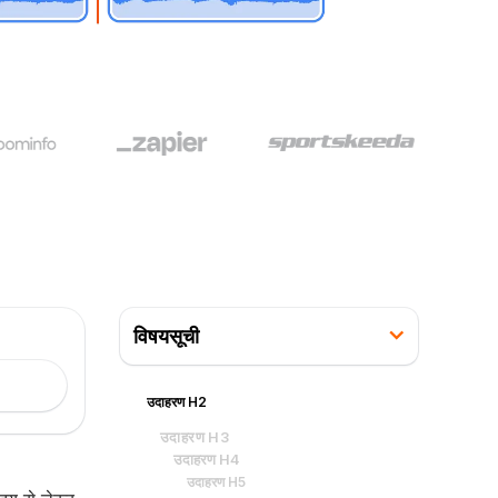
विषयसूची
उदाहरण H2
उदाहरण H3
उदाहरण H4
उदाहरण H5