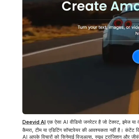
Deevid AI
एक ऐसा AI वीडियो जनरेटर है जो टेक्स्ट, इमेज या
कैमरा, टीम या एडिटिंग सॉफ्टवेयर की आवश्यकता नहीं है। कंटेंट क
AI आपके विचारों को सिनेमाई विजुअल्स, स्मूथ ट्रांजिशन और जीवं