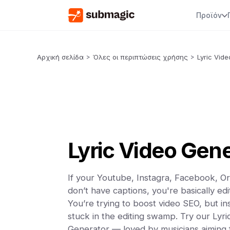
Προϊόν
Αρχική σελίδα
>
Όλες οι περιπτώσεις χρήσης
>
Lyric Vid
Lyric Video Gene
If your Youtube, Instagra, Facebook, Or
don’t have captions, you're basically edi
You’re trying to boost video SEO, but in
stuck in the editing swamp. Try our Lyri
Generator — loved by musicians aiming f