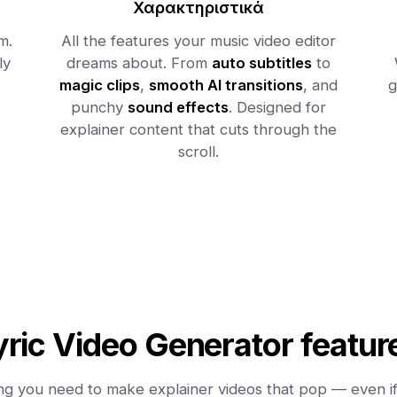
Χαρακτηριστικά
m.
All the features your music video editor
ly
dreams about. From
auto subtitles
to
magic clips
,
smooth AI transitions
, and
g
punchy
sound effects
. Designed for
explainer content that cuts through the
scroll.
yric Video Generator featur
ng you need to make explainer videos that pop — even if 