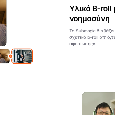
Υλικό B-roll
νοημοσύνη
Το Submagic διαβάζει
σχετικό b-roll απ’ ό,
αφοσίωσης».