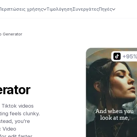
Περιπτώσεις χρήσης
Τιμολόγηση
Συνεργάτες
Πηγές
eo Generator
rator
 Tiktok videos
ting feels clunky.
stead, you’re
c Video
or edit faster