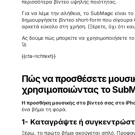
περισσότερα βίντεο υψηλής ποιότητας.
Για να λέμε την αλήθεια, το SubMagic είναι το
δημιουργήσετε βίντεο short-form που σίγουρα θ
αρκετά εύκολο στη χρήση. (Ξέρετε, όχι ότι κα
Ας δούμε πώς μπορείτε να χρησιμοποιήσετε το
🚀
{{cta-richtext}}
Πώς να προσθέσετε μουσικ
χρησιμοποιώντας το SubM
Η προσθήκη μουσικής στο βίντεό σας στο iPh
ένα βήμα τη φορά.
1- Καταγράψτε ή συγκεντρώστε
Ξέρω, το πρώτο βήμα ακούγεται απλό. Προφαν