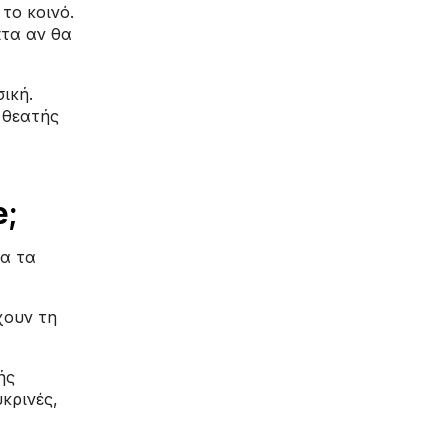
το κοινό.
πτα αν θα
ική.
 θεατής
e;
θα τα
χουν τη
ής
κρινές,