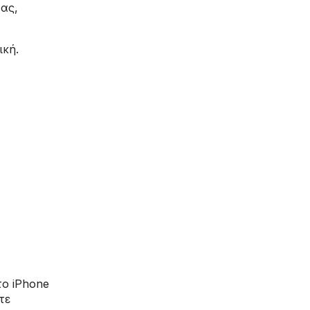
τας,
ική.
το iPhone
τε