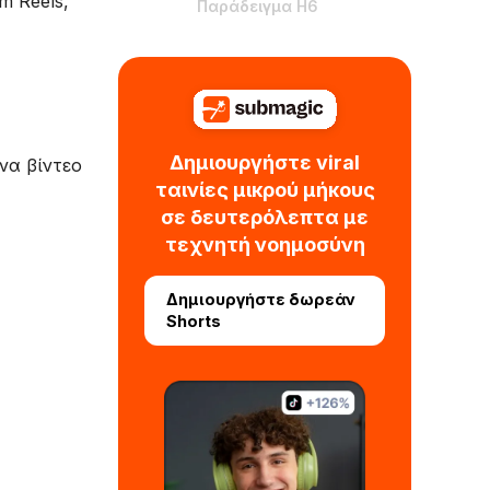
m Reels,
Παράδειγμα H6
Δημιουργήστε viral
να βίντεο
ταινίες μικρού μήκους
σε δευτερόλεπτα με
τεχνητή νοημοσύνη
Δημιουργήστε δωρεάν
Shorts