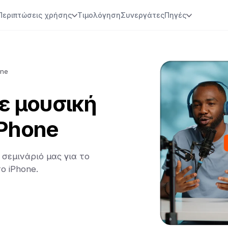
Περιπτώσεις χρήσης
Τιμολόγηση
Συνεργάτες
Πηγές
one
ε μουσική
iPhone
σεμινάριό μας για το
ο iPhone.