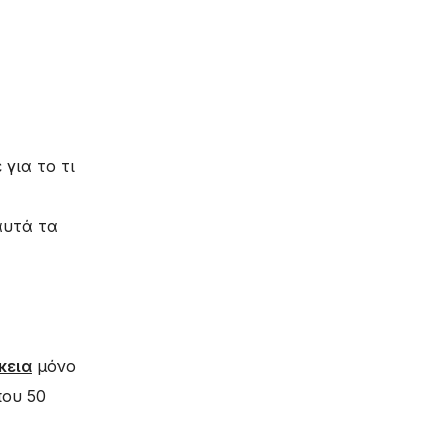
 για το τι
αυτά τα
κεια
μόνο
που 50