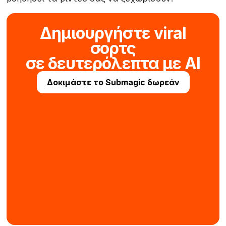
Δημιουργήστε viral
σορτς
σε δευτερόλεπτα με AI
Δοκιμάστε το Submagic δωρεάν