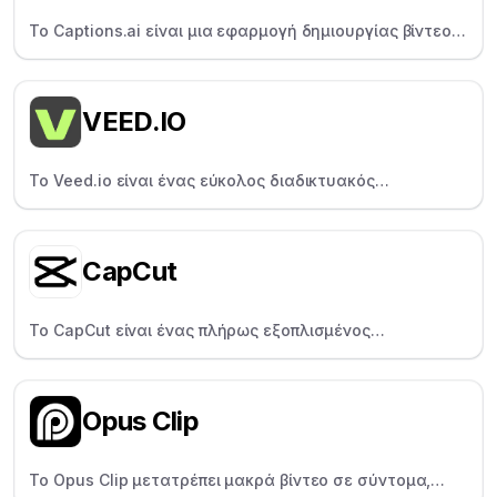
Το Captions.ai είναι μια εφαρμογή δημιουργίας βίντεο
"όλα σε ένα" που βοηθά τους δημιουργούς να γράφουν
σενάρια, να γυρίζουν και να γράφουν λεζάντες σε
βίντεο γρήγορα.
VEED.IO
Το Veed.io είναι ένας εύκολος διαδικτυακός
επεξεργαστής βίντεο για δημιουργούς που
επεξεργάζονται γρήγορα περιεχόμενο και δημιουργούν
λεζάντες.
CapCut
Το CapCut είναι ένας πλήρως εξοπλισμένος
επεξεργαστής βίντεο για κινητά και υπολογιστές,
δημοφιλής για τα μοντέρνα εφέ, τα πρότυπα και την
εύκολη κοινωνική κοινοποίηση.
Opus Clip
Το Opus Clip μετατρέπει μακρά βίντεο σε σύντομα,