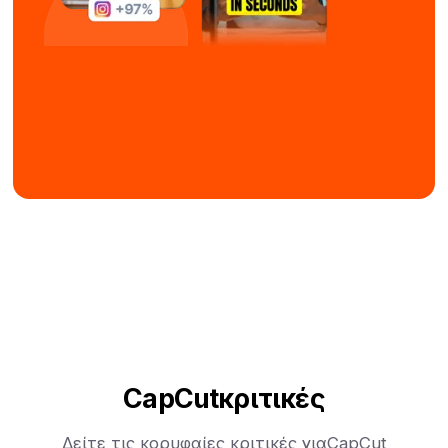
CapCut
κριτικές
Δείτε τις κορυφαίες κριτικές για
CapCut