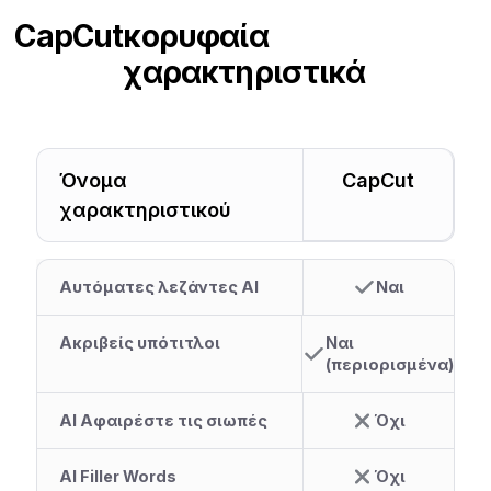
CapCut
κορυφαία
χαρακτηριστικά
Όνομα
CapCut
χαρακτηριστικού
Αυτόματες λεζάντες AI
Ναι
Ακριβείς υπότιτλοι
Ναι
(περιορισμένα)
AI Αφαιρέστε τις σιωπές
Όχι
AI Filler Words
Όχι