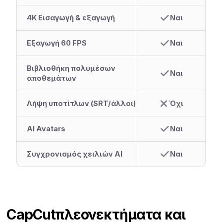
4Κ Εισαγωγή & εξαγωγή
Ναι
Εξαγωγή 60 FPS
Ναι
Βιβλιοθήκη πολυμέσων
Ναι
αποθεμάτων
Λήψη υποτίτλων (SRT/άλλοι)
Όχι
AI Avatars
Ναι
Συγχρονισμός χειλιών AI
Ναι
CapCut
πλεονεκτήματα και