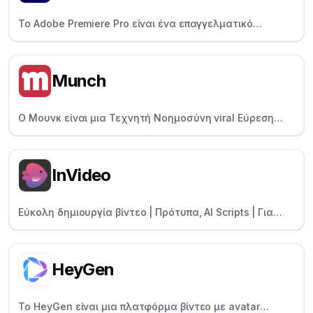
Το Adobe Premiere Pro είναι ένα επαγγελματικό
λογισμικό επεξεργασίας βίντεο για επαγγελματίες και
κινηματογραφιστές, που προσφέρει απόλυτο
δημιουργικό έλεγχο.
Munch
Ο Μουνκ είναι μια Τεχνητή Νοημοσύνη viral Εύρεση
κλιπ που δημιουργεί κλιπ τεχνητής νοημοσύνης με
επίγνωση των τάσεων—ιδανικό για διαχειριστές μέσων
κοινωνικής δικτύωσης.
InVideo
Εύκολη δημιουργία βίντεο | Πρότυπα, AI Scripts | Για
μικρές επιχειρήσεις
HeyGen
Το HeyGen είναι μια πλατφόρμα βίντεο με avatar