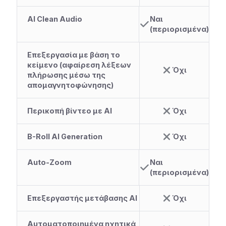
AI Clean Audio
Ναι
(περιορισμένα)
Επεξεργασία με βάση το
κείμενο (αφαίρεση λέξεων
Όχι
πλήρωσης μέσω της
απομαγνητοφώνησης)
Περικοπή βίντεο με AI
Όχι
B-Roll AI Generation
Όχι
Auto-Zoom
Ναι
(περιορισμένα)
Επεξεργαστής μετάβασης AI
Όχι
Αυτοματοποιημένα ηχητικά