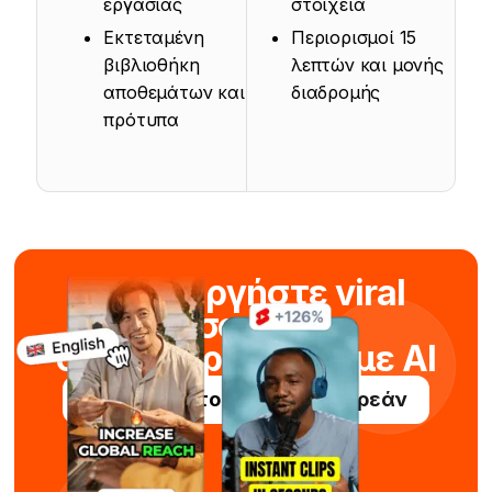
εργασίας
στοιχεία
Εκτεταμένη
Περιορισμοί 15
βιβλιοθήκη
λεπτών και μονής
αποθεμάτων και
διαδρομής
πρότυπα
Δημιουργήστε viral
σορτς
σε δευτερόλεπτα με AI
Δοκιμάστε το Submagic δωρεάν