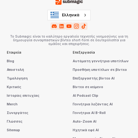
Ελληνικά
Το Submagic είναι το καλύτερο εργαλείο τεχνητής νοημοσύνης για τη
δημιουργία συναρπαστικών βίντεο short-form σε δευτερόλεπτα για
ομάδες και επιχειρήσεις.
Εταιρεία
Επεξεργασία
Blog
Αυτόματη γεννήτρια υποτίτλων
Αποστολή
Προσθήκη υποτίτλων σε βίντεο
Τιμολόγηση
Επεξεργαστής βίντεο AI
Κριτικές
Βίντεο σε κείμενο
Ιστορίες επιτυχίας
AI Podcast Clip
Merch
Γεννήτρια λεζάντας AI
Συνεργάτες
Γεννήτρια AI B-Roll
Γλώσσες
Auto-Zoom AI
Sitemap
Ηχητικά εφέ AI