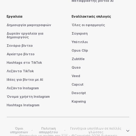
Μεταφραστής βίντεο AI
Εργαλεία
Εναλλακτικές επιλογές
Δημιουργία μικρογραφιών
Όλες οι εφαρμογές
Δωρεάν εργαλεία για
Σύγκριση
δημιουργούς
Υπότιτλοι
Σενάριο βίντεο
Opus Clip
Αγκίστρο βίντεο
Zubtitle
Hashtags στο TikTok
Quso
Λεζάντα TikTok
Veed
Ιδέες για βίντεο με AI
Capcut
Λεζάντα Instagram
Descript
Όνομα χρήστη Instagram
Kapwing
Hashtags Instagram
Όροι
Πολιτική
Γεννήτρια υποτίτλων σε πολλές
-
-
υπηρεσιών
απορρήτου
γλώσσες
Φτιαγμένο με αγάπη στη 🇫🇷 - ©Copyright 2026 Submagic