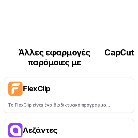
Άλλες εφαρμογές
CapCut
παρόμοιες με
FlexClip
Το FlexClip είναι ένα διαδικτυακό πρόγραμμα
δημιουργίας βίντεο που βοηθάει οποιονδήποτε να
δημιουργήσει βίντεο με πρότυπα, αποθέματα
περιουσιακών στοιχείων και εύκολα εργαλεία
Λεζάντες
επεξεργασίας.