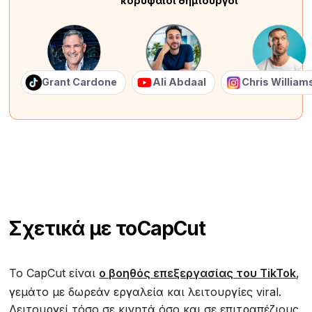
κορυφαίοι δημιουργοί
Grant Cardone
Ali Abdaal
Chris Willia
Σχετικά με το
CapCut
Το CapCut είναι
ο βοηθός επεξεργασίας του TikTok
,
γεμάτο με δωρεάν εργαλεία και λειτουργίες viral.
Λειτουργεί τόσο σε κινητά όσο και σε επιτραπέζιους