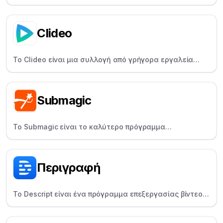
viral χρησιμοποιώντας τεχνητή νοημοσύνη. Έχει
σχεδιαστεί για γρήγορη επαναχρησιμοποίηση, κυρίως
για το TikTok, Reels και Shorts.
Clideo
Το Clideo είναι μια συλλογή από γρήγορα εργαλεία
βίντεο για περιστασιακούς χρήστες που βοηθά στη
συγχώνευση, συμπίεση και αλλαγή μεγέθους βίντεο.
Submagic
Το Submagic είναι το καλύτερο πρόγραμμα
επεξεργασίας βίντεο με τεχνητή νοημοσύνη.
Προσθέστε viral σε περισσότερες από 100 γλώσσες σε
οποιοδήποτε βίντεο και δημιουργήστε viral , μέσα σε
Περιγραφή
λίγα λεπτά.
Το Descript είναι ένα πρόγραμμα επεξεργασίας βίντεο
για podcasters και YouTubers που επιτρέπει την
επεξεργασία βίντεο όπως κείμενο, με λειτουργίες όπως