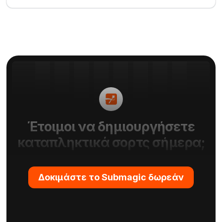
τεχνητής νοημοσύνης όπου οι χρήστες πληκτρολογούν
ένα σενάριο για να δημιουργήσουν ένα βίντεο, ιδανικό
για επαγγελματίες του μάρκετινγκ και εκπαιδευτές.
Έτοιμοι να δημιουργήσετε
καταπληκτικά σορτς σήμερα;
Δοκιμάστε το Submagic δωρεάν