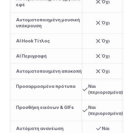
Όχι
εφέ
Αυτοματοποιημένη μουσική
Όχι
υπόκρουση
AI Hook Τίτλος
Όχι
AI Περιγραφή
Όχι
Αυτοματοποιημένη αποκοπή
Όχι
Προσαρμοσμένα πρότυπα
Ναι
(περιορισμένα)
Προσθήκη εικόνων & GIFs
Ναι
(περιορισμένα)
Αυτόματη ανανέωση
Ναι