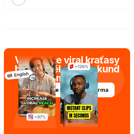
Vytvářejte viral kraťasy
během několika sekund
pomocí AI
Vyzkoušejte Submagic zdarma