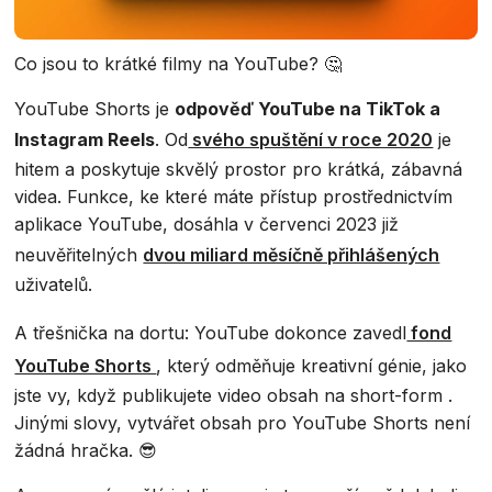
Co jsou to krátké filmy na YouTube? 🤔
YouTube Shorts je
odpověď YouTube na TikTok a
Instagram Reels
. Od
svého spuštění v roce 2020
je
hitem a poskytuje skvělý prostor pro krátká, zábavná
videa. Funkce, ke které máte přístup prostřednictvím
aplikace YouTube, dosáhla v červenci 2023 již
neuvěřitelných
dvou miliard měsíčně přihlášených
uživatelů.
A třešnička na dortu: YouTube dokonce zavedl
fond
YouTube Shorts
, který odměňuje kreativní génie, jako
jste vy, když publikujete video obsah na short-form .
Jinými slovy, vytvářet obsah pro YouTube Shorts není
žádná hračka. 😎