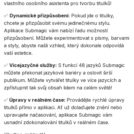
vlastního osobního asistenta pro tvorbu titulků!
✅
Dynamické přizpůsobení:
Pokud jde o titulky,
chcete je přizpůsobit svému jedinečnému stylu.
Aplikace Submagic vám nabízí řadu možností
přizpůsobení. Můžete experimentovat s písmy, barvami
a styly, abyste našli vzhled, který dokonale odpovídá
vaší estetice.
✅
Vícejazyčné služby:
S funkcí 48 jazyků Submagic
můžete překonat jazykové bariéry a oslovit širší
publikum. Můžete vytvářet titulky ve více jazycích a
zpřístupnit tak svůj obsah lidem na celém světě!
✅
Úpravy v reálném čase:
Provádějte rychlé úpravy
titulků přímo v aplikaci. Ať už dolaďujete znění nebo
upravujete načasování, aplikace Submagic vám
usnadní zdokonalování titulků v reálném čase.