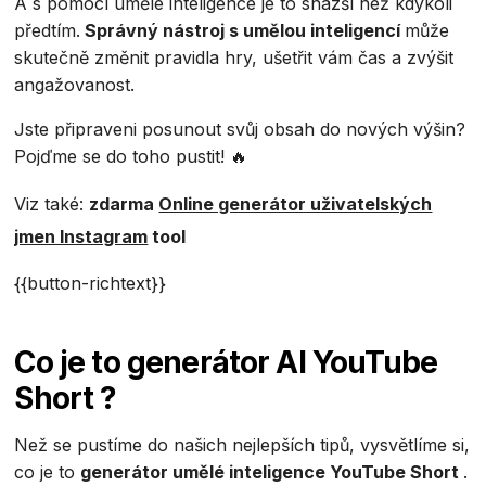
A s pomocí umělé inteligence je to snazší než kdykoli
předtím.
Správný nástroj s umělou inteligencí
může
skutečně změnit pravidla hry, ušetřit vám čas a zvýšit
angažovanost.
Jste připraveni posunout svůj obsah do nových výšin?
Pojďme se do toho pustit! 🔥
Viz také:
zdarma
Online generátor uživatelských
jmen Instagram
tool‍
{{button-richtext}}
Co je to generátor AI YouTube
Short ?
Než se pustíme do našich nejlepších tipů, vysvětlíme si,
co je to
generátor umělé inteligence YouTube Short
.