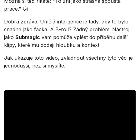
Možná si teď říkáte: "To zní jako strašná spousta
práce." 🤔
Dobrá zpráva: Umělá inteligence je tady, aby to bylo
snadné jako facka. A B-roll? Žádný problém. Nástroj
jako
Submagic
vám pomůže vplést do příběhu další
klipy, které mu dodají hloubku a kontext.
Jak ukazuje toto video, zvládnout všechny tyto věci je
jednodušší, než si myslíte.