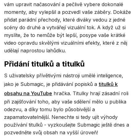
vám upravit načasování a pečlivě vybere dokonalé
momenty, aby vylepšil a pozvedl vaše záběry. Dokáže
přidat parádní přechody, které diváky vedou z jedné
scény do druhé a vytvářejí vizuální tok. A když už si
myslíte, že to nemůže být lepší, posype vaše krátké
video opravdu skvělými vizuálními efekty, které z něj
udělají naprostou lahůdku.
Přidání titulků a titulků
S uživatelsky přívětivými nástroji umělé inteligence,
jako je Submagic, je přidávání popisků a
titulků k
obsahu na YouTube
hračka. Titulky hrají zásadní roli
při zajišťování toho, aby vaše sdělení mělo u publika
odezvu, a díky tomu bylo působivější a
zapamatovatelnější. Nenechte si tedy ujít výhody
používání titulků - vyzkoušejte Submagic ještě dnes a
pozvedněte svůj obsah na vyšší úroveň!