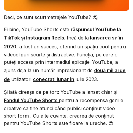
Deci, ce sunt scurtmetrajele YouTube? 🤔
Ei bine, YouTube Shorts este
răspunsul YouTube la
TikTok și Instagram Reels
. Încă de la
lansarea sa în
2020
, a fost un succes, oferind un spațiu cool pentru
videoclipuri scurte și distractive. Funcția, pe care o
puteți accesa prin intermediul aplicației YouTube, a
ajuns deja la un număr impresionant de
două miliarde
de
utilizatori
conectați lunar în
iulie 2023.
Și iată cireașa de pe tort: YouTube a lansat chiar și
Fondul YouTube Shorts
pentru a recompensa geniile
creative ca tine atunci când publici conținut video
short-form . Cu alte cuvinte, crearea de conținut
pentru YouTube Shorts este floare la ureche. 😎