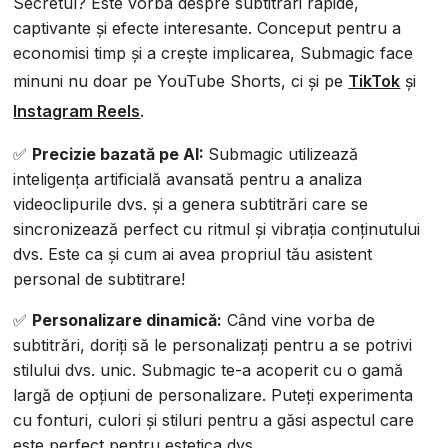
Secretul? Este vorba despre subtitrări rapide,
captivante și efecte interesante. Conceput pentru a
economisi timp și a crește implicarea, Submagic face
minuni nu doar pe YouTube Shorts, ci și pe
TikTok
și
Instagram Reels
.
✅
Precizie bazată pe AI:
Submagic utilizează
inteligența artificială avansată pentru a analiza
videoclipurile dvs. și a genera subtitrări care se
sincronizează perfect cu ritmul și vibrația conținutului
dvs. Este ca și cum ai avea propriul tău asistent
personal de subtitrare!
✅
Personalizare dinamică:
Când vine vorba de
subtitrări, doriți să le personalizați pentru a se potrivi
stilului dvs. unic. Submagic te-a acoperit cu o gamă
largă de opțiuni de personalizare. Puteți experimenta
cu fonturi, culori și stiluri pentru a găsi aspectul care
este perfect pentru estetica dvs.