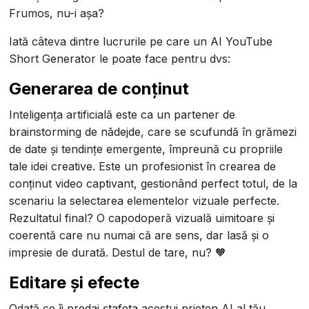
Frumos, nu-i așa?
Iată câteva dintre lucrurile pe care un AI YouTube
Short Generator le poate face pentru dvs:
Generarea de conținut
Inteligența artificială este ca un partener de
brainstorming de nădejde, care se scufundă în grămezi
de date și tendințe emergente, împreună cu propriile
tale idei creative. Este un profesionist în crearea de
conținut video captivant, gestionând perfect totul, de la
scenariu la selectarea elementelor vizuale perfecte.
Rezultatul final? O capodoperă vizuală uimitoare și
coerentă care nu numai că are sens, dar lasă și o
impresie de durată. Destul de tare, nu? 🧡
Editare și efecte
Odată ce îi predai ștafeta acestui prieten AI al tău,