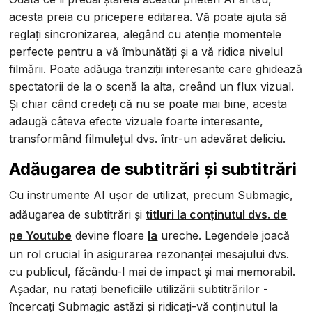
acesta preia cu pricepere editarea. Vă poate ajuta să
reglați sincronizarea, alegând cu atenție momentele
perfecte pentru a vă îmbunătăți și a vă ridica nivelul
filmării. Poate adăuga tranziții interesante care ghidează
spectatorii de la o scenă la alta, creând un flux vizual.
Și chiar când credeți că nu se poate mai bine, acesta
adaugă câteva efecte vizuale foarte interesante,
transformând filmulețul dvs. într-un adevărat deliciu.
Adăugarea de subtitrări și subtitrări
Cu instrumente AI ușor de utilizat, precum Submagic,
adăugarea de subtitrări și
titluri la conținutul dvs. de
pe Youtube
devine floare
la
ureche. Legendele joacă
un rol crucial în asigurarea rezonanței mesajului dvs.
cu publicul, făcându-l mai de impact și mai memorabil.
Așadar, nu ratați beneficiile utilizării subtitrărilor -
încercați Submagic astăzi și ridicați-vă conținutul la