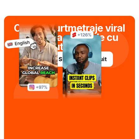
Creați scurtmetraje viral
în câteva secunde cu
ajutorul AI
Încercați Submagic gratuit