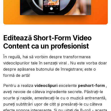
Editează Short-Form Video
Content ca un profesionist
În regulă, hai să vorbim despre transformarea
videoclipurilor tale în senzații viral . Nu este vorba doar
despre apăsarea butonului de înregistrare; este o
formă de artă!
Pentru a realiza
videoclipuri
excelente
peshort-form
,
aveți nevoie de câteva ingrediente secrete. Păstrați-le
scurte și rapide, amestecați-le cu o muzică antrenantă,
puneți subtitrări ușor de citit și presărați-le cu câteva
efecte sonore interesante. Și nu uitați de B-roll - acesta