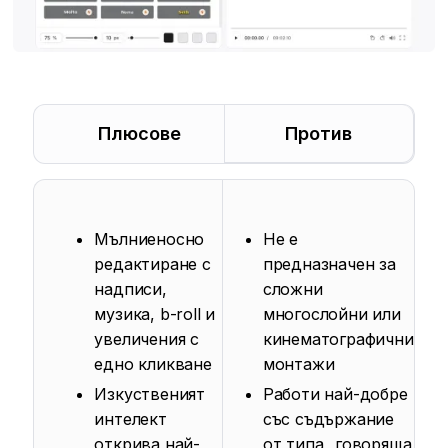
Плюсове
Против
Мълниеносно
Не е
редактиране с
предназначен за
надписи,
сложни
музика, b-roll и
многослойни или
увеличения с
кинематографични
едно кликване
монтажи
Изкуственият
Работи най-добре
интелект
със съдържание
открива най-
от типа „говоряща