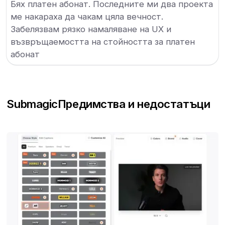
Бях платен абонат. Последните ми два проекта
ме накараха да чакам цяла вечност.
Забелязвам рязко намаляване на UX и
възвръщаемостта на стойността за платен
абонат
Submagic
Предимства и недостатъци