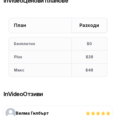
InVideo
Ценови планове
План
Разходи
Безплатно
$0
Plus
$28
Макс
$48
InVideo
Отзиви
Велма Гилбърт