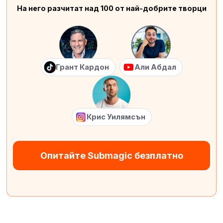
На него разчитат над 100 от най-добрите творци
Грант Кардон
Али Абдал
Крис Уилямсън
Опитайте Submagic безплатно