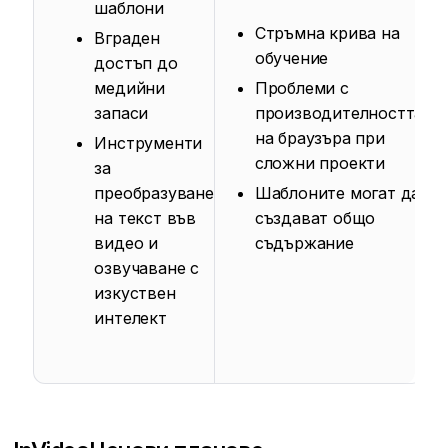
шаблони
Стръмна крива на
Вграден
обучение
достъп до
медийни
Проблеми с
запаси
производителността
на браузъра при
Инструменти
сложни проекти
за
преобразуване
Шаблоните могат да
на текст във
създават общо
видео и
съдържание
озвучаване с
изкуствен
интелект