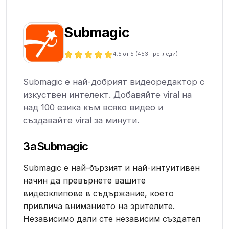
Submagic
4.5
от 5 (
453
прегледи)
Submagic е най-добрият видеоредактор с
изкуствен интелект. Добавяйте viral на
над 100 езика към всяко видео и
създавайте viral за минути.
За
Submagic
Submagic е най-бързият и най-интуитивен
начин да превърнете вашите
видеоклипове в съдържание, което
привлича вниманието на зрителите.
Независимо дали сте независим създател