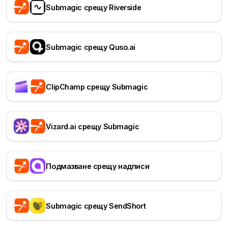
Submagic срещу Riverside
Submagic срещу Quso.ai
ClipChamp срещу Submagic
Vizard.ai срещу Submagic
Подмазване срещу надписи
Submagic срещу SendShort