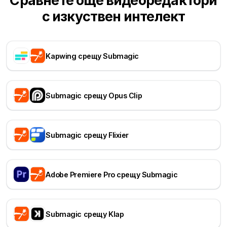
Сравнете още видеоредактори
с изкуствен интелект
Kapwing срещу Submagic
Submagic срещу Opus Clip
Submagic срещу Flixier
Adobe Premiere Pro срещу Submagic
Submagic срещу Klap