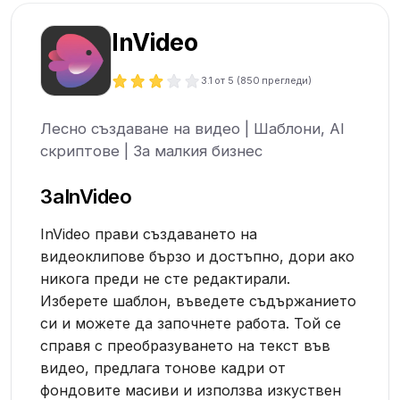
InVideo
3.1
от 5 (
850
прегледи)
Лесно създаване на видео | Шаблони, AI
скриптове | За малкия бизнес
За
InVideo
InVideo прави създаването на
видеоклипове бързо и достъпно, дори ако
никога преди не сте редактирали.
Изберете шаблон, въведете съдържанието
си и можете да започнете работа. Той се
справя с преобразуването на текст във
видео, предлага тонове кадри от
фондовите масиви и използва изкуствен