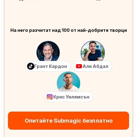
На него разчитат над 100 от най-добрите творци
Грант Кардон
Али Абдал
Крис Уилямсън
Опитайте Submagic безплатно