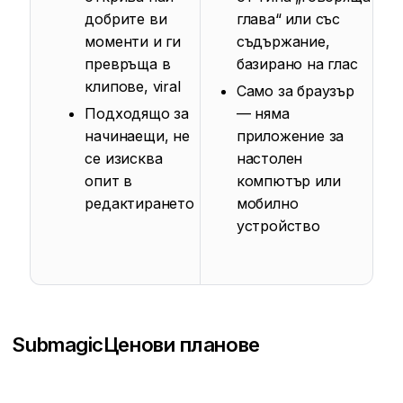
добрите ви
глава“ или със
моменти и ги
съдържание,
превръща в
базирано на глас
клипове, viral
Само за браузър
Подходящо за
— няма
начинаещи, не
приложение за
се изисква
настолен
опит в
компютър или
редактирането
мобилно
устройство
Submagic
Ценови планове