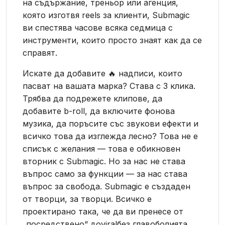
на съдържание, треньор или агенция,
която изготвя reels за клиенти, Submagic
ви спестява часове всяка седмица с
инструменти, които просто знаят как да се
справят.
Искате да добавите 🔥 надписи, които
пасват на вашата марка? Става с 3 клика.
Трябва да подрежете клипове, да
добавите b-roll, да включите фонова
музика, да поръсите със звукови ефекти и
всичко това да изглежда лесно? Това не е
списък с желания — това е обикновен
вторник с Submagic. Но за нас не става
въпрос само за функции — за нас става
въпрос за свобода. Submagic е създаден
от творци, за творци. Всичко е
проектирано така, че да ви пренесе от
„посредствено“ доviralбез главоболията