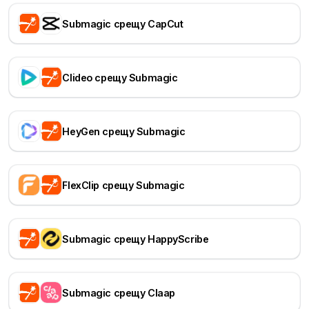
Submagic срещу CapCut
Clideo срещу Submagic
HeyGen срещу Submagic
FlexClip срещу Submagic
Submagic срещу HappyScribe
Submagic срещу Claap